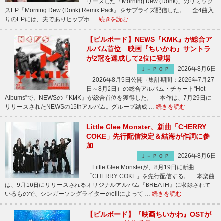
リースした「Morning Dew (Donk)」のリミック
スEP『Morning Dew (Donk) Remix Pack』をサプライズ配信した。 全4曲入
りのEPには、夫でありヒップホ …
続きを読む
【ビルボード】NEWS『KMK』が総合ア
ルバム首位 映画『ちいかわ』サントラ
が2冠を達成して2位に登場
2026年8月6日
Ｊ－ＰＯＰ
2026年8月5日公開（集計期間：2026年7月27
日～8月2日）の総合アルバム・チャート“Hot
Albums”で、NEWSの『KMK』が総合首位を獲得した。 本作は、7月29日に
リリースされたNEWSの16thアルバム。グループ結成 …
続きを読む
Little Glee Monster、新曲「CHERRY
COKE」先行配信決定＆結海が作詞に参
加
2026年8月6日
Ｊ－ＰＯＰ
Little Glee Monsterが、8月19日に新曲
「CHERRY COKE」を先行配信する。 本楽曲
は、9月16日にリリースされるオリジナルアルバム『BREATH』に収録されて
いるもので、シンガーソングライターのeillによって …
続きを読む
【ビルボード】『映画ちいかわ』OSTが