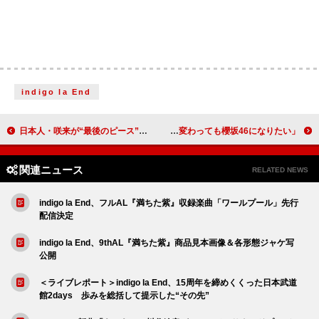
indigo la End
日本人・咲来が“最後のピース”として加入、HYBE×Geffen Records新ガールグループ・SAINT SATINEが誕生
櫻坂46、【14th Single BACKS LIVE!!】＆【武元唯衣 卒業セレモニー】公式レポ到着「生まれ変わっても櫻坂46になりたい」
関連ニュース
RELATED NEWS
indigo la End、フルAL『満ちた紫』収録楽曲「ワールプール」先行
配信決定
indigo la End、9thAL『満ちた紫』商品見本画像＆各形態ジャケ写
公開
＜ライブレポート＞indigo la End、15周年を締めくくった日本武道
館2days 歩みを総括して提示した“その先”