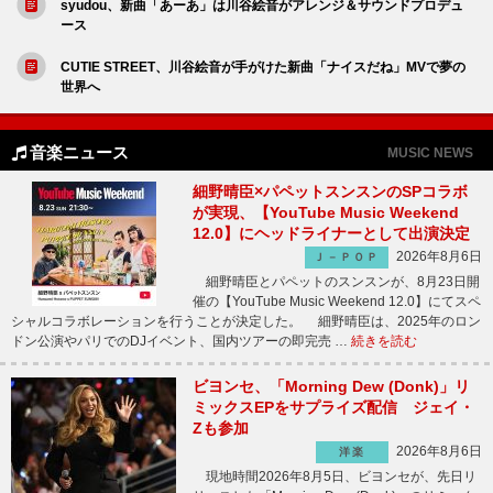
syudou、新曲「あーあ」は川谷絵音がアレンジ＆サウンドプロデュ
ース
CUTIE STREET、川谷絵音が手がけた新曲「ナイスだね」MVで夢の
世界へ
音楽ニュース
MUSIC NEWS
細野晴臣×パペットスンスンのSPコラボ
が実現、【YouTube Music Weekend
12.0】にヘッドライナーとして出演決定
2026年8月6日
Ｊ－ＰＯＰ
細野晴臣とパペットのスンスンが、8月23日開
催の【YouTube Music Weekend 12.0】にてスペ
シャルコラボレーションを行うことが決定した。 細野晴臣は、2025年のロン
ドン公演やパリでのDJイベント、国内ツアーの即完売 …
続きを読む
ビヨンセ、「Morning Dew (Donk)」リ
ミックスEPをサプライズ配信 ジェイ・
Zも参加
2026年8月6日
洋楽
現地時間2026年8月5日、ビヨンセが、先日リ