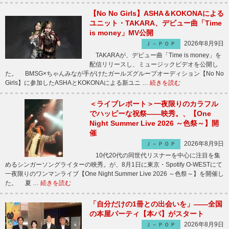
【No No Girls】ASHA＆KOKONAによる
ユニット・TAKARA、デビュー曲「Time
is money」MV公開
2026年8月9日
Ｊ－ＰＯＰ
TAKARAが、デビュー曲「Time is money」を
配信リリースし、ミュージックビデオを公開し
た。 BMSG×ちゃんみなが手がけたガールズグループオーディション【No No
Girls】に参加したASHAとKOKONAによる新ユニ …
続きを読む
＜ライブレポート＞一夜限りのカラフル
でハッピーな祝祭――映秀。、【One
Night Summer Live 2026 ～色祭～】開
催
2026年8月9日
Ｊ－ＰＯＰ
10代20代の同世代リスナーを中心に注目を集
めるシンガーソングライターの映秀。が、8月1日に東京・Spotify O-WESTにて
一夜限りのワンマンライブ【One Night Summer Live 2026 ～色祭～】を開催し
た。 夏 …
続きを読む
「自分だけの1冊との出会いを」――全国
の本屋パーティ【本パ】がスタート
2026年8月9日
Ｊ－ＰＯＰ