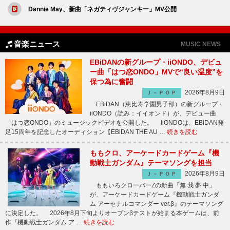
Dannie May、新曲「ネガティヴジャンキー」MV公開
音楽ニュース
MUSIC NEWS
EBiDANの新グループ・iiONDO、デビュ
ー曲「はつ恋ONDO」MVで“良い温度”を
保つ為に奮闘
2026年8月9日
Ｊ－ＰＯＰ
EBiDAN（恵比寿学園男子部）の新グループ・
iiONDO（読み：イイオンド）が、デビュー曲
「はつ恋ONDO」のミュージックビデオを公開した。 iiONDOは、EBiDAN発
足15周年を記念したオーディション【EBiDAN THE AU …
続きを読む
ももクロ、アーケードカードゲーム『機
動戦士ガンダム』テーマソングを担当
2026年8月9日
Ｊ－ＰＯＰ
ももいろクローバーZの新曲「無 我 夢 中」
が、アーケードカードゲーム『機動戦士ガンダ
ム アーセナルコマンダー ver.β』のテーマソング
に決定した。 2026年8月下旬よりオープンβテストが始まる本ゲームは、前
作『機動戦士ガンダム ア …
続きを読む