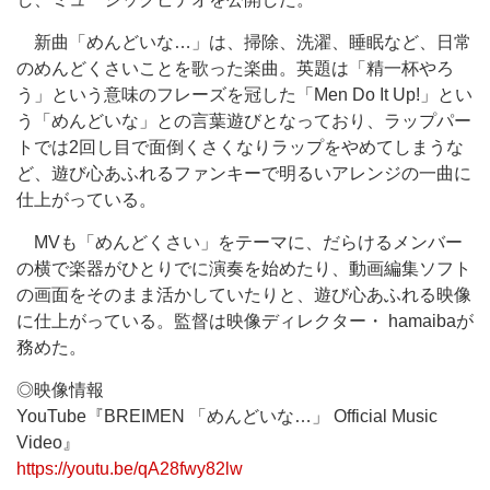
新曲「めんどいな…」は、掃除、洗濯、睡眠など、日常
のめんどくさいことを歌った楽曲。英題は「精一杯やろ
う」という意味のフレーズを冠した「Men Do It Up!」とい
う「めんどいな」との言葉遊びとなっており、ラップパー
トでは2回し目で面倒くさくなりラップをやめてしまうな
ど、遊び心あふれるファンキーで明るいアレンジの一曲に
仕上がっている。
MVも「めんどくさい」をテーマに、だらけるメンバー
の横で楽器がひとりでに演奏を始めたり、動画編集ソフト
の画面をそのまま活かしていたりと、遊び心あふれる映像
に仕上がっている。監督は映像ディレクター・ hamaibaが
務めた。
◎映像情報
YouTube『BREIMEN 「めんどいな…」 Official Music
Video』
https://youtu.be/qA28fwy82lw