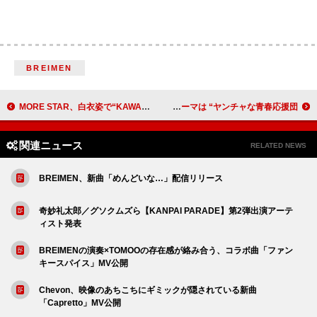
BREIMEN
MORE STAR、白衣姿で“KAWAII”を研究する「WITH KAWAII論」MV公開
NEXZ、日本3rd EP『Hellmate』6月リリース ジャケットのテーマは “ヤンチャな青春応援団”
関連ニュース
RELATED NEWS
BREIMEN、新曲「めんどいな…」配信リリース
奇妙礼太郎／グソクムズら【KANPAI PARADE】第2弾出演アーテ
ィスト発表
BREIMENの演奏×TOMOOの存在感が絡み合う、コラボ曲「ファン
キースパイス」MV公開
Chevon、映像のあちこちにギミックが隠されている新曲
「Capretto」MV公開