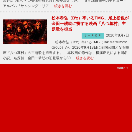
渋谷店でのサイン会＆特典お渡し会が決定した。 8月28日発売のデビュー・
アルバム『サムシング・リア …
続きを読む
松本孝弘（B'z）率いるTMG、尾上松也が
金田一耕助に扮する映画『八つ墓村』主
題歌を担当
2026年8月7日
Ｊ－ＰＯＰ
松本孝弘（B’z）率いるTMG（Tak Matsumoto
Group）が、2026年9月18日に全国公開となる映
画『八つ墓村』の主題歌を担当する。 本映画の原作は、横溝正史による同名
小説。名探偵・金田一耕助の初登場から80 …
続きを読む
more »