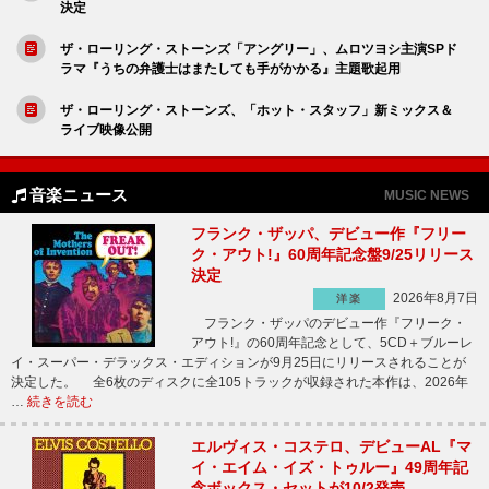
決定
ザ・ローリング・ストーンズ「アングリー」、ムロツヨシ主演SPド
ラマ『うちの弁護士はまたしても手がかかる』主題歌起用
ザ・ローリング・ストーンズ、「ホット・スタッフ」新ミックス＆
ライブ映像公開
音楽ニュース
MUSIC NEWS
フランク・ザッパ、デビュー作『フリー
ク・アウト!』60周年記念盤9/25リリース
決定
2026年8月7日
洋楽
フランク・ザッパのデビュー作『フリーク・
アウト!』の60周年記念として、5CD＋ブルーレ
イ・スーパー・デラックス・エディションが9月25日にリリースされることが
決定した。 全6枚のディスクに全105トラックが収録された本作は、2026年
…
続きを読む
エルヴィス・コステロ、デビューAL『マ
イ・エイム・イズ・トゥルー』49周年記
念ボックス・セットが10/2発売