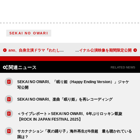
SEKAI NO OWARI
ano、自身主演ドラマ『わたしの相殺日記』主題歌を担当
平井 大、自身主催ビーチフェス【THE BEACH TRIP 2026】ファイナル公演映像を期間限定公開
関連ニュース
RELATED NEWS
SEKAI NO OWARI、「眠り姫（Happy Ending Version）」ジャケ
写公開
SEKAI NO OWARI、楽曲「眠り姫」を再レコーディング
＜ライブレポート＞SEKAI NO OWARI、6年ぶりロッキン凱旋
【ROCK IN JAPAN FESTIVAL 2025】
サカナクション「夜の踊り子」海外再生が6倍超 最も聴かれている
国は？