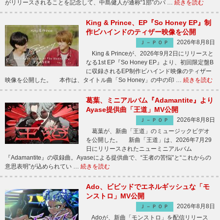
がリリースされることを記念して、中島健人が通称“1部”のパ …
続きを読む
King & Prince、EP『So Honey EP』制
作ビハインドのティザー映像を公開
2026年8月8日
Ｊ－ＰＯＰ
King & Princeが、2026年9月2日にリリースと
なる1st EP『So Honey EP』より、初回限定盤B
に収録されるEP制作ビハインド映像のティザー
映像を公開した。 本作は、タイトル曲「So Honey」の中の印 …
続きを読む
葛葉、ミニアルバム『Adamantite』より
Ayase提供曲「王道」MV公開
2026年8月8日
Ｊ－ＰＯＰ
葛葉が、新曲「王道」のミュージックビデオ
を公開した。 新曲「王道」は、2026年7月29
日にリリースされたニューミニアルバム
『Adamantite』の収録曲。Ayaseによる提供曲で、“王者の苦悩”と“これからの
意思表明”が込められてい …
続きを読む
Ado、ビビッドでエネルギッシュな「モ
ンストロ」MV公開
2026年8月8日
Ｊ－ＰＯＰ
Adoが、新曲「モンストロ」を配信リリース