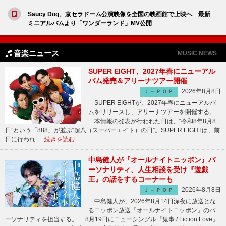
Saucy Dog、京セラドーム公演映像を全国の映画館で上映へ 最新
ミニアルバムより「ワンダーランド」MV公開
音楽ニュース
MUSIC NEWS
SUPER EIGHT、2027年春にニューアル
バム発売＆アリーナツアー開催
2026年8月8日
Ｊ－ＰＯＰ
SUPER EIGHTが、2027年春にニューアルバ
ムをリリースし、アリーナツアーを開催する。
本情報の発表が行われた日は、“令和8年8月8
日”という「888」が並ぶ“超八（スーパーエイト）の日”。SUPER EIGHTは、前
日に行われ …
続きを読む
中島健人が『オールナイトニッポン』パ
ーソナリティ、人生相談を受け『遊戯
王』の話をするコーナーも
2026年8月8日
Ｊ－ＰＯＰ
中島健人が、2026年8月14日深夜に放送とな
るニッポン放送『オールナイトニッポン』のパ
ーソナリティを担当する。 8月19日にニューシングル『鬼事 / Fiction Love』