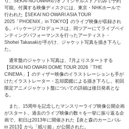
り、SEKAI NO OWARIのオフィシャルストアのみで予約
可能。付属する映像ディスクには、東京・NHKホールで
行われた【SEKAI NO OWARI ASIA TOUR
2025「PHOENIX」in TOKYO】のライブ映像が収録され
る。パッケージプロデュースは、同ツアーにてライブペイ
ンティングパフォーマンスを行ったアーティスト・
Shohei Takasakiが手がけ、ジャケット写真を描き下ろし
た。
通常盤のジャケット写真は、7月よりスタートする
【SEKAI NO OWARI DOME TOUR 2026「THE
CINEMA」】のティザー映像のイラストレーションも手が
けたイラストレーター・忘却図鑑による描き下ろし。初回
限定アニメジャケット盤についての詳細は後日発表とな
る。
また、15周年を記念したマンスリーライブ映像公開企画
がスタート。過去のライブ映像の数々を一挙に振り返る企
画で、初日は2013年に開催された【炎と森のカーニバル
in 2013】から「眠り姫」が公開された。