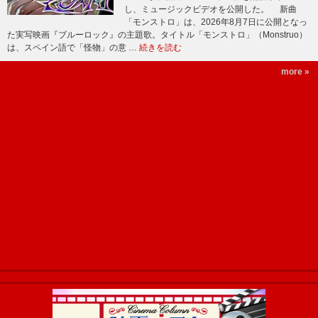
し、ミュージックビデオを公開した。 新曲
「モンストロ」は、2026年8月7日に公開となっ
た実写映画『ブルーロック』の主題歌。タイトル「モンストロ」（Monstruo）
は、スペイン語で「怪物」の意 …
続きを読む
more »