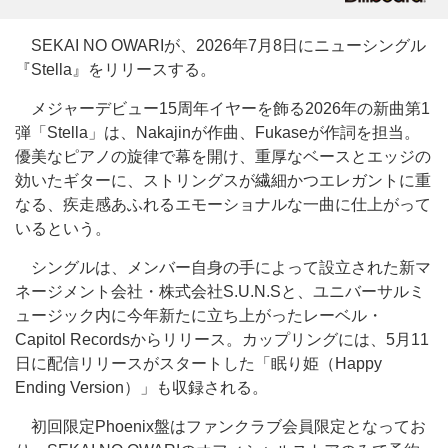
SEKAI NO OWARIが、2026年7月8日にニューシングル
『Stella』をリリースする。
メジャーデビュー15周年イヤーを飾る2026年の新曲第1
弾「Stella」は、Nakajinが作曲、Fukaseが作詞を担当。
優美なピアノの旋律で幕を開け、重厚なベースとエッジの
効いたギターに、ストリングスが繊細かつエレガントに重
なる、疾走感あふれるエモーショナルな一曲に仕上がって
いるという。
シングルは、メンバー自身の手によって設立された新マ
ネージメント会社・株式会社S.U.N.Sと、ユニバーサルミ
ュージック内に今年新たに立ち上がったレーベル・
Capitol Recordsからリリース。カップリングには、5月11
日に配信リリースがスタートした「眠り姫（Happy
Ending Version）」も収録される。
初回限定Phoenix盤はファンクラブ会員限定となってお