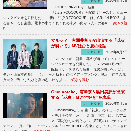
2026年8月6日
Ｊ－ＰＯＰ
FRUITS ZIPPERが、新曲
「1,2,3,FOOOOUR」を配信リリースし、ミュー
ジックビデオを公開した。 新曲「1,2,3,FOOOOUR」は、GRe4N BOYZによ
る書き下ろし楽曲。電車の中でそれぞれの未来へ向かう人々の姿を …
続きを読
む
マルシィ、古園井寧々が出演する「花火
が瞬いて」MVはひと夏の物語
2026年8月6日
Ｊ－ＰＯＰ
マルシィが、新曲「花火が瞬いて」のミュー
ジックビデオを公開した。 2026年7月29日に
配信リリースされた新曲「花火が瞬いて」は、
テレビ西日本の番組『じもちゃんねる』のタイアップソング。地元・福岡の花
火大会で過ごしたひと夏の思い出を描い …
続きを読む
Omoinotake、南琴奈＆黒田昊夢が出演
する「花束」MVで“好き”を表現
2026年8月6日
Ｊ－ＰＯＰ
Omoinotakeが、新曲「花束」のミュージック
ビデオを公開した。 新曲「花束」は、TVアニ
メ『花ざかりの君たちへ』第2期のエンディング
テーマ。7月29日にニューシングル『FLASHBULB / 花束』としてリリースされ