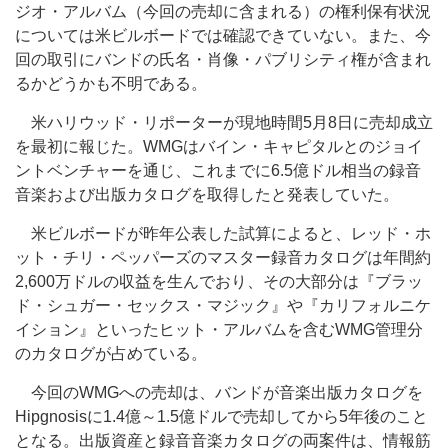
ジオ・アルバム（今回の売却に含まれる）の権利保有状況
については米ビルボードでは確認できていない。また、今
回の取引にバンドの氏名・肖像・パブリシティ権が含まれ
るかどうかも不明である。
米ハリウッド・リポーターが現地時間5月8日に売却成立
を最初に報じた。WMGはバイン・キャピタルとのジョイ
ントベンチャーを通じ、これまでに6.5億ドル相当の録音
音楽および出版カタログを取得したと発表していた。
米ビルボードが昨年公表した試算によると、レッド・ホ
ット・チリ・ペッパーズのマスター録音カタログは年間約
2,600万ドルの収益を生んでおり、その大部分は『ブラッ
ド・シュガー・セックス・マジック』や『カリフォルニケ
イション』といったヒット・アルバムを含むWMG管理分
のカタログが占めている。
今回のWMGへの売却は、バンドが音楽出版カタログを
Hipgnosisに1.4億～1.5億ドルで売却してから5年後のこと
となる。出版資産と録音音楽カタログの両案件は、情報筋