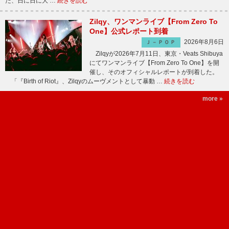
た、日に日に大 …
続きを読む
Zilqy、ワンマンライブ【From Zero To
One】公式レポート到着
2026年8月6日
Ｊ－ＰＯＰ
Zilqyが2026年7月11日、東京・Veats Shibuya
にてワンマンライブ【From Zero To One】を開
催し、そのオフィシャルレポートが到着した。
「『Birth of Riot』、Zilqyのムーヴメントとして暴動 …
続きを読む
more »