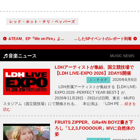
レッド・ホット・チリ・ペッパーズ
&TEAM、EP『We on Fire』より全編アニメーションで描く「Bewitched」MV公開
映画『Michael／マイケル』、宮近海斗（Travis Japan）が“ムーンウォーク”も披露したSPイベントのレポート到着
音楽ニュース
MUSIC NEWS
LDHアーティストが集結、国立競技場で
【LDH LIVE-EXPO 2026】2DAYS開催
2026年8月6日
Ｊ－ＰＯＰ
LDH所属アーティストが集結する【LDH LIVE-
EXPO 2026 -PERFECT YEAR BEST-】が、
2026年11月28日・29日の2日間、東京・MUFG
スタジアム（国立競技場）にて開催される。 本公演は、「LDH PE …
続きを
読む
FRUITS ZIPPER、GRe4N BOYZ書き下
ろし「1,2,3,FOOOOUR」MVに自然体の
姿