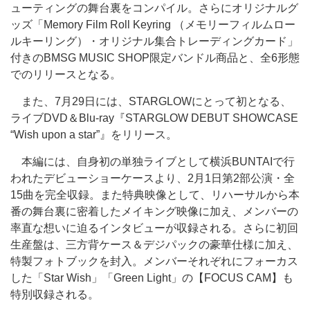
ューティングの舞台裏をコンパイル。さらにオリジナルグ
ッズ「Memory Film Roll Keyring （メモリーフィルムロー
ルキーリング）・オリジナル集合トレーディングカード」
付きのBMSG MUSIC SHOP限定バンドル商品と、全6形態
でのリリースとなる。
また、7月29日には、STARGLOWにとって初となる、
ライブDVD＆Blu-ray『STARGLOW DEBUT SHOWCASE
“Wish upon a star”』をリリース。
本編には、自身初の単独ライブとして横浜BUNTAIで行
われたデビューショーケースより、2月1日第2部公演・全
15曲を完全収録。また特典映像として、リハーサルから本
番の舞台裏に密着したメイキング映像に加え、メンバーの
率直な想いに迫るインタビューが収録される。さらに初回
生産盤は、三方背ケース＆デジパックの豪華仕様に加え、
特製フォトブックを封入。メンバーそれぞれにフォーカス
した「Star Wish」「Green Light」の【FOCUS CAM】も
特別収録される。