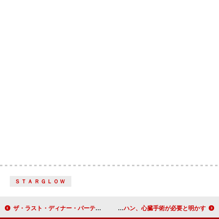
ＳＴＡＲＧＬＯＷ
ザ・ラスト・ディナー・パーティー、ライブ人気曲「Big Dog」＆スポークン・ワード作品「Come All You Beasts」配信
スリップノットのM・ショーン・クラハン、心臓手術が必要と明かす