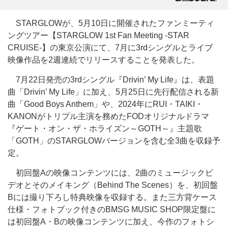
STARGLOWが、5月10日に開催されたファンミーティ
ングツアー【STARGLOW 1st Fan Meeting -STAR
CRUISE-】の東京公演にて、7月に3rdシングルとライブ
映像作品を2週連続でリリースすることを発表した。
7月22日発売の3rdシングル『Drivin’ My Life』は、表題
曲「Drivin’ My Life」に加え、5月25日に先行配信される新
曲「Good Boys Anthem」や、2024年にRUI・TAIKI・
KANONがトリプル主演を務めたFODオリジナルドラマ
『ゲート・オン・ザ・ホライズン～GOTH～』主題歌
「GOTH」のSTARGLOWバージョンを含む全3曲を収録予
定。
初回盤Aの映像コンテンツには、2曲のミュージックビ
デオとそのメイキング（Behind The Scenes）を、初回盤
Bには撮り下ろし特典映像を収録する。また三方背ケース
仕様・フォトブック付きのBMSG MUSIC SHOP限定盤に
は初回盤A・Bの映像コンテンツに加え、今作のフォトシ