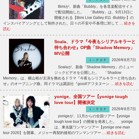
Bimiが、新曲「Bubbly」を各音楽配信サイト
で配信開始した。 「Bubbly」は、9月13日に
開催される【Bimi Live Galley #11 -Bubbly-】の
インスパイアソングとして制作された。日々の不安や不条理に対して …
続きを
読む
Soala、ドラマ『今夜もシリアルキラーと
待ち合わせ』OP曲「Shadow Memory」
MV公開
2026年8月7日
Ｊ－ＰＯＰ
Soalaが、新曲「Shadow Memory」のミュー
ジックビデオを公開した。 「Shadow
Memory」は、横山裕が主演を務めるドラマ『今夜もシリアルキラーと待ち合わ
せ』のオープニング曲。同ドラマは講談社『good!アフタヌーン …
続きを読む
yonige、全国ツアー【yonige tough
love tour】開催決定
2026年8月7日
Ｊ－ＰＯＰ
yonigeが、11月からの全国ツアー【yonige
tough love tour】の開催を発表した。 yonige
は、東名阪ワンマンツアー【yonige one man
tour 2026】を開幕。メジャー再契約後初のワンマンツアー …
続きを読む