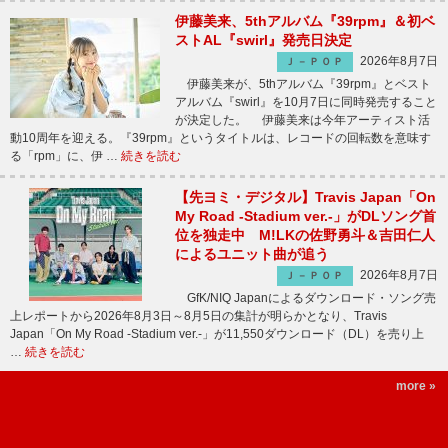
伊藤美来、5thアルバム『39rpm』＆初ベ
ストAL『swirl』発売日決定
2026年8月7日
Ｊ－ＰＯＰ
伊藤美来が、5thアルバム『39rpm』とベスト
アルバム『swirl』を10月7日に同時発売すること
が決定した。 伊藤美来は今年アーティスト活
動10周年を迎える。『39rpm』というタイトルは、レコードの回転数を意味す
る「rpm」に、伊 …
続きを読む
【先ヨミ・デジタル】Travis Japan「On
My Road -Stadium ver.-」がDLソング首
位を独走中 M!LKの佐野勇斗＆吉田仁人
によるユニット曲が追う
2026年8月7日
Ｊ－ＰＯＰ
GfK/NIQ Japanによるダウンロード・ソング売
上レポートから2026年8月3日～8月5日の集計が明らかとなり、Travis
Japan「On My Road -Stadium ver.-」が11,550ダウンロード（DL）を売り上
…
続きを読む
more »