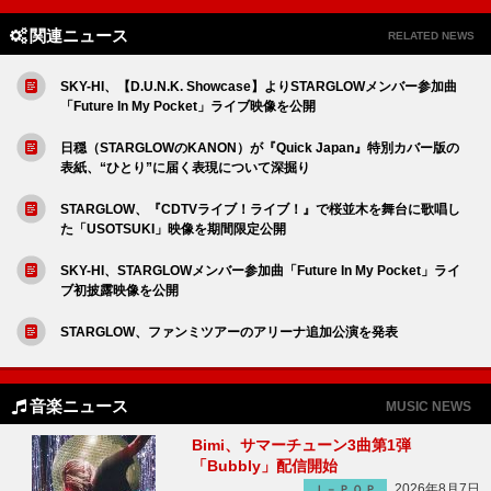
関連ニュース
RELATED NEWS
SKY-HI、【D.U.N.K. Showcase】よりSTARGLOWメンバー参加曲
「Future In My Pocket」ライブ映像を公開
日穏（STARGLOWのKANON）が『Quick Japan』特別カバー版の
表紙、“ひとり”に届く表現について深掘り
STARGLOW、『CDTVライブ！ライブ！』で桜並木を舞台に歌唱し
た「USOTSUKI」映像を期間限定公開
SKY-HI、STARGLOWメンバー参加曲「Future In My Pocket」ライ
ブ初披露映像を公開
STARGLOW、ファンミツアーのアリーナ追加公演を発表
音楽ニュース
MUSIC NEWS
Bimi、サマーチューン3曲第1弾
「Bubbly」配信開始
2026年8月7日
Ｊ－ＰＯＰ