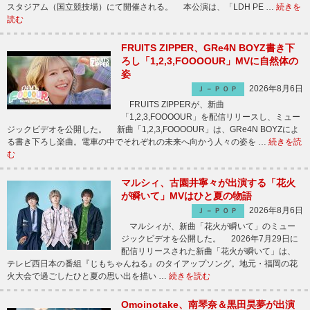
スタジアム（国立競技場）にて開催される。 本公演は、「LDH PE …
続きを
読む
FRUITS ZIPPER、GRe4N BOYZ書き下
ろし「1,2,3,FOOOOUR」MVに自然体の
姿
2026年8月6日
Ｊ－ＰＯＰ
FRUITS ZIPPERが、新曲
「1,2,3,FOOOOUR」を配信リリースし、ミュー
ジックビデオを公開した。 新曲「1,2,3,FOOOOUR」は、GRe4N BOYZによ
る書き下ろし楽曲。電車の中でそれぞれの未来へ向かう人々の姿を …
続きを読
む
マルシィ、古園井寧々が出演する「花火
が瞬いて」MVはひと夏の物語
2026年8月6日
Ｊ－ＰＯＰ
マルシィが、新曲「花火が瞬いて」のミュー
ジックビデオを公開した。 2026年7月29日に
配信リリースされた新曲「花火が瞬いて」は、
テレビ西日本の番組『じもちゃんねる』のタイアップソング。地元・福岡の花
火大会で過ごしたひと夏の思い出を描い …
続きを読む
Omoinotake、南琴奈＆黒田昊夢が出演