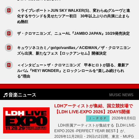
＜ライブレポート＞JUN SKY WALKER(S)、変わらぬグルーヴと進
化するサウンドを見せたツアー初日 30年以上ぶりの共演に止まら
ぬ熱狂
ザ・クロマニヨンズ、ニューAL『JAMBO JAPAN』10/29発売決定
キュウソネコカミ／go!go!vanillas／ACIDMAN／ザ・クロマニヨン
ズら出演、新たなフェス【ロックアンセム】開催決定
＜インタビュー＞ザ・クロマニヨンズ 甲本ヒロトが語る、最新ア
ルバム『HEY! WONDER』とロックンロールを“楽しみ続けられ
る”理由
音楽ニュース
MUSIC NEWS
LDHアーティストが集結、国立競技場で
【LDH LIVE-EXPO 2026】2DAYS開催
2026年8月6日
Ｊ－ＰＯＰ
LDH所属アーティストが集結する【LDH LIVE-
EXPO 2026 -PERFECT YEAR BEST-】が、
2026年11月28日・29日の2日間、東京・MUFG