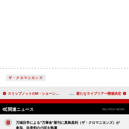
ザ・クロマニヨンズ
スリップノットのM・ショーン・クラハン、心臓手術が必要と明かす
THE YELLOW MONKEY、新たなライブツアー開催決定
関連ニュース
RELATED NEWS
万城目学による“万筆舎”新刊に真島昌利（ザ・クロマニヨンズ）が
参加、自身初の小説を執筆