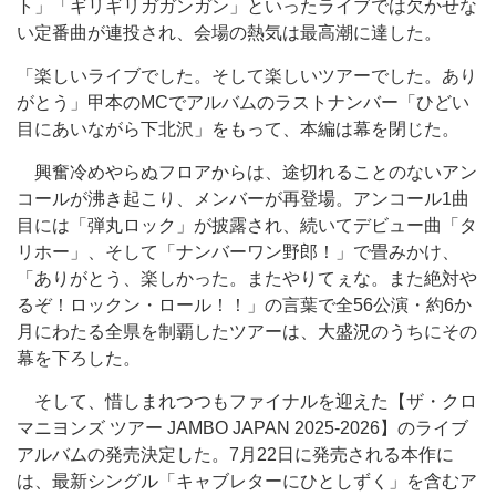
ト」「ギリギリガガンガン」といったライブでは欠かせな
い定番曲が連投され、会場の熱気は最高潮に達した。
「楽しいライブでした。そして楽しいツアーでした。あり
がとう」甲本のMCでアルバムのラストナンバー「ひどい
目にあいながら下北沢」をもって、本編は幕を閉じた。
興奮冷めやらぬフロアからは、途切れることのないアン
コールが沸き起こり、メンバーが再登場。アンコール1曲
目には「弾丸ロック」が披露され、続いてデビュー曲「タ
リホー」、そして「ナンバーワン野郎！」で畳みかけ、
「ありがとう、楽しかった。またやりてぇな。また絶対や
るぞ！ロックン・ロール！！」の言葉で全56公演・約6か
月にわたる全県を制覇したツアーは、大盛況のうちにその
幕を下ろした。
そして、惜しまれつつもファイナルを迎えた【ザ・クロ
マニヨンズ ツアー JAMBO JAPAN 2025-2026】のライブ
アルバムの発売決定した。7月22日に発売される本作に
は、最新シングル「キャブレターにひとしずく」を含むア