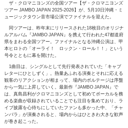
ザ・クロマニヨンズの全国ツアー【ザ・クロマニヨンズ
ツアー JAMBO JAPAN 2025-2026】が、5月10日沖縄・ミ
ュージックタウン音市場公演でファイナルを迎えた。
同ツアーは、昨年末にリリースされた18枚目のオリジナ
ルアルバム『JAMBO JAPAN』を携えて行われた47都道府
県をまわる全国ツアー。ファイナルとなる沖縄公演は、甲
本ヒロトの「オーライ！ ロックン・ロール！！」という
号令とともに幕を開けた。
1曲目は、シングルとして先行発表されていた「キャブ
レターにひとしずく」。熱量あふれる演奏とそれに応える
観客のリアクションが相まって、場内のボルテージは序盤
から一気に上昇していく。最新作『JAMBO JAPAN』で
は、真島昌利がクロマニヨンズとして初めてボーカルを務
める楽曲が収録されていることでも注目を集めており、ラ
イブ披露を心待ちにしていたファンも多かった中、「チャ
ンバラ」が演奏されると、場内からはひときわ大きな歓声
が巻き起こった。