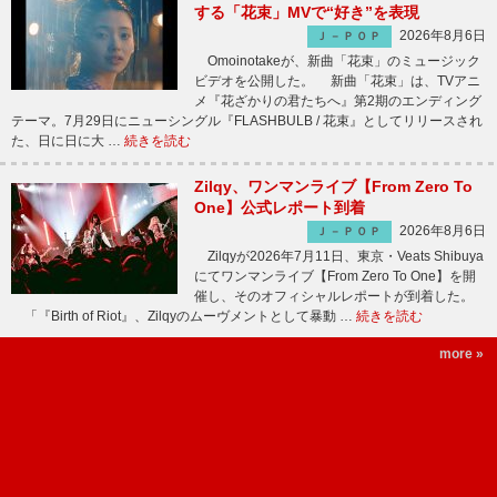
する「花束」MVで“好き”を表現
2026年8月6日
Ｊ－ＰＯＰ
Omoinotakeが、新曲「花束」のミュージック
ビデオを公開した。 新曲「花束」は、TVアニ
メ『花ざかりの君たちへ』第2期のエンディング
テーマ。7月29日にニューシングル『FLASHBULB / 花束』としてリリースされ
た、日に日に大 …
続きを読む
Zilqy、ワンマンライブ【From Zero To
One】公式レポート到着
2026年8月6日
Ｊ－ＰＯＰ
Zilqyが2026年7月11日、東京・Veats Shibuya
にてワンマンライブ【From Zero To One】を開
催し、そのオフィシャルレポートが到着した。
「『Birth of Riot』、Zilqyのムーヴメントとして暴動 …
続きを読む
more »