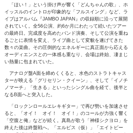
「ほい！」という掛け声が響く「どんちゃんの歌」、ホ
イッスルのイントロが印象的な「フルスイング」など、ラ
イブはアルバム『JAMBO JAPAN』の収録順に沿って展開
されていく。全56公演、約6か月にわたって続いたツアー
の最終日。完成度を高めたバンド演奏、そして公演を重ね
るごとに表情を変え、ライブ曲として変貌を遂げてきた
数々の楽曲。その圧倒的なエネルギーに真正面から応える
オーディエンスとの一体感も重なり、会場は終始、凄まじ
い熱量に包まれていた。
アナログ盤A面を締めくくると、水色のストラトキャス
ターが映える「グリセリン・クイーン」、そして「イノチ
ノマーチ」「生きる」といったシングル曲を経て、後半と
なるB面へと突入した。
「ロックンロールエレキギター」で再び勢いを加速させ
ると、「オイ！ オイ！ オイ！」のコールが力強く響く
「空腹と俺」などが続く。真島が歌う「神様シクヨロ」を
終えた後は終盤戦へ。「エルビス（仮）」「エイトビー