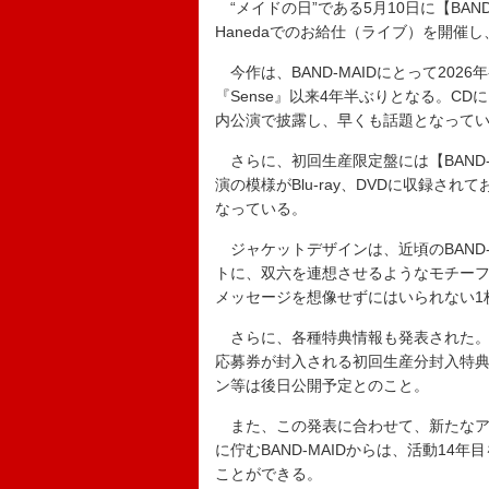
“メイドの日”である5月10日に【BAND-M
Hanedaでのお給仕（ライブ）を開催
今作は、BAND-MAIDにとって202
『Sense』以来4年半ぶりとなる。C
内公演で披露し、早くも話題となっている
さらに、初回生産限定盤には【BAND-MAID
演の模様がBlu-ray、DVDに収録
なっている。
ジャケットデザインは、近頃のBAND
トに、双六を連想させるようなモチーフが
メッセージを想像せずにはいられない1
さらに、各種特典情報も発表された。
応募券が封入される初回生産分封入特
ン等は後日公開予定とのこと。
また、この発表に合わせて、新たなア
に佇むBAND-MAIDからは、活動1
ことができる。