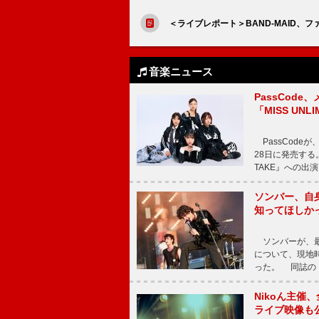
＜ライブレポート＞BAND-MAID
音楽ニュース
PassCode
「MISS UNL
PassCode
28日に発売する。
TAKE』への出
ソンバー、自
知ってほしか
ソンバーが、最新シ
について、現地時
った。 同誌の『Po
Nikoん主催
ライブ映像も