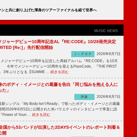
、ファンと共に創り上げた渾身のツアーファイナルを経て世界へ
MUSIC NEWS
、メジャーデビュー10周年記念AL『RE:CODE』10/28発売決定
IMITED [Re:]」先行配信開始
2026年8月7日
Ｊ－ＰＯＰ
が、メジャーデビュー10周年を記念した再録アルバム『RE:CODE』を10月
 今年でメジャーデビュー10周年を迎えるPassCode。『THE FIRST
演、3年ぶりとなる【SUMME …
続きを読む
身のボディ・イメージとの葛藤を告白「同じ悩みを抱える人に
った」
2026年8月7日
洋楽
ングル「My Body Isn’t Ready」で歌ったボディ・イメージとの葛藤
間2026年8月5日に公開された米バラエティのインタビューで率直に語
wer of Youn …
続きを読む
、全国から53バンドが出演した2DAYSイベントのレポート到着＆
公開