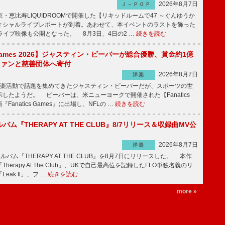
2026年8月7日
Ｊ－ＰＯＰ
京・恵比寿LIQUIDROOMで開催した【リキッドルームで47 ～ぐんゆうか
ィシャルライブレポートが到着。あわせて、本イベントのラストを飾った
尺ライブ映像も公開となった。 8月3日、4日の2 …
続きを読む
s Games 2026】ジャスティン・ビーバーが総合優勝、賞金約1億
をファンと慈善団体へ寄付
2026年8月7日
洋楽
楽活動で話題を集めてきたジャスティン・ビーバーだが、スポーツの世
したようだ。 ビーバーは、米ニューヨークで開催された【Fanatics
『Fanatics Games』に出場し、NFLの …
続きを読む
ルバム『THERAPY AT THE CLUB』8/7リリース＆収録曲MV公
2026年8月7日
洋楽
ルバム『THERAPY AT THE CLUB』を8月7日にリリースした。 本作
herapy At The Club」、UKで自己最高位を記録したFLO単独名義のリ
eak It」、フ …
続きを読む
more »