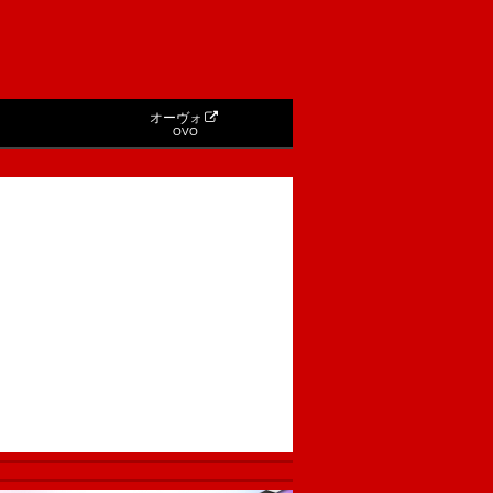
オーヴォ
OVO