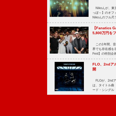
Nikoんが、東
っぽ～】のオフ
Nikoんのフル
【Fanatic
5,800万円
この1年間、音
界でも存在感を示
Fest】の特別企画
FLO、2ndア
開
FLOが、2ndア
は、タイトル曲「T
ード・シングル「L