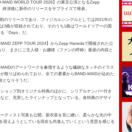
AID WORLD TOUR 2026】の東京公演となるZepp
し、終演後に新作のリリースをサプライズで発表。
6年初のリリースであり、フィジカルシングルとしては2021年の
Dには3曲が収録されており、そのうち1曲はワールドツアーの国
「Days」だ。
 ZEPP TOUR 2024】からZepp Hanedaで開催された公
されており、まさにご主人様・お嬢様（ファンの呼称）垂涎の内容と
-MAIDのアートワークを象徴するような繊細なタッチのイラス
散りばめられており、全ての要素からBAND-MAIDが込めた
枚となりそうだ。
ショップ別オリジナル特典のほかに、シリアルナンバー付き
典など、充実したラインナップとなっている。各特典のデザイ
ーティスト写真も公開。新衣装を見に纏い、柔らかな光の中
4年目を迎えようとしている現在も尚進んでいくという意思を感じる