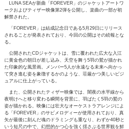
LUNA SEAが新曲「FOREVER」のジャケットアートワ
ークおよびティザー映像第2弾を公開し、楽曲の一部が初
解禁された。
「FOREVER」は結成記念日である5月29日にリリース
されることが発表されており、今回の公開はその続報とな
る。
公開されたCDジャケットは、雪に覆われた広大な入江
に黄金色の朝日が差し込み、天空を舞う5羽の鷲が描かれ
た印象的な風景画。メンバー5人が永遠なる未来へ向かっ
て突き進む姿を象徴するかのような、荘厳かつ美しいビジ
ュアルに仕上がっている。
また、公開されたティザー映像では、闇夜の水平線から
夜明けへと移り変わる瞬間を背景に、羽ばたく5羽の鷲の
姿が描かれる。映像には壮大なオーケストラアレンジによ
る「FOREVER」のサビメロディーが使用されており、真
矢が最後に刻んだ魂のドラミングも重なり、わずか40秒と
いう短尺の中で、幻想的かつ心を強く揺さぶる世界観を鮮