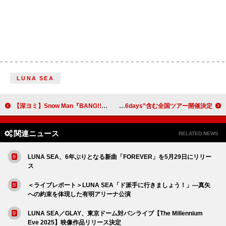
LUNA SEA
【深ヨミ】Snow Man『BANG!! / SAVE YOUR HEART / オドロウゼ！』の販売動向を調査
ヤバイTシャツ屋さん、“Zepp Haneda 6days”含む全国ツアー開催決定
関連ニュース
RELATED NEWS
LUNA SEA、6年ぶりとなる新曲「FOREVER」を5月29日にリリー
ス
＜ライブレポート＞LUNA SEA「ド派手に行きましょう！」―真矢
への約束を体現した有明アリーナ公演
LUNA SEA／GLAY、東京ドーム対バンライブ【The Millennium
Eve 2025】映像作品リリース決定