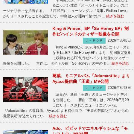
中島健人が、2026年8月14日深夜に放送とな
るニッポン放送『オールナイトニッポン』のパ
ーソナリティを担当する。 8月19日にニューシングル『鬼事 / Fiction Love』
がリリースされることを記念して、中島健人が通称“1部”のパ …
続きを読む
King & Prince、EP『So Honey EP』制
作ビハインドのティザー映像を公開
2026年8月8日
Ｊ－ＰＯＰ
King & Princeが、2026年9月2日にリリースと
なる1st EP『So Honey EP』より、初回限定盤B
に収録されるEP制作ビハインド映像のティザー
映像を公開した。 本作は、タイトル曲「So Honey」の中の印 …
続きを読む
葛葉、ミニアルバム『Adamantite』より
Ayase提供曲「王道」MV公開
2026年8月8日
Ｊ－ＰＯＰ
葛葉が、新曲「王道」のミュージックビデオ
を公開した。 新曲「王道」は、2026年7月29
日にリリースされたニューミニアルバム
『Adamantite』の収録曲。Ayaseによる提供曲で、“王者の苦悩”と“これからの
意思表明”が込められてい …
続きを読む
Ado、ビビッドでエネルギッシュな「モ