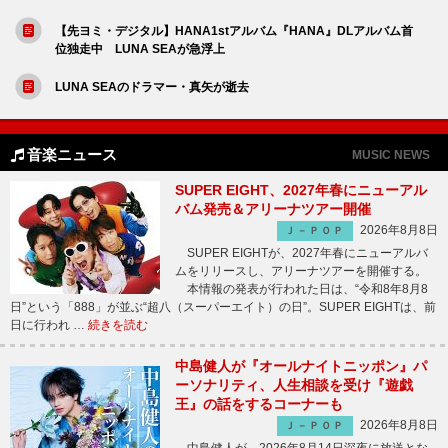
【先ヨミ・デジタル】HANA1stアルバム『HANA』DLアルバム首
位独走中 LUNA SEAが急浮上
LUNA SEAのドラマー・真矢が逝去
音楽ニュース
MUSIC NEWS
SUPER EIGHT、2027年春にニューアル
バム発売＆アリーナツアー開催
2026年8月8日
Ｊ－ＰＯＰ
SUPER EIGHTが、2027年春にニューアルバ
ムをリリースし、アリーナツアーを開催する。
本情報の発表が行われた日は、“令和8年8月8
日”という「888」が並ぶ“超八（スーパーエイト）の日”。SUPER EIGHTは、前
日に行われ …
続きを読む
中島健人が『オールナイトニッポン』パ
ーソナリティ、人生相談を受け『遊戯
王』の話をするコーナーも
2026年8月8日
Ｊ－ＰＯＰ