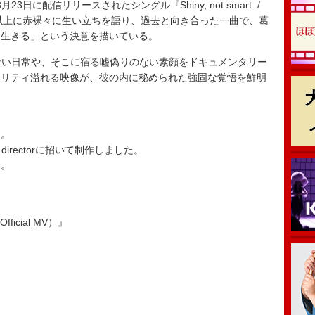
年3月23日に配信リリースされたシングル『Shiny, not smart. /
。これまで以上に赤裸々に生い立ちを語り、過去と向き合った一曲で、葛
に生きる」という決意を描いている。
気ない日常や、そこに宿る嘘偽りのない素顔をドキュメンタリー
アリティ溢れる映像が、彼の内に秘められた強固な覚悟を鮮明
た。
irectorに招いて制作しました。
な。
（Official MV）』