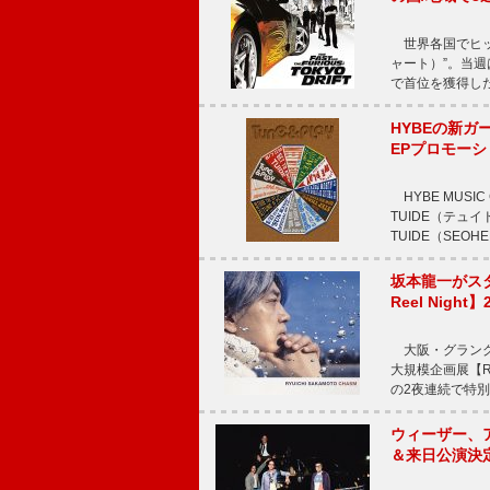
世界各国でヒット
ャート）”。当週はTE
で首位を獲得し
HYBEの新ガ
EPプロモー
HYBE MUS
TUIDE（テ
TUIDE（SEOH
坂本龍一がス
Reel Nigh
大阪・グラング
大規模企画展【Ryui
の2夜連続で特別
ウィーザー、
＆来日公演決