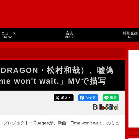
ニュース
音楽
特別企画
NEWS
MUSIC
PR
R★DRAGON・松村和哉）、嘘偽
 won't wait.」MVで描写
ポスト
シェア
送る
ジェクト・Cuegeeが、新曲「Time won’t wait.」のミュ