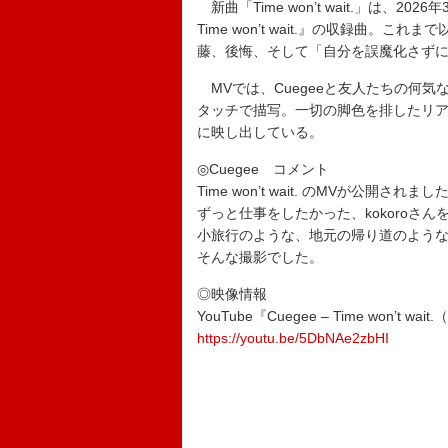
新曲「Time won’t wait.」は、2026
Time won’t wait.』の収録曲
藤、後悔、そして「自分を誤魔化さず
MVでは、Cuegeeと友人たちの何
タッチで描写。一切の脚色を排したリ
に映し出している。
◎Cuegee コメント
Time won’t wait. のMVが公開されまし
ずっと仕事をしたかった、kokoroさんをd
小旅行のような、地元の帰り道のよう
そんな撮影でした。
◎映像情報
YouTube『Cuegee – Time won’t wait.
https://youtu.be/5DbNAe2zbHI