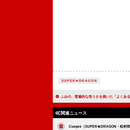
SUPER★DRAGON
ふみの、普遍的な危うさを描いた「よくあるはなし」MVは舞台作品の
関連ニュース
Cuegee（SUPER★DRAGON・松