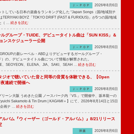
2026年8月6日
Ｊ－ＰＯＰ
している日本の楽曲をランキング化した “Japan Songs（国/地域別チ
RIYAKI BOYZ「TOKYO DRIFT (FAST & FURIOUS)」が5つの国/地域
た（ …
続きを読む
ールグループ・TUIDE、デビュータイトル曲は「SUN KISS」＆
ションスケジューラー公開
2026年8月6日
Ｊ－ＰＯＰ
IC GROUPの新レーベル・ABDよりデビューするガールグループ・
ュイド）の、デビュータイトル曲について情報が解禁された。
EE、SEOYEON、ELENA、JIA、SAKI、SEAH …
続きを読む
タジオで聴いていた音と同等の音質を体験できる、【Open
t】2夜連続で開催へ
2026年8月6日
Ｊ－ＰＯＰ
リーン大阪 うめきた公園 ノースパーク内「VS.」で開催中、坂本龍一の
chi Sakamoto & Tin Drum | KAGAMI＋】にて、2026年8月14日と15日
企画ナ …
続きを読む
アルバム『ウィーザー（ゴールド・アルバム）』8/21リリース
定
2026年8月6日
洋楽