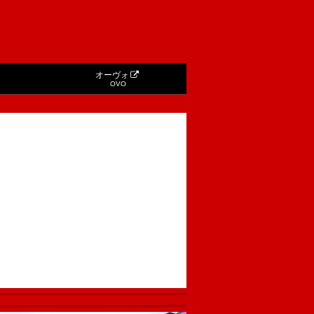
オーヴォ
OVO