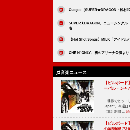
Cuegee（SUPER★DRAGON・松村和哉）
SUPER★DRAGON、ニューシングル『Ca
表
【Hot Shot Songs】M!LK「ア
ONE N' ONLY、初のアリーナ公演より
音楽ニュース
【ビルボード】TE
ーバル・ジャ
世界でヒットしている
Japan”。今週はT
（集計期間 …
続
【ビルボード】TE
の国/地域で3