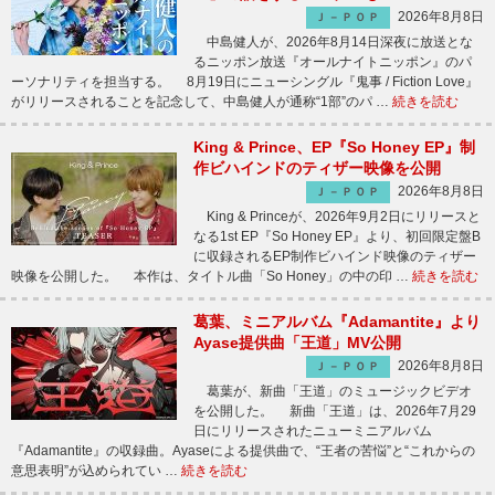
2026年8月8日
Ｊ－ＰＯＰ
中島健人が、2026年8月14日深夜に放送とな
るニッポン放送『オールナイトニッポン』のパ
ーソナリティを担当する。 8月19日にニューシングル『鬼事 / Fiction Love』
がリリースされることを記念して、中島健人が通称“1部”のパ …
続きを読む
King & Prince、EP『So Honey EP』制
作ビハインドのティザー映像を公開
2026年8月8日
Ｊ－ＰＯＰ
King & Princeが、2026年9月2日にリリースと
なる1st EP『So Honey EP』より、初回限定盤B
に収録されるEP制作ビハインド映像のティザー
映像を公開した。 本作は、タイトル曲「So Honey」の中の印 …
続きを読む
葛葉、ミニアルバム『Adamantite』より
Ayase提供曲「王道」MV公開
2026年8月8日
Ｊ－ＰＯＰ
葛葉が、新曲「王道」のミュージックビデオ
を公開した。 新曲「王道」は、2026年7月29
日にリリースされたニューミニアルバム
『Adamantite』の収録曲。Ayaseによる提供曲で、“王者の苦悩”と“これからの
意思表明”が込められてい …
続きを読む