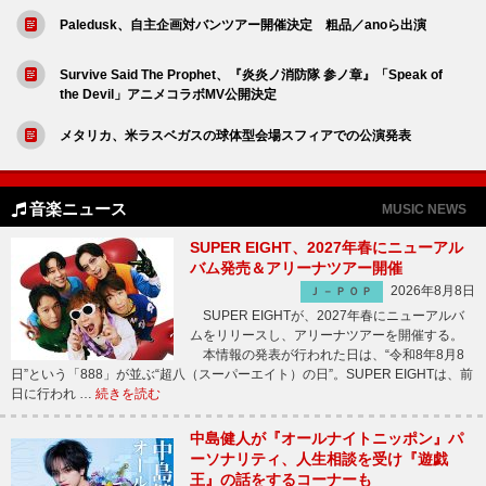
Paledusk、自主企画対バンツアー開催決定 粗品／anoら出演
Survive Said The Prophet、『炎炎ノ消防隊 参ノ章』「Speak of
the Devil」アニメコラボMV公開決定
メタリカ、米ラスベガスの球体型会場スフィアでの公演発表
音楽ニュース
MUSIC NEWS
SUPER EIGHT、2027年春にニューアル
バム発売＆アリーナツアー開催
2026年8月8日
Ｊ－ＰＯＰ
SUPER EIGHTが、2027年春にニューアルバ
ムをリリースし、アリーナツアーを開催する。
本情報の発表が行われた日は、“令和8年8月8
日”という「888」が並ぶ“超八（スーパーエイト）の日”。SUPER EIGHTは、前
日に行われ …
続きを読む
中島健人が『オールナイトニッポン』パ
ーソナリティ、人生相談を受け『遊戯
王』の話をするコーナーも