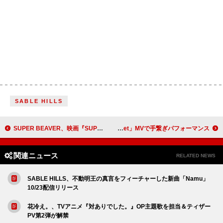
SABLE HILLS
SUPER BEAVER、映画『SUPER BEAVER LIVE & DOCUMENTARY -現在地-』初日舞台挨拶＆全国ライブビューイング開催決定
IS:SUE、個性が重なり合う「Quartet」MVで手繋ぎパフォーマンス
関連ニュース
RELATED NEWS
SABLE HILLS、不動明王の真言をフィーチャーした新曲「Namu」
10/23配信リリース
花冷え。、TVアニメ『対ありでした。』OP主題歌を担当＆ティザー
PV第2弾が解禁