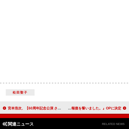
松田聖子
宮本浩次、【60周年記念公演 さあ、ドーンと行くぜ！】開催決定
小倉 唯、新曲「Q.E.D.」がTVアニメ『ブチ切れ令嬢は報復を誓いました。』OPに決定
関連ニュース
RELATED NEWS