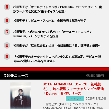
松田聖子が『オールナイトニッポンPremium』パーソナリティ、翻
訳ツールで七変化の“聖子ボイス”お届け
松田聖子トリビュートアルバム、全国発売＆配信が決定
松田聖子、“感謝の気持ちを込めて”『オールナイトニッポン
Premium』パーソナリティを担当
松田聖子が『紅白歌合戦』出場、番組最後に「青い珊瑚礁」披露へ
『松田聖子のオールナイトニッポンGOLD』放送決定、デビュー45
周年の感謝＆2025年を振り返る
音楽ニュース
MUSIC NEWS
SOTA HANAMURA（Da-iCE・花村想
太）、鈴木愛理フィーチャリングの新曲
「Dejavu」配信リリース
2026年8月10日
Ｊ－ＰＯＰ
花村想太（Da-iCE）のソロプロジェクト・
SOTA HANAMURAが、2026年8月18日に新曲