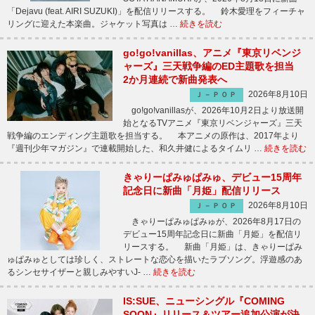
「Dejavu (feat. AIRI SUZUKI)」を配信リリースする。 鈴木愛理をフィーチャ
リングに迎えた本楽曲。ジャケット写真は …
続きを読む
go!go!vanillas、アニメ『東京リベンジ
ャーズ』三天戦争編のED主題歌を担当
2か月連続で新曲発表へ
2026年8月10日
Ｊ－ＰＯＰ
go!go!vanillasが、2026年10月2日より放送開
始となるTVアニメ『東京リベンジャーズ』三天
戦争編のエンディング主題歌を担当する。 本アニメの原作は、2017年より
『週刊少年マガジン』で連載開始した、和久井健によるタイムリ …
続きを読む
きゃりーぱみゅぱみゅ、デビュー15周年
記念日に新曲「月姫」配信リリース
2026年8月10日
Ｊ－ＰＯＰ
きゃりーぱみゅぱみゅが、2026年8月17日の
デビュー15周年記念日に新曲「月姫」を配信リ
リースする。 新曲「月姫」は、きゃりーぱみ
ゅぱみゅとしては珍しく、ストレートな恋心を描いたラブソング。浮遊感のあ
るシンセサイザーと親しみやすいJ- …
続きを読む
IS:SUE、ニューシングル『COMING
SOON』リリース＆ツアー追加公演が決