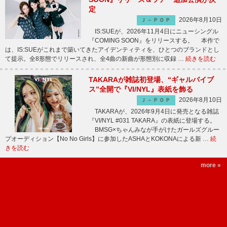
定
2026年8月10日
Ｊ－ＰＯＰ
IS:SUEが、2026年11月4日にニューシングル
『COMING SOON』をリリースする。 本作で
は、IS:SUEがこれまで築いてきたアイデンティティを、ひとつのブランドとし
て提示。全8形態でリリースされ、全4曲の新曲が形態別に収録 …
続きを読む
TAKARAが雑誌初登場、“ギャルバイブ
ス”全開で『VI/NYL』表紙を飾る
2026年8月10日
Ｊ－ＰＯＰ
TAKARAが、2026年9月4日に発売となる雑誌
『VI/NYL #031 TAKARA』の表紙に登場する。
BMSG×ちゃんみなが手がけたガールズグルー
プオーディション【No No Girls】に参加したASHAとKOKONAによる新 …
続
きを読む
more »