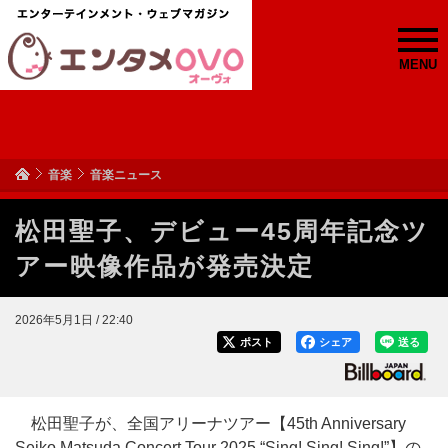
MENU
音楽
音楽ニュース
松田聖子、デビュー45周年記念ツ
アー映像作品が発売決定
2026年5月1日 / 22:40
ポスト
シェア
送る
松田聖子が、全国アリーナツアー【45th Anniversary
Seiko Matsuda Concert Tour 2025 “Sing! Sing! Sing!”】の