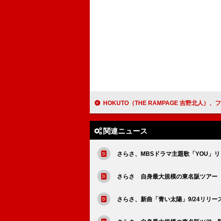
HOKUTO（THE RAMPAGE 吉野北人）、フリーライブをダイバーシティ
関連ニュース
さらさ、MBSドラマ主題歌「YOU」
さらさ 自身最大規模の東名阪ツアー【Thinki
さらさ、新曲「青い太陽」9/24リリー