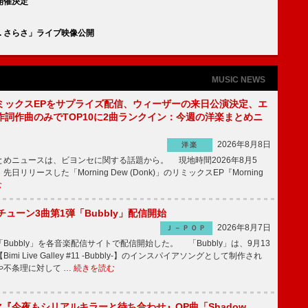
開催決定
at. さらさ」ライブ映像公開
MUSIC NEWS
ミックスEPをサプライズ配信、ウィーザーの来日公演決定、エ
作詞作曲のみでTOP10に2曲ランクイン：今週の洋楽まとめニ
2026年8月8日
洋楽
めニュースは、ビヨンセに関する話題から。 現地時間2026年8月5
日リリースした「Morning Dew (Donk)」のリミックスEP『Morning
む
ーチューン3曲第1弾「Bubbly」配信開始
2026年8月7日
Ｊ－ＰＯＰ
Bubbly」を各音楽配信サイトで配信開始した。 「Bubbly」は、9月13
mi Live Galley #11 -Bubbly-】のインスパイアソングとして制作され
や不条理に対して …
続きを読む
ラマ『今夜もシリアルキラーと待ち合わせ』OP曲「Shadow