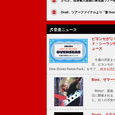
さらさ、自身最大規模の東名阪ツアー
Ovall、ツアーファイナルより「影 fe
音楽ニュース
ビヨンセがリ
ド・シーラン
ュース
今週の洋楽まと
日、ビヨンセが、先
Dew (Donk) Remix Pack』をサプ …
続きを読
Bimi、サマ
Bimiが、新曲「
日に開催される【Bi
た。日々の不安
Soala、ド