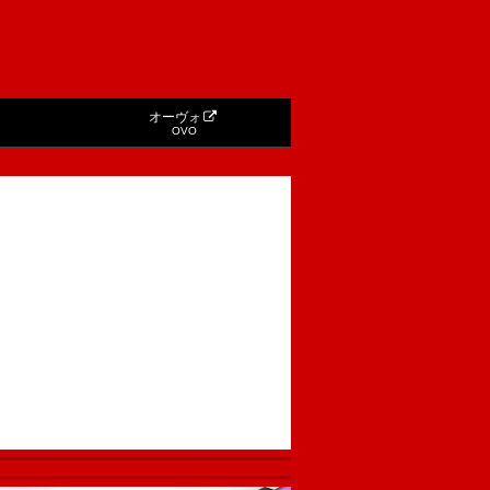
オーヴォ
OVO