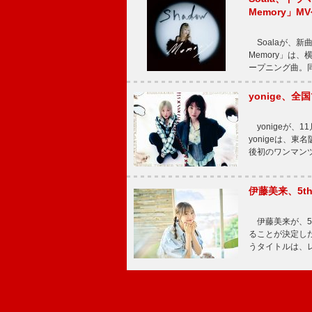
Memory」M
Soalaが、新曲
Memory」は
ープニング曲。同
yonige、全国
yonigeが、11
yonigeは、東名
後初のワンマン
伊藤美来、5t
伊藤美来が、5t
ることが決定した
うタイトルは、レ