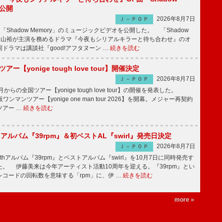
V公開
2026年8月7日
Ｊ－ＰＯＰ
「Shadow Memory」のミュージックビデオを公開した。 「Shadow
、横山裕が主演を務めるドラマ『今夜もシリアルキラーと待ち合わせ』のオ
ドラマは講談社『good!アフタヌーン …
続きを読む
ツアー【yonige tough love tour】開催決定
2026年8月7日
Ｊ－ＰＯＰ
月からの全国ツアー【yonige tough love tour】の開催を発表した。
阪ワンマンツアー【yonige one man tour 2026】を開幕。メジャー再契約
ツアー …
続きを読む
hアルバム『39rpm』＆初ベストAL『swirl』発売日決定
2026年8月7日
Ｊ－ＰＯＰ
hアルバム『39rpm』とベストアルバム『swirl』を10月7日に同時発売す
。 伊藤美来は今年アーティスト活動10周年を迎える。『39rpm』とい
コードの回転数を意味する「rpm」に、伊 …
続きを読む
more »