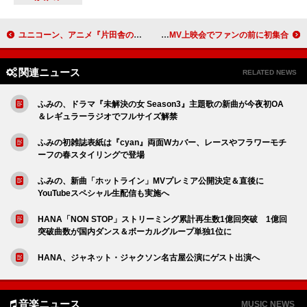
ユニコーン、アニメ『片田舎のおっさん、剣聖になるII』OP主題歌を担当
JO1＆INIのユニット・JI BLUE、サッカー日本代表テーマソング「景色」MV上映会でファンの前に初集合
関連ニュース
RELATED NEWS
ふみの、ドラマ『未解決の女 Season3』主題歌の新曲が今夜初OA
＆レギュラーラジオでフルサイズ解禁
ふみの初雑誌表紙は『cyan』両面Wカバー、レースやフラワーモチ
ーフの春スタイリングで登場
ふみの、新曲「ホットライン」MVプレミア公開決定＆直後に
YouTubeスペシャル生配信も実施へ
HANA「NON STOP」ストリーミング累計再生数1億回突破 1億回
突破曲数が国内ダンス＆ボーカルグループ単独1位に
HANA、ジャネット・ジャクソン名古屋公演にゲスト出演へ
音楽ニュース
MUSIC NEWS