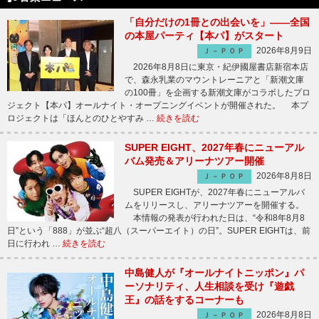
「自分だけの1冊との出会いを」――全国
の本屋パーティ【本パ】がスタート
2026年8月9日
Ｊ－ＰＯＰ
2026年8月8日に東京・紀伊國屋書店新宿本店
で、森永乳業のマウントレーニアと「新潮文庫
の100冊」を企画する新潮文庫がコラボしたプロ
ジェクト【本パ】オールナイト・オープニングイベントが開催された。 本プ
ロジェクトは「ほんとのひとやすみ …
続きを読む
SUPER EIGHT、2027年春にニューアル
バム発売＆アリーナツアー開催
2026年8月8日
Ｊ－ＰＯＰ
SUPER EIGHTが、2027年春にニューアルバ
ムをリリースし、アリーナツアーを開催する。
本情報の発表が行われた日は、“令和8年8月8
日”という「888」が並ぶ“超八（スーパーエイト）の日”。SUPER EIGHTは、前
日に行われ …
続きを読む
中島健人が『オールナイトニッポン』パ
ーソナリティ、人生相談を受け『遊戯
王』の話をするコーナーも
2026年8月8日
Ｊ－ＰＯＰ