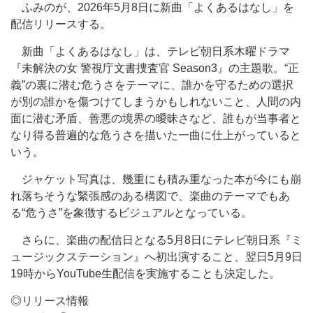
ふみのが、2026年5月8日に新曲「よくあるはなし」を
配信リリースする。
新曲「よくあるはなし」は、テレビ朝日系木曜ドラマ
『未解決の女 警視庁文書捜査官 Season3』の主題歌。“正
義”の裏に潜む危うさをテーマに、誰かを守るための選択
が別の誰かを傷つけてしまうかもしれないこと、人間の内
面に潜む矛盾、善悪の境界の曖昧さなど、誰もが当事者と
なり得る普遍的な危うさを描いた一曲に仕上がっていると
いう。
ジャケット写真は、幾重にも積み重なった本が今にも崩
れ落ちそうな緊張感のある構図で、楽曲のテーマでもあ
る“危うさ”を象徴するビジュアルとなっている。
さらに、楽曲の配信日となる5月8日にテレビ朝日系『ミ
ュージックステーション』へ初出演すること、翌日5月9日
19時からYouTube生配信を実施することも決定した。
◎リリース情報