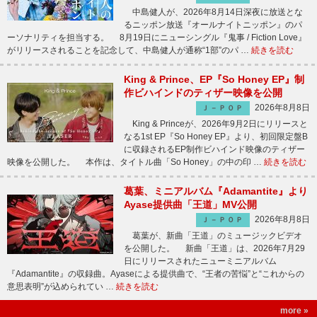
中島健人が、2026年8月14日深夜に放送とな
るニッポン放送『オールナイトニッポン』のパ
ーソナリティを担当する。 8月19日にニューシングル『鬼事 / Fiction Love』
がリリースされることを記念して、中島健人が通称“1部”のパ …
続きを読む
King & Prince、EP『So Honey EP』制
作ビハインドのティザー映像を公開
2026年8月8日
Ｊ－ＰＯＰ
King & Princeが、2026年9月2日にリリースと
なる1st EP『So Honey EP』より、初回限定盤B
に収録されるEP制作ビハインド映像のティザー
映像を公開した。 本作は、タイトル曲「So Honey」の中の印 …
続きを読む
葛葉、ミニアルバム『Adamantite』より
Ayase提供曲「王道」MV公開
2026年8月8日
Ｊ－ＰＯＰ
葛葉が、新曲「王道」のミュージックビデオ
を公開した。 新曲「王道」は、2026年7月29
日にリリースされたニューミニアルバム
『Adamantite』の収録曲。Ayaseによる提供曲で、“王者の苦悩”と“これからの
意思表明”が込められてい …
続きを読む
more »