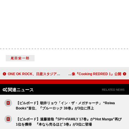
尾田栄一郎
ONE OK ROCK、日産スタジアム公演映画より「Party’s Over」映像公開＆ライブEP配信開始
CORTIS、新曲「REDRED」制作記映像『Cooking REDRED 1』公開
関連ニュース
RELATED NEWS
【ビルボード】朝井リョウ「イン・ザ・メガチャーチ」 “Reiwa
Books”首位、『ブルーロック 38巻』が3位に浮上
【ビルボード】遠藤達哉『SPY×FAMILY 17巻』が“Hot Manga”再び
1位を獲得 『本なら売るほど 3巻』が3位に登場