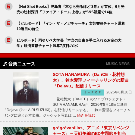
【Hot Shot Books】児島青『本なら売るほど 3巻』が首位、6月発
売の辻村深月『ファイア・ドーム 上巻』がSNS話題で14位
【ビルボード】『イン・ザ・メガチャーチ』文芸書籍チャート通算
10週目の首位
ビルボード】両＠リベ大学長『本当の自由を手に入れるお金の大
学』経済書籍チャート通算7度目の1位
音楽ニュース
MUSIC NEWS
SOTA HANAMURA（Da-iCE・花村想
太）、鈴木愛理フィーチャリングの新曲
「Dejavu」配信リリース
2026年8月10日
Ｊ－ＰＯＰ
花村想太（Da-iCE）のソロプロジェクト・
SOTA HANAMURAが、2026年8月18日に新曲
「Dejavu (feat. AIRI SUZUKI)」を配信リリースする。 鈴木愛理をフィーチャ
リングに迎えた本楽曲。ジャケット写真は …
続きを読む
go!go!vanillas、アニメ『東京リベンジ
ャーズ』三天戦争編のED主題歌を担当