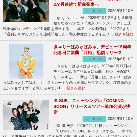
2か月連続で新曲発表へ
2026年8月10日
Ｊ－ＰＯＰ
go!go!vanillasが、2026年10月2日より放送開
始となるTVアニメ『東京リベンジャーズ』三天
戦争編のエンディング主題歌を担当する。 本アニメの原作は、2017年より
『週刊少年マガジン』で連載開始した、和久井健によるタイムリ …
続きを読む
きゃりーぱみゅぱみゅ、デビュー15周年
記念日に新曲「月姫」配信リリース
2026年8月10日
Ｊ－ＰＯＰ
きゃりーぱみゅぱみゅが、2026年8月17日の
デビュー15周年記念日に新曲「月姫」を配信リ
リースする。 新曲「月姫」は、きゃりーぱみ
ゅぱみゅとしては珍しく、ストレートな恋心を描いたラブソング。浮遊感のあ
るシンセサイザーと親しみやすいJ- …
続きを読む
IS:SUE、ニューシングル『COMING
SOON』リリース＆ツアー追加公演が決
定
2026年8月10日
Ｊ－ＰＯＰ
IS:SUEが、2026年11月4日にニューシングル
『COMING SOON』をリリースする。 本作で
は、IS:SUEがこれまで築いてきたアイデンティティを、ひとつのブランドとし