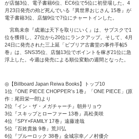
が店舗3位、電子書籍6位、EC6位で5位に初登場した。4
月23日発売の殆ど死んでいる『異世界おじさん 15巻』が
電子書籍3位、店舗9位で7位にチャートインした。
宮島未奈『成瀬は天下を取りにいく』は、サブスクで1
位を獲得し、27位から20位にランクアップ。そして、4月
24日に発売された三上延「ビブリア古書堂の事件手帖5
巻』は、SNS35位、店舗13位でポイントを稼ぎ21位に急
浮上した。今週は発売による順位変動の週間となった。
◎【Billboard Japan Reiwa Books】トップ10
1位『ONE PIECE CHOPPER’s 1巻』「ONE PIECE」(原
作：尾田栄一郎)より
2位『イン・ザ・メガチャーチ』朝井リョウ
3位『スキップとローファー 13巻』高松美咲
4位『SPY×FAMILY 17巻』遠藤達哉
5位『百姓貴族 9巻』荒川弘
6位『ブルーロック 38巻』金城宗幸／ノ村優介