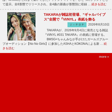
て提示。全8形態でリリースされ、全4曲の新曲が形態別に収録 …
続きを読む
TAKARAが雑誌初登場、“ギャルバイブ
ス”全開で『VI/NYL』表紙を飾る
2026年8月10日
Ｊ－ＰＯＰ
TAKARAが、2026年9月4日に発売となる雑誌
『VI/NYL #031 TAKARA』の表紙に登場する。
BMSG×ちゃんみなが手がけたガールズグルー
プオーディション【No No Girls】に参加したASHAとKOKONAによる新 …
続
きを読む
more »