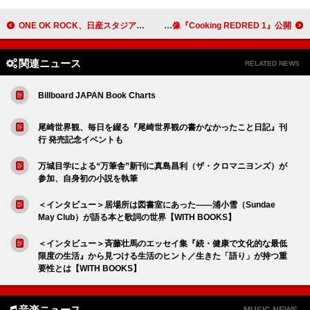
ONE OK ROCK、日産スタジアム公演映画より「Party’s Over」映像公開＆ライブEP配信開始
CORTIS、新曲「REDRED」制作記映像『Cooking REDRED 1』公開
関連ニュース
RELATED NEWS
Billboard JAPAN Book Charts
尾崎世界観、毎日を綴る『尾崎世界観の書かなかったこと日記』刊
行 発売記念イベントも
万城目学による“万筆舎”新刊に真島昌利（ザ・クロマニヨンズ）が
参加、自身初の小説を執筆
＜インタビュー＞居場所は図書室にあった――浦小雪（Sundae
May Club）が語る本と歌詞の世界【WITH BOOKS】
＜インタビュー＞斉藤壮馬のエッセイ集『続・健康で文化的な最低
限度の生活』から見つける生活のヒント／生きた「語り」が持つ重
要性とは【WITH BOOKS】
音楽ニュース
MUSIC NEWS