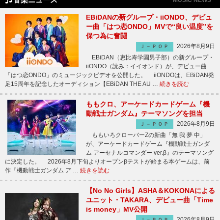
EBiDANの新グループ・iiONDO、デビュ
ー曲「はつ恋ONDO」MVで“良い温度”を
保つ為に奮闘
2026年8月9日
Ｊ－ＰＯＰ
EBiDAN（恵比寿学園男子部）の新グループ・
iiONDO（読み：イイオンド）が、デビュー曲
「はつ恋ONDO」のミュージックビデオを公開した。 iiONDOは、EBiDAN発
足15周年を記念したオーディション【EBiDAN THE AU …
続きを読む
ももクロ、アーケードカードゲーム『機
動戦士ガンダム』テーマソングを担当
2026年8月9日
Ｊ－ＰＯＰ
ももいろクローバーZの新曲「無 我 夢 中」
が、アーケードカードゲーム『機動戦士ガンダ
ム アーセナルコマンダー ver.β』のテーマソング
に決定した。 2026年8月下旬よりオープンβテストが始まる本ゲームは、前
作『機動戦士ガンダム ア …
続きを読む
【No No Girls】ASHA＆KOKONAによる
ユニット・TAKARA、デビュー曲「Time
is money」MV公開
2026年8月9日
Ｊ－ＰＯＰ