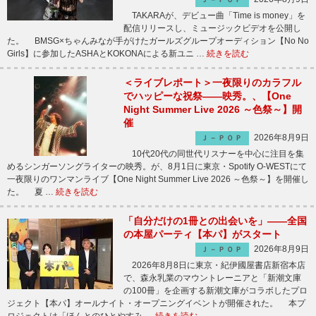
TAKARAが、デビュー曲「Time is money」を
配信リリースし、ミュージックビデオを公開し
た。 BMSG×ちゃんみなが手がけたガールズグループオーディション【No No
Girls】に参加したASHAとKOKONAによる新ユニ …
続きを読む
＜ライブレポート＞一夜限りのカラフル
でハッピーな祝祭――映秀。、【One
Night Summer Live 2026 ～色祭～】開
催
2026年8月9日
Ｊ－ＰＯＰ
10代20代の同世代リスナーを中心に注目を集
めるシンガーソングライターの映秀。が、8月1日に東京・Spotify O-WESTにて
一夜限りのワンマンライブ【One Night Summer Live 2026 ～色祭～】を開催し
た。 夏 …
続きを読む
「自分だけの1冊との出会いを」――全国
の本屋パーティ【本パ】がスタート
2026年8月9日
Ｊ－ＰＯＰ
2026年8月8日に東京・紀伊國屋書店新宿本店
で、森永乳業のマウントレーニアと「新潮文庫
の100冊」を企画する新潮文庫がコラボしたプロ
ジェクト【本パ】オールナイト・オープニングイベントが開催された。 本プ