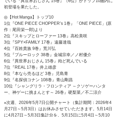
でいる『異世界おじさん 15巻』（6位）がトップ10圏内に
初登場を果たした。
◎【Hot Manga】トップ10
1位『ONE PIECE CHOPPER’s 1巻』「ONE PIECE」(原
作：尾田栄一郎)より
2位『スキップとローファー 13巻』高松美咲
3位『SPY×FAMILY 17巻』遠藤達哉
4位『百姓貴族 9巻』荒川弘
5位『ブルーロック 38巻』金城宗幸／ノ村優介
6位『異世界おじさん 15巻』殆ど死んでいる
7位『REAL 17巻』井上雄彦
8位『本なら売るほど 3巻』児島青
9位『名探偵コナン 108巻』青山剛昌
10位『シャングリラ・フロンティア ～クソゲーハンタ
ー、神ゲーに挑まんとす～ 26巻』硬梨菜／不二涼介
※次週、2026年5月7日公開チャート（集計期間：2026年4
月27日～5月3日）はお休みさせていただきます。5月14日
に4月27日～5月3日集計分を、5月15日に5月4日～5月10