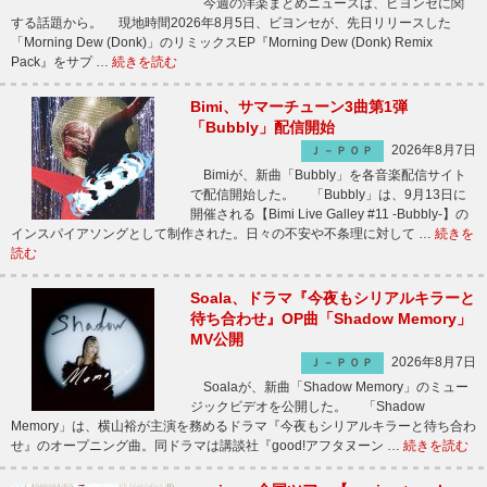
今週の洋楽まとめニュースは、ビヨンセに関
する話題から。 現地時間2026年8月5日、ビヨンセが、先日リリースした
「Morning Dew (Donk)」のリミックスEP『Morning Dew (Donk) Remix
Pack』をサプ …
続きを読む
Bimi、サマーチューン3曲第1弾
「Bubbly」配信開始
2026年8月7日
Ｊ－ＰＯＰ
Bimiが、新曲「Bubbly」を各音楽配信サイト
で配信開始した。 「Bubbly」は、9月13日に
開催される【Bimi Live Galley #11 -Bubbly-】の
インスパイアソングとして制作された。日々の不安や不条理に対して …
続きを
読む
Soala、ドラマ『今夜もシリアルキラーと
待ち合わせ』OP曲「Shadow Memory」
MV公開
2026年8月7日
Ｊ－ＰＯＰ
Soalaが、新曲「Shadow Memory」のミュー
ジックビデオを公開した。 「Shadow
Memory」は、横山裕が主演を務めるドラマ『今夜もシリアルキラーと待ち合わ
せ』のオープニング曲。同ドラマは講談社『good!アフタヌーン …
続きを読む