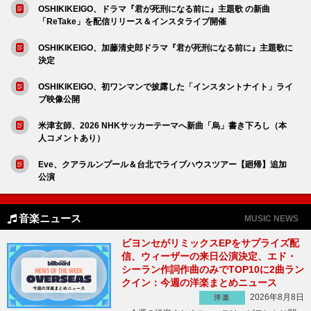
OSHIKIKEIGO、ドラマ『君が死刑になる前に』主題歌 の新曲
「ReTake」を配信リリース＆インスタライブ開催
OSHIKIKEIGO、加藤清史郎ドラマ『君が死刑になる前に』主題歌に
決定
OSHIKIKEIGO、初ワンマンで披露した「インスタントナイト」ライ
ブ映像公開
米津玄師、2026 NHKサッカーテーマへ新曲「烏」書き下ろし（本
人コメントあり）
Eve、クアラルンプール＆台北でライブハウスツアー【廻帰】追加
公演
音楽ニュース
MUSIC NEWS
ビヨンセがリミックスEPをサプライズ配
信、ウィーザーの来日公演決定、エド・
シーラン作詞作曲のみでTOP10に2曲ラン
クイン：今週の洋楽まとめニュース
2026年8月8日
洋楽