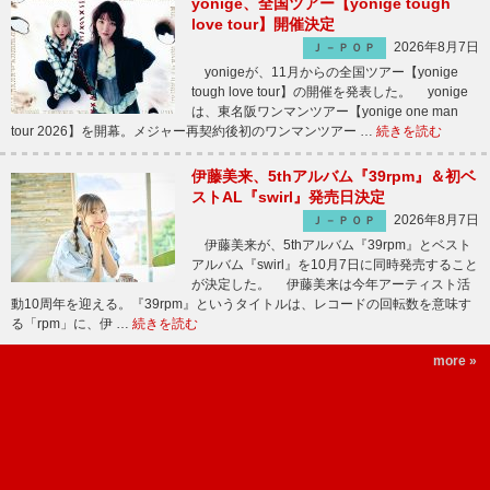
yonige、全国ツアー【yonige tough
love tour】開催決定
2026年8月7日
Ｊ－ＰＯＰ
yonigeが、11月からの全国ツアー【yonige
tough love tour】の開催を発表した。 yonige
は、東名阪ワンマンツアー【yonige one man
tour 2026】を開幕。メジャー再契約後初のワンマンツアー …
続きを読む
伊藤美来、5thアルバム『39rpm』＆初ベ
ストAL『swirl』発売日決定
2026年8月7日
Ｊ－ＰＯＰ
伊藤美来が、5thアルバム『39rpm』とベスト
アルバム『swirl』を10月7日に同時発売すること
が決定した。 伊藤美来は今年アーティスト活
動10周年を迎える。『39rpm』というタイトルは、レコードの回転数を意味す
る「rpm」に、伊 …
続きを読む
more »