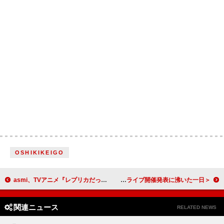
OSHIKIKEIGO
asmi、TVアニメ『レプリカだって、恋をする。』EDテーマ「あわ」6/10シングルリリース
＜ライブレポート＞「歌うことは私の天職」と45周年を迎えた涼風真世 贅沢な宝塚メドレーや心揺さぶるミュージカル曲で満たし、秋の大阪記念ライブ開催発表に沸いた一日
関連ニュース
RELATED NEWS