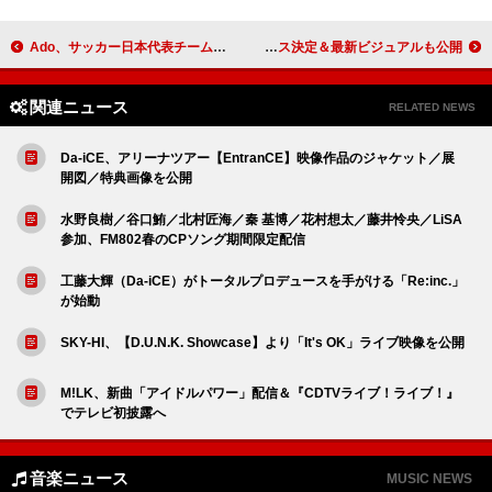
Ado、サッカー日本代表チームが優勝に向かうストーリーを「綺羅」MVで描く
NiziU、初ベストAL『Portfolio』7月リリース決定＆最新ビジュアルも公開
関連ニュース
RELATED NEWS
Da-iCE、アリーナツアー【EntranCE】映像作品のジャケット／展
開図／特典画像を公開
水野良樹／谷口鮪／北村匠海／秦 基博／花村想太／藤井怜央／LiSA
参加、FM802春のCPソング期間限定配信
工藤大輝（Da-iCE）がトータルプロデュースを手がける「Re:inc.」
が始動
SKY-HI、【D.U.N.K. Showcase】より「It's OK」ライブ映像を公開
M!LK、新曲「アイドルパワー」配信＆『CDTVライブ！ライブ！』
でテレビ初披露へ
音楽ニュース
MUSIC NEWS