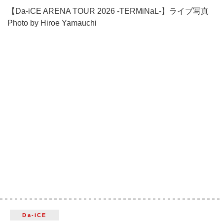
【Da-iCE ARENA TOUR 2026 -TERMiNaL-】ライブ写真
Photo by Hiroe Yamauchi
Da-iCE