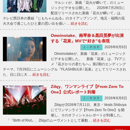
マルシィが、新曲「花火が瞬いて」のミュー
ジックビデオを公開した。 2026年7月29日に
配信リリースされた新曲「花火が瞬いて」は、
テレビ西日本の番組『じもちゃんねる』のタイアップソング。地元・福岡の花
火大会で過ごしたひと夏の思い出を描い …
続きを読む
Omoinotake、南琴奈＆黒田昊夢が出演
する「花束」MVで“好き”を表現
2026年8月6日
Ｊ－ＰＯＰ
Omoinotakeが、新曲「花束」のミュージック
ビデオを公開した。 新曲「花束」は、TVアニ
メ『花ざかりの君たちへ』第2期のエンディング
テーマ。7月29日にニューシングル『FLASHBULB / 花束』としてリリースされ
た、日に日に大 …
続きを読む
Zilqy、ワンマンライブ【From Zero To
One】公式レポート到着
2026年8月6日
Ｊ－ＰＯＰ
Zilqyが2026年7月11日、東京・Veats Shibuya
にてワンマンライブ【From Zero To One】を開
催し、そのオフィシャルレポートが到着した。
「『Birth of Riot』、Zilqyのムーヴメントとして暴動 …
続きを読む