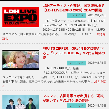
LDHアーティストが集結、国立競技場で
【LDH LIVE-EXPO 2026】2DAYS開催
2026年8月6日
Ｊ－ＰＯＰ
LDH所属アーティストが集結する【LDH LIVE-
EXPO 2026 -PERFECT YEAR BEST-】が、
2026年11月28日・29日の2日間、東京・MUFG
スタジアム（国立競技場）にて開催される。 本公演は、「LDH PE …
続きを
読む
FRUITS ZIPPER、GRe4N BOYZ書き下
ろし「1,2,3,FOOOOUR」MVに自然体の
姿
2026年8月6日
Ｊ－ＰＯＰ
FRUITS ZIPPERが、新曲
「1,2,3,FOOOOUR」を配信リリースし、ミュー
ジックビデオを公開した。 新曲「1,2,3,FOOOOUR」は、GRe4N BOYZによ
る書き下ろし楽曲。電車の中でそれぞれの未来へ向かう人々の姿を …
続きを読
む
マルシィ、古園井寧々が出演する「花火
が瞬いて」MVはひと夏の物語
2026年8月6日
Ｊ－ＰＯＰ