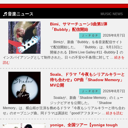
音楽ニュース
MUSIC NEWS
Bimi、サマーチューン3曲第1弾
「Bubbly」配信開始
2026年8月7日
Ｊ－ＰＯＰ
Bimiが、新曲「Bubbly」を各音楽配信サイト
で配信開始した。 「Bubbly」は、9月13日に
開催される【Bimi Live Galley #11 -Bubbly-】の
インスパイアソングとして制作された。日々の不安や不条理に対して …
続きを
読む
Soala、ドラマ『今夜もシリアルキラーと
待ち合わせ』OP曲「Shadow Memory」
MV公開
2026年8月7日
Ｊ－ＰＯＰ
Soalaが、新曲「Shadow Memory」のミュー
ジックビデオを公開した。 「Shadow
Memory」は、横山裕が主演を務めるドラマ『今夜もシリアルキラーと待ち合わ
せ』のオープニング曲。同ドラマは講談社『good!アフタヌーン …
続きを読む
yonige、全国ツアー【yonige tough