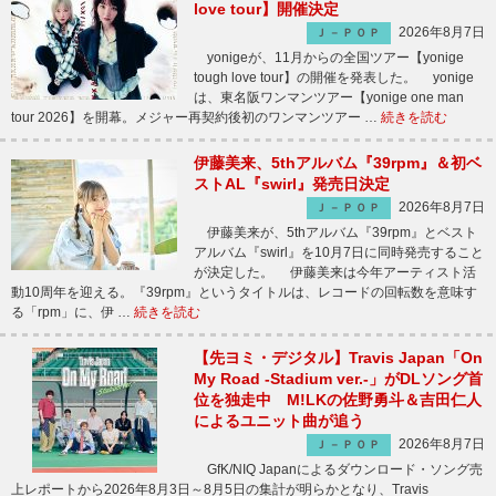
love tour】開催決定
2026年8月7日
Ｊ－ＰＯＰ
yonigeが、11月からの全国ツアー【yonige
tough love tour】の開催を発表した。 yonige
は、東名阪ワンマンツアー【yonige one man
tour 2026】を開幕。メジャー再契約後初のワンマンツアー …
続きを読む
伊藤美来、5thアルバム『39rpm』＆初ベ
ストAL『swirl』発売日決定
2026年8月7日
Ｊ－ＰＯＰ
伊藤美来が、5thアルバム『39rpm』とベスト
アルバム『swirl』を10月7日に同時発売すること
が決定した。 伊藤美来は今年アーティスト活
動10周年を迎える。『39rpm』というタイトルは、レコードの回転数を意味す
る「rpm」に、伊 …
続きを読む
【先ヨミ・デジタル】Travis Japan「On
My Road -Stadium ver.-」がDLソング首
位を独走中 M!LKの佐野勇斗＆吉田仁人
によるユニット曲が追う
2026年8月7日
Ｊ－ＰＯＰ
GfK/NIQ Japanによるダウンロード・ソング売
上レポートから2026年8月3日～8月5日の集計が明らかとなり、Travis