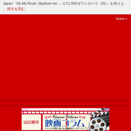
Japan「On My Road -Stadium ver.-」が11,550ダウンロード（DL）を売り上
…
続きを読む
more »