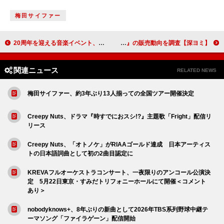
梅田サイファー
20周年を迎える音楽イベント、くるり主催【京都音楽博覧会】10月開催決定
【深ヨミ】Travis Japan『陰ニモ日向ニモ』の販売動向を調査
関連ニュース
RELATED NEWS
梅田サイファー、約3年ぶり13人揃っての全国ツアー開催決定
Creepy Nuts、ドラマ『時すでにおスシ!?』主題歌「Fright」配信リ
リース
Creepy Nuts、「オトノケ」がRIAAゴールド達成 日本アーティス
トの日本語詞曲として初の2曲目認定に
KREVAフルオーケストラコンサート、一夜限りのアンコール公演決
定 5月22日東京・すみだトリフォニーホールにて開催＜コメント
あり＞
nobodyknows+、8年ぶりの新曲として2026年TBS系列野球中継テ
ーマソング「ファイラゲーン」配信開始