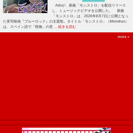
Adoが、新曲「モンストロ」を配信リリース
し、ミュージックビデオを公開した。 新曲
「モンストロ」は、2026年8月7日に公開となっ
た実写映画『ブルーロック』の主題歌。タイトル「モンストロ」（Monstruo）
は、スペイン語で「怪物」の意 …
続きを読む
more »