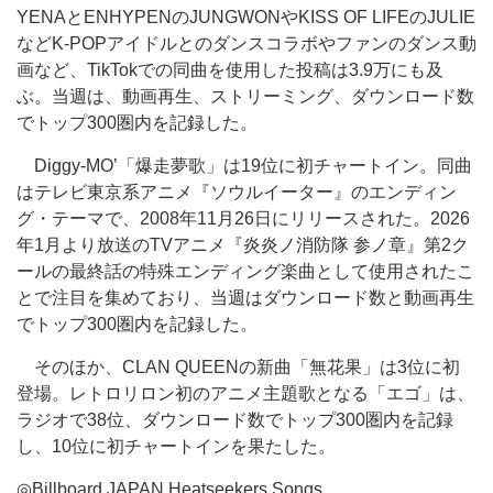
YENAとENHYPENのJUNGWONやKISS OF LIFEのJULIE
などK-POPアイドルとのダンスコラボやファンのダンス動
画など、TikTokでの同曲を使用した投稿は3.9万にも及
ぶ。当週は、動画再生、ストリーミング、ダウンロード数
でトップ300圏内を記録した。
Diggy-MO’「爆走夢歌」は19位に初チャートイン。同曲
はテレビ東京系アニメ『ソウルイーター』のエンディン
グ・テーマで、2008年11月26日にリリースされた。2026
年1月より放送のTVアニメ『炎炎ノ消防隊 参ノ章』第2ク
ールの最終話の特殊エンディング楽曲として使用されたこ
とで注目を集めており、当週はダウンロード数と動画再生
でトップ300圏内を記録した。
そのほか、CLAN QUEENの新曲「無花果」は3位に初
登場。レトロリロン初のアニメ主題歌となる「エゴ」は、
ラジオで38位、ダウンロード数でトップ300圏内を記録
し、10位に初チャートインを果たした。
◎Billboard JAPAN Heatseekers Songs