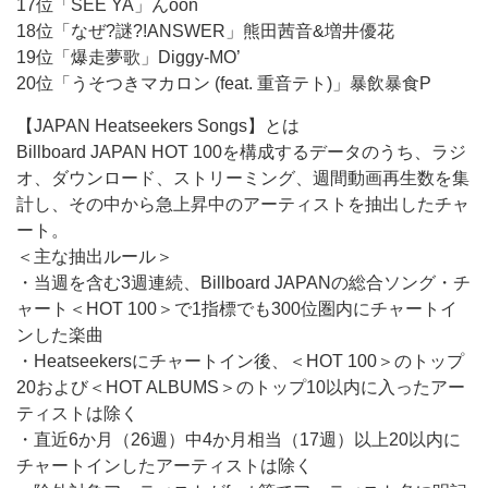
17位「SEE YA」んoon
18位「なぜ?謎?!ANSWER」熊田茜音&増井優花
19位「爆走夢歌」Diggy-MO’
20位「うそつきマカロン (feat. 重音テト)」暴飲暴食P
【JAPAN Heatseekers Songs】とは
Billboard JAPAN HOT 100を構成するデータのうち、ラジ
オ、ダウンロード、ストリーミング、週間動画再生数を集
計し、その中から急上昇中のアーティストを抽出したチャ
ート。
＜主な抽出ルール＞
・当週を含む3週連続、Billboard JAPANの総合ソング・チ
ャート＜HOT 100＞で1指標でも300位圏内にチャートイ
ンした楽曲
・Heatseekersにチャートイン後、＜HOT 100＞のトップ
20および＜HOT ALBUMS＞のトップ10以内に入ったアー
ティストは除く
・直近6か月（26週）中4か月相当（17週）以上20以内に
チャートインしたアーティストは除く