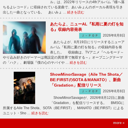
ル」は、2022年リリースの4thアルバム『瞳へ落
ちるよレコード』に収録されている楽曲で、あいみょんのボーカル表現を引き
出した一曲となっている。 あいみょ …
続きを読む
あたらよ、ニューAL『私雨に夏の灯を知
る』収録内容発表
2026年8月8日
Ｊ－ＰＯＰ
あたらよが、8月19日にリリースするニューア
ルバム『私雨に夏の灯を知る』の収録内容を発
表した。 収録曲は、TVアニメ『ヘルモード～
やり込み好きのゲーマーは廃設定の異世界で無双する～』オープニングテーマ
の「ハク」、劇場版『僕の心のヤバイや …
続きを読む
ShowMinorSavage（Aile The Shota／
BE:FIRSTのSOTA＆MANATO）、新曲
「Gradation」配信リリース
2026年8月8日
Ｊ－ＰＯＰ
ShowMinorSavageが、2026年8月12日に新曲
「Gradation」を配信リリースする。 BMSGに
所属するAile The Shota、SOTA（BE:FIRST）、MANATO（BE:FIRST）による
ユニット・Sho …
続きを読む
more »