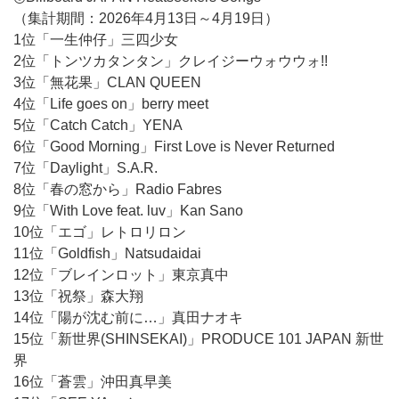
（集計期間：2026年4月13日～4月19日）
1位「一生仲仔」三四少女
2位「トンツカタンタン」クレイジーウォウウォ!!
3位「無花果」CLAN QUEEN
4位「Life goes on」berry meet
5位「Catch Catch」YENA
6位「Good Morning」First Love is Never Returned
7位「Daylight」S.A.R.
8位「春の窓から」Radio Fabres
9位「With Love feat. luv」Kan Sano
10位「エゴ」レトロリロン
11位「Goldfish」Natsudaidai
12位「ブレインロット」東京真中
13位「祝祭」森大翔
14位「陽が沈む前に…」真田ナオキ
15位「新世界(SHINSEKAI)」PRODUCE 101 JAPAN 新世
界
16位「蒼雲」沖田真早美