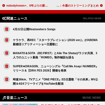
nobodyknows+、8年ぶりの新曲として2026年TBS系列野球中継テーマソング「ファイラゲーン」配信開始
back number「高嶺の花子さん」累計8億回突破：今週のストリーミングまとめ
関連ニュース
RELATED NEWS
4月22日公開Heatseekers Songs
ケラケラ、再REC「スターラブレイション (2026 ver.)」がABEMA
新婚活リアリティーショー主題歌に
MANATO＆SOTA（BE:FIRST）とAile The Shotaがラジオ共演、3
人でのユニット新曲「ROMEO」制作秘話を語る
SUPER★DRAGON、ニューシングル『Call Me Asap / NUMBER』
リリース＆【DRA FES 2026】開催を発表
時速36km、TVアニメ『ONE PIECE』ED主題歌「その未来」MV公
開＆4/24フリーライブをYouTube生配信
音楽ニュース
MUSIC NEWS