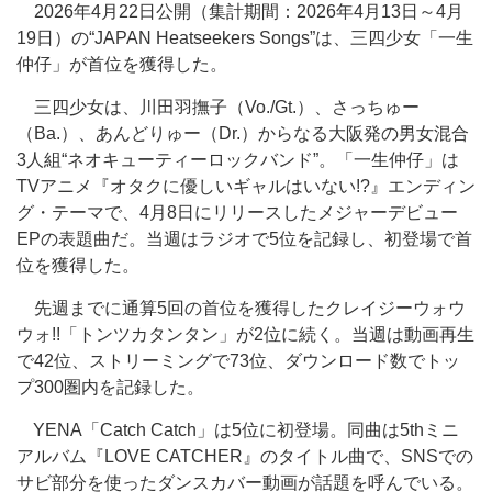
2026年4月22日公開（集計期間：2026年4月13日～4月
19日）の“JAPAN Heatseekers Songs”は、三四少女「一生
仲仔」が首位を獲得した。
三四少女は、川田羽撫子（Vo./Gt.）、さっちゅー
（Ba.）、あんどりゅー（Dr.）からなる大阪発の男女混合
3人組“ネオキューティーロックバンド”。「一生仲仔」は
TVアニメ『オタクに優しいギャルはいない!?』エンディン
グ・テーマで、4月8日にリリースしたメジャーデビュー
EPの表題曲だ。当週はラジオで5位を記録し、初登場で首
位を獲得した。
先週までに通算5回の首位を獲得したクレイジーウォウ
ウォ!!「トンツカタンタン」が2位に続く。当週は動画再生
で42位、ストリーミングで73位、ダウンロード数でトッ
プ300圏内を記録した。
YENA「Catch Catch」は5位に初登場。同曲は5thミニ
アルバム『LOVE CATCHER』のタイトル曲で、SNSでの
サビ部分を使ったダンスカバー動画が話題を呼んでいる。