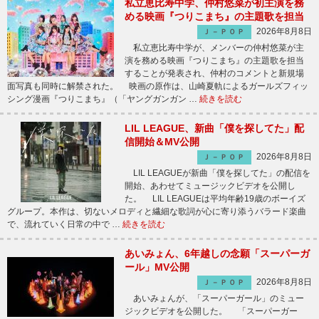
私立恵比寿中学、仲村悠菜が初主演を務
める映画『つりこまち』の主題歌を担当
2026年8月8日
Ｊ－ＰＯＰ
私立恵比寿中学が、メンバーの仲村悠菜が主
演を務める映画『つりこまち』の主題歌を担当
することが発表され、仲村のコメントと新規場
面写真も同時に解禁された。 映画の原作は、山崎夏軌によるガールズフィッ
シング漫画『つりこまち』（「ヤングガンガン …
続きを読む
LIL LEAGUE、新曲「僕を探してた」配
信開始＆MV公開
2026年8月8日
Ｊ－ＰＯＰ
LIL LEAGUEが新曲「僕を探してた」の配信を
開始、あわせてミュージックビデオを公開し
た。 LIL LEAGUEは平均年齢19歳のボーイズ
グループ。本作は、切ないメロディと繊細な歌詞が心に寄り添うバラード楽曲
で、流れていく日常の中で …
続きを読む
あいみょん、6年越しの念願「スーパーガ
ール」MV公開
2026年8月8日
Ｊ－ＰＯＰ
あいみょんが、「スーパーガール」のミュー
ジックビデオを公開した。 「スーパーガー