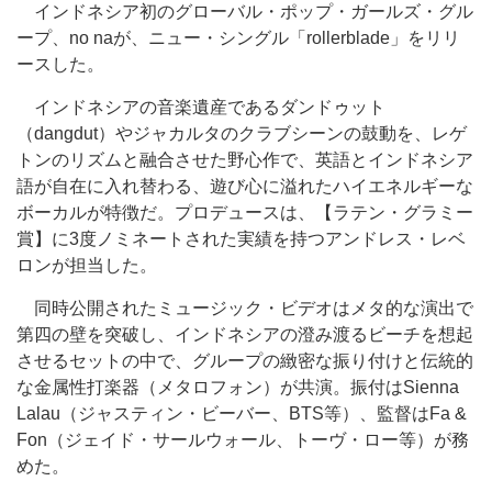
インドネシア初のグローバル・ポップ・ガールズ・グル
ープ、no naが、ニュー・シングル「rollerblade」をリリ
ースした。
インドネシアの音楽遺産であるダンドゥット
（dangdut）やジャカルタのクラブシーンの鼓動を、レゲ
トンのリズムと融合させた野心作で、英語とインドネシア
語が自在に入れ替わる、遊び心に溢れたハイエネルギーな
ボーカルが特徴だ。プロデュースは、【ラテン・グラミー
賞】に3度ノミネートされた実績を持つアンドレス・レベ
ロンが担当した。
同時公開されたミュージック・ビデオはメタ的な演出で
第四の壁を突破し、インドネシアの澄み渡るビーチを想起
させるセットの中で、グループの緻密な振り付けと伝統的
な金属性打楽器（メタロフォン）が共演。振付はSienna
Lalau（ジャスティン・ビーバー、BTS等）、監督はFa &
Fon（ジェイド・サールウォール、トーヴ・ロー等）が務
めた。