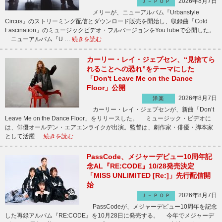
2026年8月7日
Ｊ－ＰＯＰ
メリーが、ニューアルバム『Urbanstyle
Circus』のストリーミング配信とダウンロード販売を開始し、収録曲「Cold
Fascination」のミュージックビデオ・フルバージョンをYouTubeで公開した。
ニューアルバム『U …
続きを読む
カーリー・レイ・ジェプセン、“見捨てら
れることへの恐れ”をテーマにした
「Don't Leave Me on the Dance
Floor」公開
2026年8月7日
洋楽
カーリー・レイ・ジェプセンが、新曲「Don’t
Leave Me on the Dance Floor」をリリースした。 ミュージック・ビデオに
は、俳優オールデン・エアエンライクが出演。監督は、劇作家・俳優・脚本家
として活躍 …
続きを読む
PassCode、メジャーデビュー10周年記
念AL『RE:CODE』10/28発売決定
「MISS UNLIMITED [Re:]」先行配信開
始
2026年8月7日
Ｊ－ＰＯＰ
PassCodeが、メジャーデビュー10周年を記念
した再録アルバム『RE:CODE』を10月28日に発売する。 今年でメジャーデ