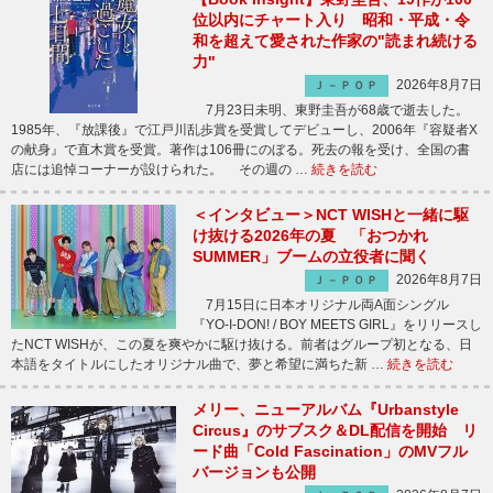
位以内にチャート入り 昭和・平成・令
和を超えて愛された作家の"読まれ続ける
力"
2026年8月7日
Ｊ－ＰＯＰ
7月23日未明、東野圭吾が68歳で逝去した。
1985年、『放課後』で江戸川乱歩賞を受賞してデビューし、2006年『容疑者X
の献身』で直木賞を受賞。著作は106冊にのぼる。死去の報を受け、全国の書
店には追悼コーナーが設けられた。 その週の …
続きを読む
＜インタビュー＞NCT WISHと一緒に駆
け抜ける2026年の夏 「おつかれ
SUMMER」ブームの立役者に聞く
2026年8月7日
Ｊ－ＰＯＰ
7月15日に日本オリジナル両A面シングル
『YO-I-DON! / BOY MEETS GIRL』をリリースし
たNCT WISHが、この夏を爽やかに駆け抜ける。前者はグループ初となる、日
本語をタイトルにしたオリジナル曲で、夢と希望に満ちた新 …
続きを読む
メリー、ニューアルバム『Urbanstyle
Circus』のサブスク＆DL配信を開始 リ
ード曲「Cold Fascination」のMVフル
バージョンも公開