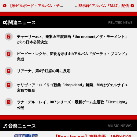
【米ビルボード・アルバム・チャート】エラ・ラングレー自身初の首位、【コーチェラ】効果でジャスティン＆サブリナTOP10返り咲き
M.I.A.、7つの地で描く“現代の黙示録”アルバム『M.I.7』配信
関連ニュース
RELATED NEWS
チャーリーxcx、発案＆主演映画『the moment／ザ・モーメント』
が6/5日本公開決定
ビービー・レクサ、変化を示す4thアルバム『ダーティ・ブロンド』
完成
リアーナ、第4子妊娠の噂に反応
オリヴィア・ロドリゴ新曲「drop dead」解禁、MVはヴェルサイユ
宮殿で撮影
ラナ・デル・レイ、007シリーズ・最新ゲーム主題歌「First Light」
公開
音楽ニュース
MUSIC NEWS
【Book Insight】東野圭吾、19作が100