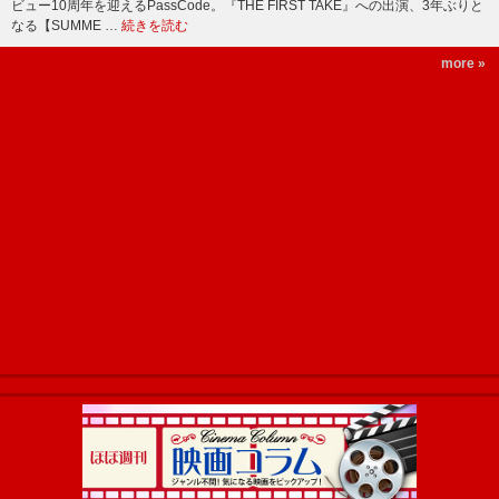
ビュー10周年を迎えるPassCode。『THE FIRST TAKE』への出演、3年ぶりと
なる【SUMME …
続きを読む
more »