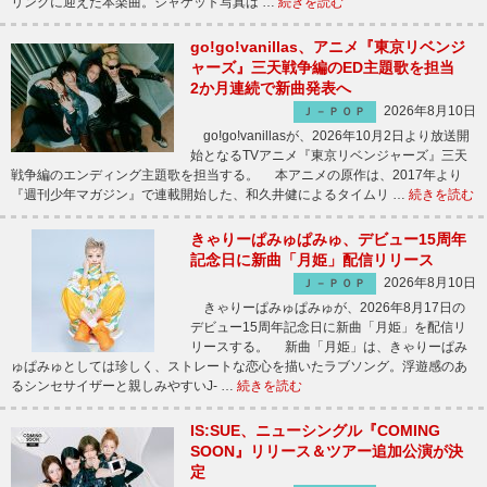
リングに迎えた本楽曲。ジャケット写真は …
続きを読む
go!go!vanillas、アニメ『東京リベンジ
ャーズ』三天戦争編のED主題歌を担当
2か月連続で新曲発表へ
2026年8月10日
Ｊ－ＰＯＰ
go!go!vanillasが、2026年10月2日より放送開
始となるTVアニメ『東京リベンジャーズ』三天
戦争編のエンディング主題歌を担当する。 本アニメの原作は、2017年より
『週刊少年マガジン』で連載開始した、和久井健によるタイムリ …
続きを読む
きゃりーぱみゅぱみゅ、デビュー15周年
記念日に新曲「月姫」配信リリース
2026年8月10日
Ｊ－ＰＯＰ
きゃりーぱみゅぱみゅが、2026年8月17日の
デビュー15周年記念日に新曲「月姫」を配信リ
リースする。 新曲「月姫」は、きゃりーぱみ
ゅぱみゅとしては珍しく、ストレートな恋心を描いたラブソング。浮遊感のあ
るシンセサイザーと親しみやすいJ- …
続きを読む
IS:SUE、ニューシングル『COMING
SOON』リリース＆ツアー追加公演が決
定