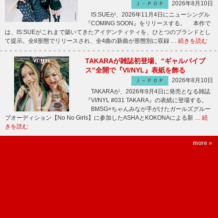
2026年8月10日
Ｊ－ＰＯＰ
IS:SUEが、2026年11月4日にニューシングル
『COMING SOON』をリリースする。 本作で
は、IS:SUEがこれまで築いてきたアイデンティティを、ひとつのブランドとし
て提示。全8形態でリリースされ、全4曲の新曲が形態別に収録 …
続きを読む
TAKARAが雑誌初登場、“ギャルバイブ
ス”全開で『VI/NYL』表紙を飾る
2026年8月10日
Ｊ－ＰＯＰ
TAKARAが、2026年9月4日に発売となる雑誌
『VI/NYL #031 TAKARA』の表紙に登場する。
BMSG×ちゃんみなが手がけたガールズグルー
プオーディション【No No Girls】に参加したASHAとKOKONAによる新 …
続
きを読む
more »