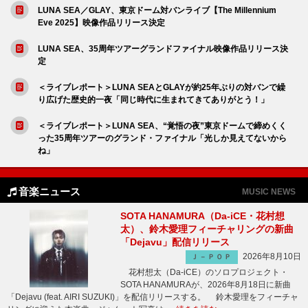
LUNA SEA／GLAY、東京ドーム対バンライブ【The Millennium
Eve 2025】映像作品リリース決定
LUNA SEA、35周年ツアーグランドファイナル映像作品リリース決
定
＜ライブレポート＞LUNA SEAとGLAYが約25年ぶりの対バンで繰
り広げた歴史的一夜「同じ時代に生まれてきてありがとう！」
＜ライブレポート＞LUNA SEA、“覚悟の夜”東京ドームで締めくく
った35周年ツアーのグランド・ファイナル「光しか見えてないから
ね」
音楽ニュース
MUSIC NEWS
SOTA HANAMURA（Da-iCE・花村想
太）、鈴木愛理フィーチャリングの新曲
「Dejavu」配信リリース
2026年8月10日
Ｊ－ＰＯＰ
花村想太（Da-iCE）のソロプロジェクト・
SOTA HANAMURAが、2026年8月18日に新曲
「Dejavu (feat. AIRI SUZUKI)」を配信リリースする。 鈴木愛理をフィーチャ