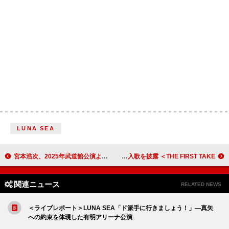
LUNA SEA
宮本浩次、2025年武道館公演より「I AM HERO」のライブMV公開
NOMELON NOLEMON初登場、『機動戦士Gundam GQuuuuuuX』挿入歌を披露 ＜THE FIRST TAKE＞
関連ニュース
RELATED NEWS
＜ライブレポート＞LUNA SEA「ド派手に行きましょう！」―真矢
への約束を体現した有明アリーナ公演