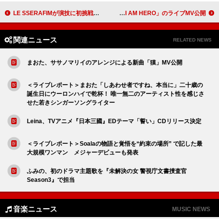
LE SSERAFIMが演技に初挑戦、怪物に立ち向かう『‘PUREFLOW’ pt.1』トレーラー映像で
宮本浩次、2025年武道館公演より「I AM HERO」のライブMV公開
関連ニュース
RELATED NEWS
まおた、ササノマリイのアレンジによる新曲「獏」MV公開
＜ライブレポート＞まおた「しあわせ者ですね、本当に」二十歳の
誕生日にウーロンハイで乾杯！ 唯一無二のアーティスト性を感じさ
せた若きシンガーソングライター
Leina、TVアニメ『日本三國』EDテーマ「誓い」CDリリース決定
＜ライブレポート＞Soalaの物語と覚悟を“約束の場所” で記した最
大規模ワンマン メジャーデビューも発表
ふみの、初のドラマ主題歌を『未解決の女 警視庁文書捜査官
Season3』で担当
音楽ニュース
MUSIC NEWS