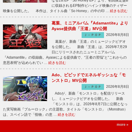
なる1st EP『So Honey EP』より、初回限定盤B
に収録されるEP制作ビハインド映像のティザー
映像を公開した。 本作は、タイトル曲「So Honey」の中の印 …
続きを読む
葛葉、ミニアルバム『Adamantite』より
Ayase提供曲「王道」MV公開
2026年8月8日
Ｊ－ＰＯＰ
葛葉が、新曲「王道」のミュージックビデオ
を公開した。 新曲「王道」は、2026年7月29
日にリリースされたニューミニアルバム
『Adamantite』の収録曲。Ayaseによる提供曲で、“王者の苦悩”と“これからの
意思表明”が込められてい …
続きを読む
Ado、ビビッドでエネルギッシュな「モ
ンストロ」MV公開
2026年8月8日
Ｊ－ＰＯＰ
Adoが、新曲「モンストロ」を配信リリース
し、ミュージックビデオを公開した。 新曲
「モンストロ」は、2026年8月7日に公開となっ
た実写映画『ブルーロック』の主題歌。タイトル「モンストロ」（Monstruo）
は、スペイン語で「怪物」の意 …
続きを読む
more »