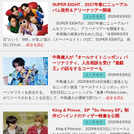
SUPER EIGHT、2027年春にニューアル
バム発売＆アリーナツアー開催
2026年8月8日
Ｊ－ＰＯＰ
SUPER EIGHTが、2027年春にニューアルバ
ムをリリースし、アリーナツアーを開催する。
本情報の発表が行われた日は、“令和8年8月8
日”という「888」が並ぶ“超八（スーパーエイト）の日”。SUPER EIGHTは、前
日に行われ …
続きを読む
中島健人が『オールナイトニッポン』パ
ーソナリティ、人生相談を受け『遊戯
王』の話をするコーナーも
2026年8月8日
Ｊ－ＰＯＰ
中島健人が、2026年8月14日深夜に放送とな
るニッポン放送『オールナイトニッポン』のパ
ーソナリティを担当する。 8月19日にニューシングル『鬼事 / Fiction Love』
がリリースされることを記念して、中島健人が通称“1部”のパ …
続きを読む
King & Prince、EP『So Honey EP』制
作ビハインドのティザー映像を公開
2026年8月8日
Ｊ－ＰＯＰ
King & Princeが、2026年9月2日にリリースと