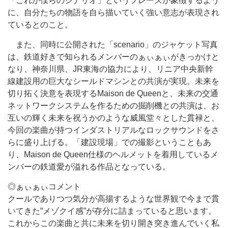
「これが僕らのシナリオ」というフレーズが象徴するよう
に、自分たちの物語を自ら描いていく強い意志が表現され
ているとのこと。
また、同時に公開された「scenario」のジャケット写真
は、鉄道好きで知られるメンバーのぁぃぁぃがきっかけと
なり、神奈川県、JR東海の協力により、リニア中央新幹
線建設用の巨大なシールドマシンとの共演が実現。未来を
切り拓く決意を表現するMaison de Queenと、未来の交通
ネットワークシステムを作るための掘削機との共演は、お
互いの輝く未来を祝うかのような威風堂々とした貫禄と、
今回の楽曲が持つインダストリアルなロックサウンドをさ
らに盛り上げる。「建設現場」での撮影ということもあ
り、Maison de Queen仕様のヘルメットを着用しているメ
ンバーの鉄道愛が溢れる作品となっている。
◎ぁぃぁぃコメント
クールでありつつ気分が高揚するような世界観で今まで貫
いてきた”メゾクイ感”が存分に詰まっていると思います。
これからこの楽曲と共に未来を切り開き突き進んでいく私