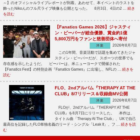
～】のオフィシャルライブレポートが到着。あわせて、本イベントのラストを
飾ったNikoんのフル尺ライブ映像も公開となった。 8月3日、4日の2 …
続き
を読む
【Fanatics Games 2026】ジャスティ
ン・ビーバーが総合優勝、賞金約1億
5,800万円をファンと慈善団体へ寄付
2026年8月7日
洋楽
この1年間、音楽活動で話題を集めてきたジャ
スティン・ビーバーだが、スポーツの世界でも
存在感を示したようだ。 ビーバーは、米ニューヨークで開催された
【Fanatics Fest】の特別企画『Fanatics Games』に出場し、NFLの …
続きを
読む
FLO、2ndアルバム『THERAPY AT THE
CLUB』8/7リリース＆収録曲MV公開
2026年8月7日
洋楽
FLOが、2ndアルバム『THERAPY AT THE
CLUB』を8月7日にリリースした。 本作は、
タイトル曲「Therapy At The Club」、UKで自己
最高位を記録したFLO単独名義のリード・シングル「Leak It」、フ …
続きを読
む