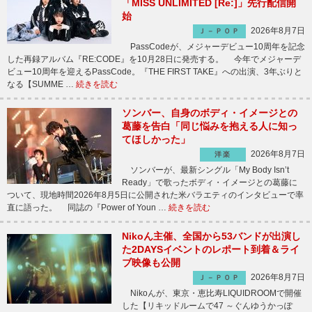
「MISS UNLIMITED [Re:]」先行配信開
始
2026年8月7日
Ｊ－ＰＯＰ
PassCodeが、メジャーデビュー10周年を記念
した再録アルバム『RE:CODE』を10月28日に発売する。 今年でメジャーデ
ビュー10周年を迎えるPassCode。『THE FIRST TAKE』への出演、3年ぶりと
なる【SUMME …
続きを読む
ソンバー、自身のボディ・イメージとの
葛藤を告白「同じ悩みを抱える人に知っ
てほしかった」
2026年8月7日
洋楽
ソンバーが、最新シングル「My Body Isn’t
Ready」で歌ったボディ・イメージとの葛藤に
ついて、現地時間2026年8月5日に公開された米バラエティのインタビューで率
直に語った。 同誌の『Power of Youn …
続きを読む
Nikoん主催、全国から53バンドが出演し
た2DAYSイベントのレポート到着＆ライ
ブ映像も公開
2026年8月7日
Ｊ－ＰＯＰ
Nikoんが、東京・恵比寿LIQUIDROOMで開催
した【リキッドルームで47 ～ぐんゆうかっぽ