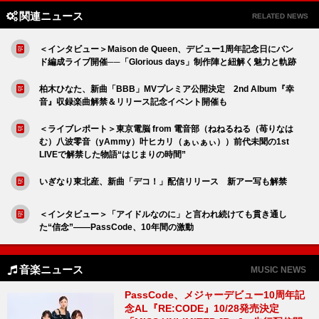
関連ニュース
RELATED NEWS
＜インタビュー＞Maison de Queen、デビュー1周年記念日にバン
ド編成ライブ開催──「Glorious days」制作陣と紐解く魅力と軌跡
柏木ひなた、新曲「BBB」MVプレミア公開決定 2nd Album『幸
音』収録楽曲解禁＆リリース記念イベント開催も
＜ライブレポート＞東京電脳 from 電音部（ねねるねる（苺りなは
む）八波零音（yAmmy）叶ヒカリ（ぁぃぁぃ））前代未聞の1st
LIVEで解禁した物語“はじまりの時間”
いぎなり東北産、新曲「デコ！」配信リリース 新アー写も解禁
＜インタビュー＞「アイドルなのに」と言われ続けても貫き通し
た“信念”――PassCode、10年間の激動
音楽ニュース
MUSIC NEWS
PassCode、メジャーデビュー10周年記
念AL『RE:CODE』10/28発売決定