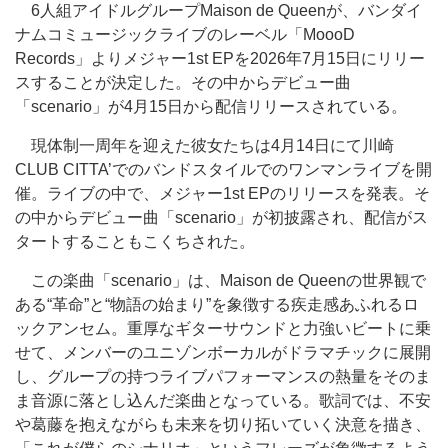
6人組アイドルグループMaison de Queenが、バンダイ
ナムコミュージックライブのレーベル「MoooD
Records」よりメジャー1st EPを2026年7月15日にリリー
スすることが決定した。その中からデビュー曲
「scenario」が4月15日から配信リリースされている。
現体制一周年を迎えた彼女たちは4月14日にて川崎
CLUB CITTA’でのバンドスタイルでのワンマンライブを開
催。ライブの中で、メジャー1st EPのリリースを発表。そ
の中からデビュー曲「scenario」が初披露され、配信がス
タートすることもこくちされた。
この楽曲「scenario」は、Maison de Queenの世界観で
ある“革命”と“物語の始まり”を象徴する疾走感あふれるロ
ックアンセム。重厚なギターサウンドと力強いビートに乗
せて、メンバーのユニゾンボーカルがドラマチックに展開
し、グループの持つライブパフォーマンスの熱量をそのま
ま音源に落とし込んだ楽曲となっている。歌詞では、不安
や葛藤を抱えながらも未来を切り拓いていく決意を描き、