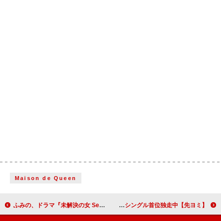
Maison de Queen
ふみの、ドラマ『未解決の女 Season3』主題歌の新曲が今夜初OA＆レギュラーラジオでフルサイズ解禁
【先ヨミ】Travis Japan『陰ニモ日向ニモ』28.7万枚で現在シングル首位独走中