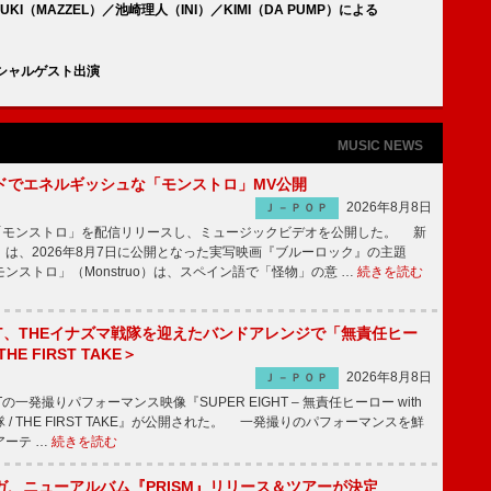
RYUKI（MAZZEL）／池崎理人（INI）／KIMI（DA PUMP）による
スペシャルゲスト出演
MUSIC NEWS
ッドでエネルギッシュな「モンストロ」MV公開
2026年8月8日
Ｊ－ＰＯＰ
「モンストロ」を配信リリースし、ミュージックビデオを公開した。 新
は、2026年8月7日に公開となった実写映画『ブルーロック』の主題
ンストロ」（Monstruo）は、スペイン語で「怪物」の意 …
続きを読む
IGHT、THEイナズマ戦隊を迎えたバンドアレンジで「無責任ヒー
E FIRST TAKE＞
2026年8月8日
Ｊ－ＰＯＰ
HTの一発撮りパフォーマンス映像『SUPER EIGHT – 無責任ヒーロー with
 / THE FIRST TAKE』が公開された。 一発撮りのパフォーマンスを鮮
アーテ …
続きを読む
ガ、ニューアルバム『PRISM』リリース＆ツアーが決定