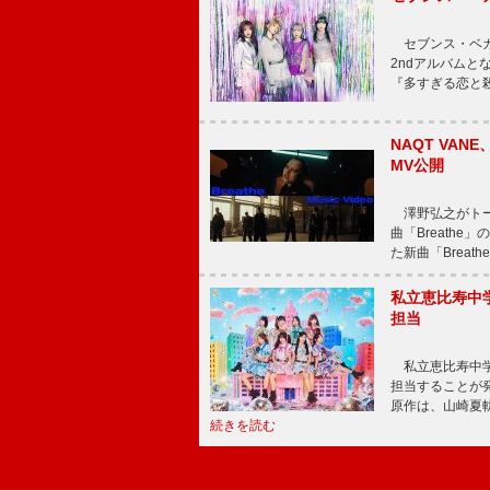
セブンス・ベガが
2ndアルバムと
『多すぎる恋と
NAQT VA
MV公開
澤野弘之がトータ
曲「Breath
た新曲「Breat
私立恵比寿中
担当
私立恵比寿中学
担当することが
原作は、山崎夏
続きを読む