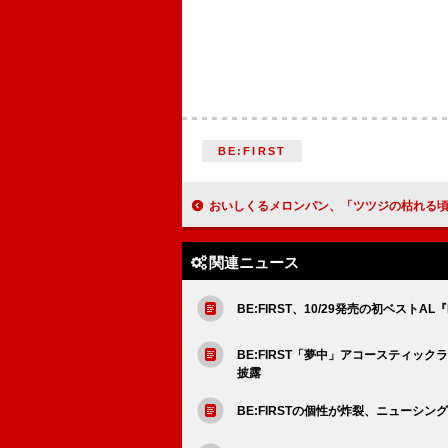
BE:FIRST
おいしくるメロンパン、「ツツジの枯れる頃には」MVプレ
関連ニュース
BE:FIRST、10/29発売の初ベスト
BE:FIRST「夢中」アコースティックライブ
披露
BE:FIRSTの個性が炸裂、ニューシングル