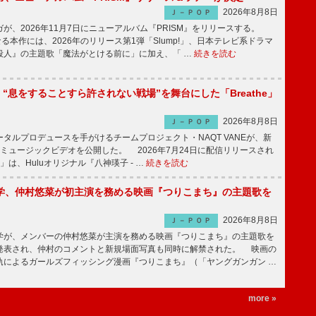
2026年8月8日
Ｊ－ＰＯＰ
、2026年11月7日にニューアルバム『PRISM』をリリースする。
なる本作には、2026年のリリース第1弾「Slump!」、日本テレビ系ドラマ
殺人』の主題歌「魔法がとける前に」に加え、「 …
続きを読む
NE、“息をすることすら許されない戦場”を舞台にした「Breathe」
2026年8月8日
Ｊ－ＰＯＰ
ルプロデュースを手がけるチームプロジェクト・NAQT VANEが、新
e」のミュージックビデオを公開した。 2026年7月24日に配信リリースされ
he」は、Huluオリジナル『八神瑛子 - …
続きを読む
学、仲村悠菜が初主演を務める映画『つりこまち』の主題歌を
2026年8月8日
Ｊ－ＰＯＰ
が、メンバーの仲村悠菜が主演を務める映画『つりこまち』の主題歌を
発表され、仲村のコメントと新規場面写真も同時に解禁された。 映画の
軌によるガールズフィッシング漫画『つりこまち』（「ヤングガンガン …
more »