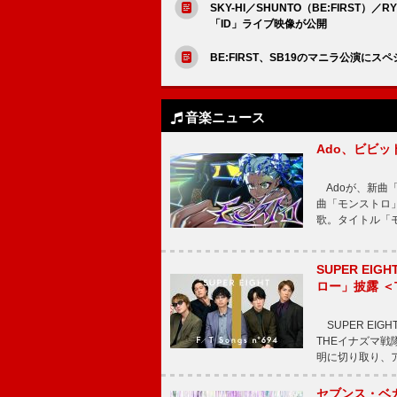
SKY-HI／SHUNTO（BE:FIRST）／
「ID」ライブ映像が公開
BE:FIRST、SB19のマニラ公演に
音楽ニュース
Ado、ビビ
Adoが、新曲
曲「モンストロ」
歌。タイトル「モ
SUPER E
ロー」披露 ＜TH
SUPER EIG
THEイナズマ戦隊
明に切り取り、
セブンス・ベ