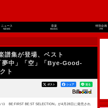
ニュース
音楽
特別企画
NEWS
MUSIC
PR
アノ楽譜集が登場、ベスト
「夢中」「空」「Bye-Good-
レクト
ポスト
シェア
送る
BE:FIRST BE:ST SELECTION』が4月28日に発売され