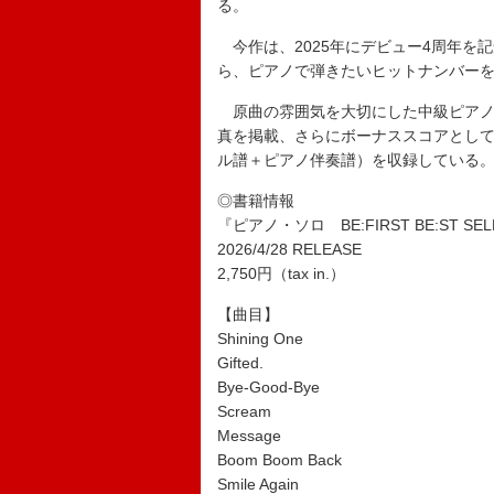
る。
今作は、2025年にデビュー4周年を記
ら、ピアノで弾きたいヒットナンバーを
原曲の雰囲気を大切にした中級ピアノ
真を掲載、さらにボーナススコアとして「夢
ル譜＋ピアノ伴奏譜）を収録している
◎書籍情報
『ピアノ・ソロ BE:FIRST BE:ST SEL
2026/4/28 RELEASE
2,750円（tax in.）
【曲目】
Shining One
Gifted.
Bye-Good-Bye
Scream
Message
Boom Boom Back
Smile Again