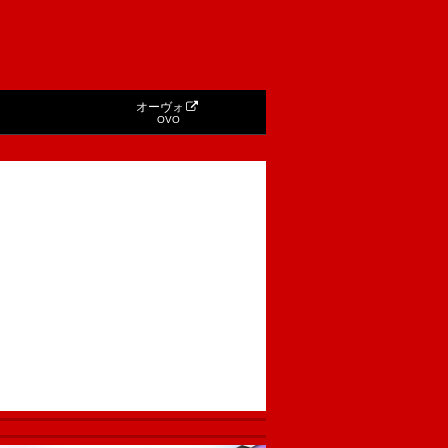
オーヴォ
OVO