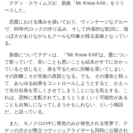
テディ・スウィムズが、新曲「Mr. Know It All」をリリ
ースした。
恋愛における痛みを描いており、ヴィンテージなグルー
ヴ、80年代ロックの作り込み、そして内省的な歌詞に、陰
っぽさがありながらもクールな印象が残る楽曲となってい
る。
新曲についてテディは、「“Mr. Know It All”は、愛につい
て歌っていて、良いことも悪いことも結末がすでに分かっ
ていると信じると、身を守るために距離を置いてしまい、
その距離こそが失敗の原因となる。でも、その運命と戦っ
て、あらゆる結果をコントロールしようとすると、かえっ
て自分自身を苦しくさせてしまうことになる気もする。こ
れは、恐怖に支配されてしまうとうまくいく可能性がある
ことも台無しになってしまうかもしれない、という物語
だ」と語っている。
また、モノクロの中に青色のみが発色される世界で、テ
ディの渋さが際立つヴィジュアライザーも同時に公開され