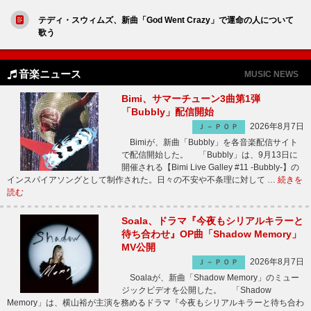
テディ・スウィムズ、新曲「God Went Crazy」で運命の人について
歌う
音楽ニュース
MUSIC NEWS
Bimi、サマーチューン3曲第1弾
「Bubbly」配信開始
2026年8月7日
Ｊ－ＰＯＰ
Bimiが、新曲「Bubbly」を各音楽配信サイト
で配信開始した。 「Bubbly」は、9月13日に
開催される【Bimi Live Galley #11 -Bubbly-】の
インスパイアソングとして制作された。日々の不安や不条理に対して …
続きを
読む
Soala、ドラマ『今夜もシリアルキラーと
待ち合わせ』OP曲「Shadow Memory」
MV公開
2026年8月7日
Ｊ－ＰＯＰ
Soalaが、新曲「Shadow Memory」のミュー
ジックビデオを公開した。 「Shadow
Memory」は、横山裕が主演を務めるドラマ『今夜もシリアルキラーと待ち合わ