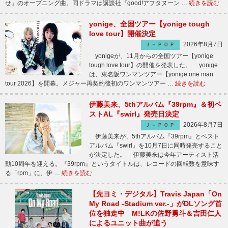
せ』のオープニング曲。同ドラマは講談社『good!アフタヌーン …
続きを読む
yonige、全国ツアー【yonige tough
love tour】開催決定
2026年8月7日
Ｊ－ＰＯＰ
yonigeが、11月からの全国ツアー【yonige
tough love tour】の開催を発表した。 yonige
は、東名阪ワンマンツアー【yonige one man
tour 2026】を開幕。メジャー再契約後初のワンマンツアー …
続きを読む
伊藤美来、5thアルバム『39rpm』＆初ベ
ストAL『swirl』発売日決定
2026年8月7日
Ｊ－ＰＯＰ
伊藤美来が、5thアルバム『39rpm』とベスト
アルバム『swirl』を10月7日に同時発売すること
が決定した。 伊藤美来は今年アーティスト活
動10周年を迎える。『39rpm』というタイトルは、レコードの回転数を意味す
る「rpm」に、伊 …
続きを読む
【先ヨミ・デジタル】Travis Japan「On
My Road -Stadium ver.-」がDLソング首
位を独走中 M!LKの佐野勇斗＆吉田仁人
によるユニット曲が追う