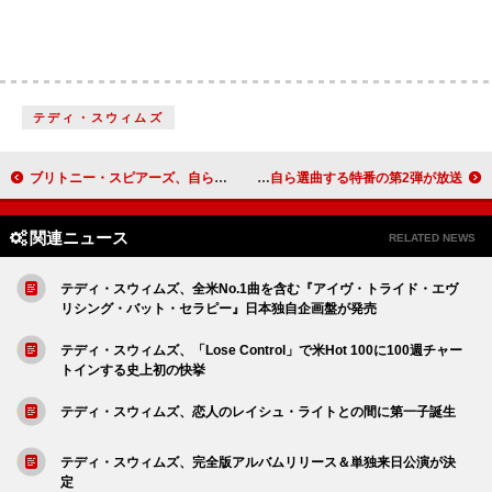
テディ・スウィムズ
ブリトニー・スピアーズ、自らの意思でリハビリ施設に入所
有田哲平が“ビートルズ愛”を語る、ラジオならではのトーク＆自ら選曲する特番の第2弾が放送
関連ニュース
RELATED NEWS
テディ・スウィムズ、全米No.1曲を含む『アイヴ・トライド・エヴ
リシング・バット・セラピー』日本独自企画盤が発売
テディ・スウィムズ、「Lose Control」で米Hot 100に100週チャー
トインする史上初の快挙
テディ・スウィムズ、恋人のレイシュ・ライトとの間に第一子誕生
テディ・スウィムズ、完全版アルバムリリース＆単独来日公演が決
定