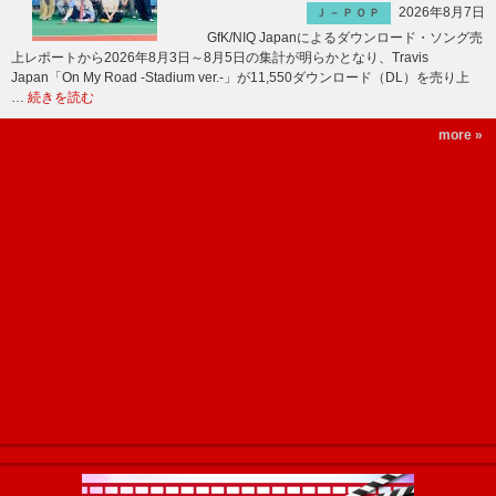
2026年8月7日
Ｊ－ＰＯＰ
GfK/NIQ Japanによるダウンロード・ソング売
上レポートから2026年8月3日～8月5日の集計が明らかとなり、Travis
Japan「On My Road -Stadium ver.-」が11,550ダウンロード（DL）を売り上
…
続きを読む
more »