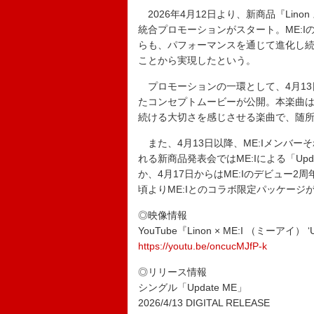
2026年4月12日より、新商品『Lin
統合プロモーションがスタート。ME:
らも、パフォーマンスを通じて進化し続け
ことから実現したという。
プロモーションの一環として、4月13日
たコンセプトムービーが公開。本楽曲
続ける大切さを感じさせる楽曲で、随所
また、4月13日以降、ME:Iメンバーそ
れる新商品発表会ではME:Iによる「Up
か、4月17日からはME:Iのデビュー
頃よりME:Iとのコラボ限定パッケージ
◎映像情報
YouTube『Linon × ME:I （ミーアイ） ‘Up
https://youtu.be/oncucMJfP-k
◎リリース情報
シングル「Update ME」
2026/4/13 DIGITAL RELEASE