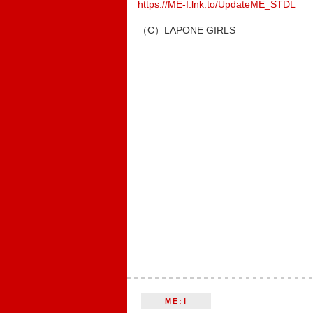
https://ME-I.lnk.to/UpdateME_STDL
（C）LAPONE GIRLS
ME:I