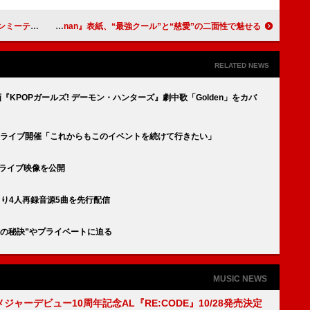
スターのモチーフに
目黒蓮（Snow Man）が『anan』表紙、“最強クール”と“慈愛”の二面性で魅せる
RELATED NEWS
、映画『KPOPガールズ! デーモン・ハンターズ』劇中歌「Golden」をカバ
対バンライブ開催「これからもこのイベントを続けて行きたい」
オライブ映像を公開
T』より4人再録音源5曲を先行配信
“美の秘訣”やプライベートに迫る
MUSIC NEWS
、メジャーデビュー10周年記念AL『RE:CODE』10/28発売決定