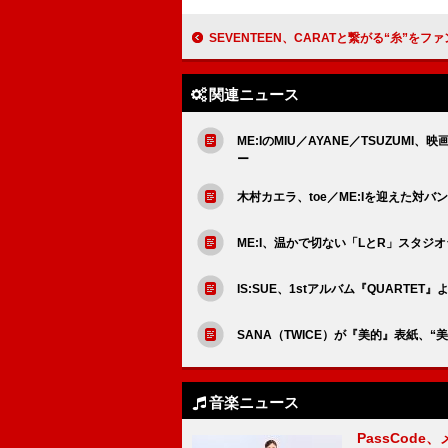
SEVENTEEN、CARATと繋がる“糸”をファンミーティング【YAKUSOKU】ポ
関連ニュース
ME:IのMIU／AYANE／TSUZUMI
ー
木村カエラ、toe／ME:Iを迎えた
ME:I、温かで切ない「LとR」スタジ
IS:SUE、1stアルバム『QUARTE
SANA（TWICE）が『美的』表紙、
音楽ニュース
PassCode