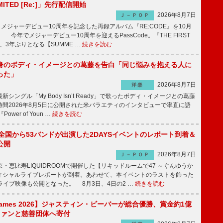
IMITED [Re:]」先行配信開始
2026年8月7日
Ｊ－ＰＯＰ
が、メジャーデビュー10周年を記念した再録アルバム『RE:CODE』を10月
 今年でメジャーデビュー10周年を迎えるPassCode。『THE FIRST
演、3年ぶりとなる【SUMME …
続きを読む
身のボディ・イメージとの葛藤を告白「同じ悩みを抱える人に
った」
2026年8月7日
洋楽
ングル「My Body Isn’t Ready」で歌ったボディ・イメージとの葛藤
間2026年8月5日に公開された米バラエティのインタビューで率直に語
wer of Youn …
続きを読む
、全国から53バンドが出演した2DAYSイベントのレポート到着＆
公開
2026年8月7日
Ｊ－ＰＯＰ
京・恵比寿LIQUIDROOMで開催した【リキッドルームで47 ～ぐんゆうか
ィシャルライブレポートが到着。あわせて、本イベントのラストを飾った
尺ライブ映像も公開となった。 8月3日、4日の2 …
続きを読む
s Games 2026】ジャスティン・ビーバーが総合優勝、賞金約1億
をファンと慈善団体へ寄付