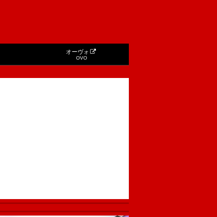
オーヴォ
OVO