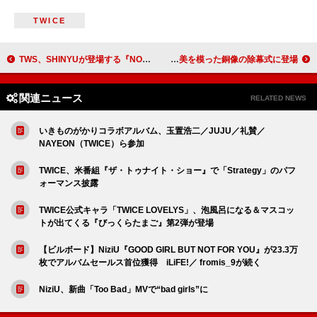
TWICE
TWS、SHINYUが登場する『NO TRAGEDY』トラックサンプラーを公開
WANIMA、ギタリスト・KO-SHINの肉体美を模った銅像の除幕式に登場
関連ニュース
RELATED NEWS
いきものがかりコラボアルバム、玉置浩二／JUJU／礼賛／
NAYEON（TWICE）ら参加
TWICE、米番組『ザ・トゥナイト・ショー』で「Strategy」のパフ
ォーマンス披露
TWICE公式キャラ「TWICE LOVELYS」、泡風呂になる＆マスコッ
トが出てくる『びっくらたまご』第2弾が登場
【ビルボード】NiziU『GOOD GIRL BUT NOT FOR YOU』が23.3万
枚でアルバムセールス首位獲得 iLiFE!／ fromis_9が続く
NiziU、新曲「Too Bad」MVで“bad girls”に