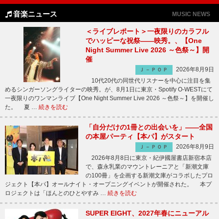
音楽ニュース
MUSIC NEWS
＜ライブレポート＞一夜限りのカラフル
でハッピーな祝祭――映秀。、【One
Night Summer Live 2026 ～色祭～】開
催
2026年8月9日
Ｊ－ＰＯＰ
10代20代の同世代リスナーを中心に注目を集
めるシンガーソングライターの映秀。が、8月1日に東京・Spotify O-WESTにて
一夜限りのワンマンライブ【One Night Summer Live 2026 ～色祭～】を開催し
た。 夏 …
続きを読む
「自分だけの1冊との出会いを」――全国
の本屋パーティ【本パ】がスタート
2026年8月9日
Ｊ－ＰＯＰ
2026年8月8日に東京・紀伊國屋書店新宿本店
で、森永乳業のマウントレーニアと「新潮文庫
の100冊」を企画する新潮文庫がコラボしたプロ
ジェクト【本パ】オールナイト・オープニングイベントが開催された。 本プ
ロジェクトは「ほんとのひとやすみ …
続きを読む
SUPER EIGHT、2027年春にニューアル