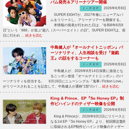
バム発売＆アリーナツアー開催
2026年8月8日
Ｊ－ＰＯＰ
SUPER EIGHTが、2027年春にニューアルバ
ムをリリースし、アリーナツアーを開催する。
本情報の発表が行われた日は、“令和8年8月8
日”という「888」が並ぶ“超八（スーパーエイト）の日”。SUPER EIGHTは、前
日に行われ …
続きを読む
中島健人が『オールナイトニッポン』パ
ーソナリティ、人生相談を受け『遊戯
王』の話をするコーナーも
2026年8月8日
Ｊ－ＰＯＰ
中島健人が、2026年8月14日深夜に放送とな
るニッポン放送『オールナイトニッポン』のパ
ーソナリティを担当する。 8月19日にニューシングル『鬼事 / Fiction Love』
がリリースされることを記念して、中島健人が通称“1部”のパ …
続きを読む
King & Prince、EP『So Honey EP』制
作ビハインドのティザー映像を公開
2026年8月8日
Ｊ－ＰＯＰ
King & Princeが、2026年9月2日にリリースと
なる1st EP『So Honey EP』より、初回限定盤B
に収録されるEP制作ビハインド映像のティザー