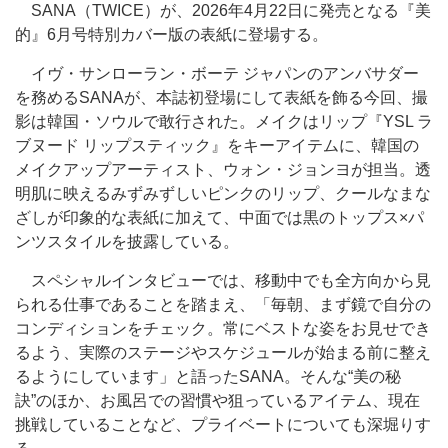
SANA（TWICE）が、2026年4月22日に発売となる『美
的』6月号特別カバー版の表紙に登場する。
イヴ・サンローラン・ボーテ ジャパンのアンバサダー
を務めるSANAが、本誌初登場にして表紙を飾る今回、撮
影は韓国・ソウルで敢行された。メイクはリップ『YSL ラ
ブヌード リップスティック』をキーアイテムに、韓国の
メイクアップアーティスト、ウォン・ジョンヨが担当。透
明肌に映えるみずみずしいピンクのリップ、クールなまな
ざしが印象的な表紙に加えて、中面では黒のトップス×パ
ンツスタイルを披露している。
スペシャルインタビューでは、移動中でも全方向から見
られる仕事であることを踏まえ、「毎朝、まず鏡で自分の
コンディションをチェック。常にベストな姿をお見せでき
るよう、実際のステージやスケジュールが始まる前に整え
るようにしています」と語ったSANA。そんな“美の秘
訣”のほか、お風呂での習慣や狙っているアイテム、現在
挑戦していることなど、プライベートについても深堀りす