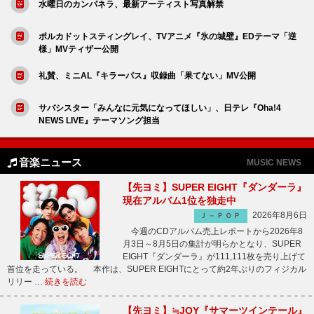
水曜日のカンパネラ、最新アーティスト写真解禁
ポルカドットスティングレイ、TVアニメ『氷の城壁』EDテーマ「逆
様」MVティザー公開
礼賛、ミニAL『キラーパス』収録曲「果てない」MV公開
サバシスター「みんなに元気になってほしい」、日テレ『Oha!4
NEWS LIVE』テーマソング担当
音楽ニュース
MUSIC NEWS
【先ヨミ】SUPER EIGHT『ダンダーラ』
現在アルバム1位を独走中
2026年8月6日
Ｊ－ＰＯＰ
今週のCDアルバム売上レポートから2026年8
月3日～8月5日の集計が明らかとなり、SUPER
EIGHT『ダンダーラ』が111,111枚を売り上げて
首位を走っている。 本作は、SUPER EIGHTにとって約2年ぶりのフィジカル
リリー …
続きを読む
【先ヨミ】≒JOY『サマーツインテール』