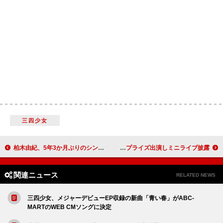
三四少女
柏木由紀、5年3か月ぶりのシングルCD『シアワセ記念日』6月リリース
乃木坂46、日本大学の入学式にサプライズ出演しミニライブ披露
関連ニュース
RELATED NEWS
三四少女、メジャーデビューEP収録の新曲「青い春」がABC-
MARTのWEB CMソングに決定