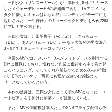
三四少女（サンスーガール）が、本日4月8日にリリース
したメジャーデビューEPの表題曲であり、TVアニメ『オ
タクに優しいギャルはいない!?』エンディングテーマにも
起用された「一生仲仔」のミュージックビデオを今夜22時
にプレミア公開する。
三四少女は、川田羽撫子（Vo. / Gt.）、さっちゅー
（Ba.）、あんどりゅー（Dr.）からなる大阪発の男女混合
3人組“ネオキューティーロックバンド”。
今回のMVでは、メンバー3人がフォトブースを制作する
DIYに挑戦しており、慣れない作業に奮闘する中で巻き起
こるハプニング、そしてそれを解決するための3人の行動
が、EPのジャケット写真にも繋がる遊び心満載のストー
リーとなっているという。
本作の監督は、三四少女にとって初のMVとなった「ユ
ートピア」を手掛けた加藤マニが担当している。
また、MV公開前後は本人たちのSNSでライブ配信も予