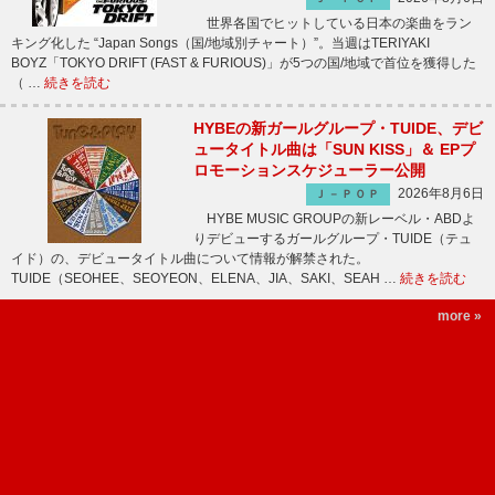
世界各国でヒットしている日本の楽曲をラン
キング化した “Japan Songs（国/地域別チャート）”。当週はTERIYAKI
BOYZ「TOKYO DRIFT (FAST & FURIOUS)」が5つの国/地域で首位を獲得した
（ …
続きを読む
HYBEの新ガールグループ・TUIDE、デビ
ュータイトル曲は「SUN KISS」＆ EPプ
ロモーションスケジューラー公開
2026年8月6日
Ｊ－ＰＯＰ
HYBE MUSIC GROUPの新レーベル・ABDよ
りデビューするガールグループ・TUIDE（テュ
イド）の、デビュータイトル曲について情報が解禁された。
TUIDE（SEOHEE、SEOYEON、ELENA、JIA、SAKI、SEAH …
続きを読む
more »