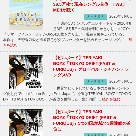
36.5万枚で現在シングル首位 TWS／
ME:Iが続く
2026年8月6日
Ｊ－ＰＯＰ
今週のCDシングル売上レポートから2026年8
月3日～8月5日の集計が明らかとなり、≒JOYの
『サマーツインテール』が365,420枚を売り上げ、現在首位を走っている。
本作は、天野香乃愛と市原愛弓がダブルセンターを務めるサマーソング。 …
続
きを読む
【ビルボード】TERIYAKI
BOYZ「TOKYO DRIFT(FAST &
FURIOUS)」グローバル・ジャパン・ソ
ングスV9
2026年8月6日
Ｊ－ＰＯＰ
世界でヒットしている日本の楽曲をランキン
グ化した“Global Japan Songs Excl. Japan”。今週はTERIYAKI BOYZ「TOKYO
DRIFT(FAST & FURIOUS)」が首位を獲得した（集計期間 …
続きを読む
【ビルボード】TERIYAKI
BOYZ「TOKYO DRIFT (FAST &
FURIOUS)」5つの国/地域で3週連続の首
位に
2026年8月6日
Ｊ－ＰＯＰ