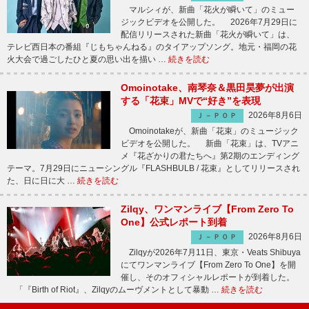
マルシィが、新曲「花火が瞬いて」のミュー
ジックビデオを公開した。 2026年7月29日に
配信リリースされた新曲「花火が瞬いて」は、
テレビ西日本の番組『じもちゃんねる』のタイアップソング。地元・福岡の花
火大会で過ごしたひと夏の思い出を描い …
続きを読む
Omoinotake、南琴奈＆黒田昊夢が出演
する「花束」MVで“好き”を表現
2026年8月6日
Ｊ－ＰＯＰ
Omoinotakeが、新曲「花束」のミュージック
ビデオを公開した。 新曲「花束」は、TVアニ
メ『花ざかりの君たちへ』第2期のエンディング
テーマ。7月29日にニューシングル『FLASHBULB / 花束』としてリリースされ
た、日に日に大 …
続きを読む
Zilqy、ワンマンライブ【From Zero To
One】公式レポート到着
2026年8月6日
Ｊ－ＰＯＰ
Zilqyが2026年7月11日、東京・Veats Shibuya
にてワンマンライブ【From Zero To One】を開
催し、そのオフィシャルレポートが到着した。
「『Birth of Riot』、Zilqyのムーヴメントとして暴動 …
続きを読む