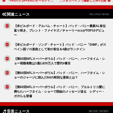
『FRUITS ZIPPERのオールナイトニッポンX』ゲストに藤本敏史（FUJIWARA）が登場
VIBY、デビュー曲「Mi*light」配信リリース＆スペインで撮影したMV公開
関連ニュース
RELATED NEWS
【米ビルボード・アルバム・チャート】バッド・バニー最新AL首位
返り咲き、ブレント・ファイヤズ／チャーリーxcxがTOP10デビュ
ー
【米ビルボード・ソング・チャート】バッド・バニー「DtMF」がス
ペイン語ソロ楽曲として初の首位＆4曲がランクイン
【第60回NFLスーパーボウル】バッド・バニー、ハーフタイム・シ
ョー視聴者数は1億2,820万人で歴代4番目
【第60回NFLスーパーボウル】バッド・バニー、ハーフタイム・シ
ョーのジャージに刻んだ64の特別な意味とは？
【第60回NFLスーパーボウル】バッド・バニー、プエルトリコ愛に
満ちたハーフタイム・ショーで団結のメッセージ送る レディー・
ガガらも登場
音楽ニュース
MUSIC NEWS