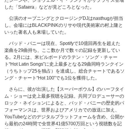
たシーンや、ジョウェル・イ・ランディがサプライズ登場
した「Safaera」などが見どころとなった。
公演のオープニングとクロージングDJはnasthugが担当
し、会場にはBLACKPINKのリサや現代美術家の村上隆と
いった著名人も来場していた。
バッド・バニーは現在、Spotifyで10億回再生を超えた
楽曲を29曲持ち、ここ数か月で数々の記録を更新してい
る。2月には、米ビルボードのラテン・ソング・チャー
ト“Hot Latin Songs”に史上最多となる29曲同時ランクイン
（うちトップ25を独占）を達成し、総合チャートであるソ
ング・チャート“Hot 100”でも1位を獲得した。
さらに、彼が出演した【スーパーボウル】のハーフタイ
ム・ショーは史上最多視聴を記録。共同プロデューサーの
ロック・ネイションによると、バッド・バニーの歴史的パ
フォーマンスは、世界およびアメリカでの放送に加え、
YouTubeなどのデジタルプラットフォームを含め、公開か
ら最初の24時間で全世界41億5700万回という視聴数を記