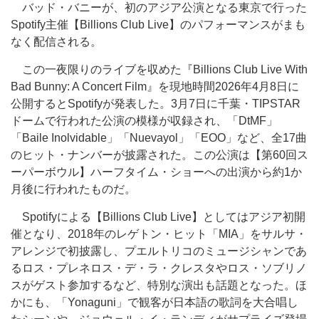
バッド・バニーが、初のアジア公演となる東京で行った
Spotify主催
【Billions Club Live】
のパフォーマンスがまも
なく配信される。
この一夜限りのライブを収めた『Billions Club Live With
Bad Bunny: A Concert Film』を現地時間2026年4月8日に
公開するとSpotifyが発表した。3月7日に千葉・TIPSTAR
ドームで行われた公演の模様が収録され、「DtMF」
「Baile Inolvidable」「Nuevayol」「EOO」など、全17曲
のヒット・ナンバーが披露された。この公演は【第60回ス
ーパーボウル】ハーフタイム・ショーへの出演から約1か
月後に行われたものだ。
Spotifyによる
【Billions Club Live】
としてはアジア初開
催となり、2018年のレゲトン・ヒット「MIA」をサルサ・
アレンジで初披露し、プエルトリコのミュージシャンであ
るロス・プレネロス・デ・ラ・クレスタやロス・ソブリノ
スがゲスト参加するなど、特別な演出も話題となった。ほ
かにも、「Yonaguni」で観客が日本語の歌詞を大合唱し