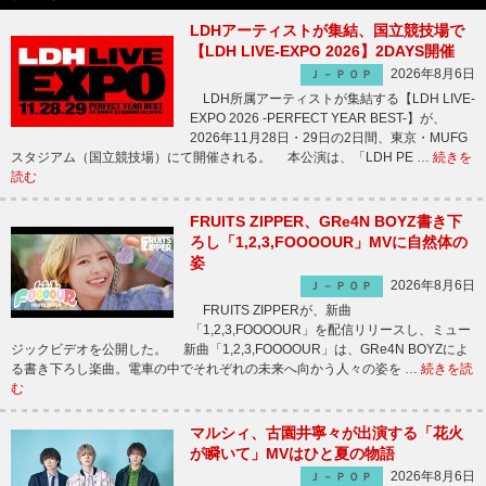
LDHアーティストが集結、国立競技場で
【LDH LIVE-EXPO 2026】2DAYS開催
2026年8月6日
Ｊ－ＰＯＰ
LDH所属アーティストが集結する【LDH LIVE-
EXPO 2026 -PERFECT YEAR BEST-】が、
2026年11月28日・29日の2日間、東京・MUFG
スタジアム（国立競技場）にて開催される。 本公演は、「LDH PE …
続きを
読む
FRUITS ZIPPER、GRe4N BOYZ書き下
ろし「1,2,3,FOOOOUR」MVに自然体の
姿
2026年8月6日
Ｊ－ＰＯＰ
FRUITS ZIPPERが、新曲
「1,2,3,FOOOOUR」を配信リリースし、ミュー
ジックビデオを公開した。 新曲「1,2,3,FOOOOUR」は、GRe4N BOYZによ
る書き下ろし楽曲。電車の中でそれぞれの未来へ向かう人々の姿を …
続きを読
む
マルシィ、古園井寧々が出演する「花火
が瞬いて」MVはひと夏の物語
2026年8月6日
Ｊ－ＰＯＰ