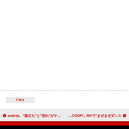
TWS
androp、“旅立ち”と“別れ”がテーマの「Sakura Song」配信リリース
CANDY TUNE、キュートで“ほっと”な「HOT!SCOOP!」MVで“まぜまぜダンス”