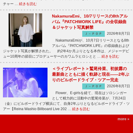
チャー …
続きを読む
NakamuraEmi、10/7リリースの8thアル
バム『PATCHWORK LIFE』の全収録曲
＆ジャケット写真解禁
2026年8月7日
Ｊ－ＰＯＰ
NakamuraEmiが、10月7日リリースとなる8th
アルバム『PATCHWORK LIFE』の収録曲および
ジャケット写真が解禁された。 約2年4か月ぶりとなる本作は、メジャーデビ
ュー10周年の節目にプロデューサーのカワムラヒロシとと …
続きを読む
＜ライブレポート＞鷲尾伶菜、初披露の
最新曲とともに描く軌跡と現在――2年ぶ
りのビルボードライブ・ツアー完走
2026年8月7日
Ｊ－ＰＯＰ
Flower、E-girlsを経て、現在はソロシンガー
として精力的に活動中の鷲尾伶菜が、7月24日
（金）にビルボードライブ横浜にて、自身2年ぶりとなるビルボードライブ・ツ
アー【Reina Washio Billboard Live 202 …
続きを読む
more »