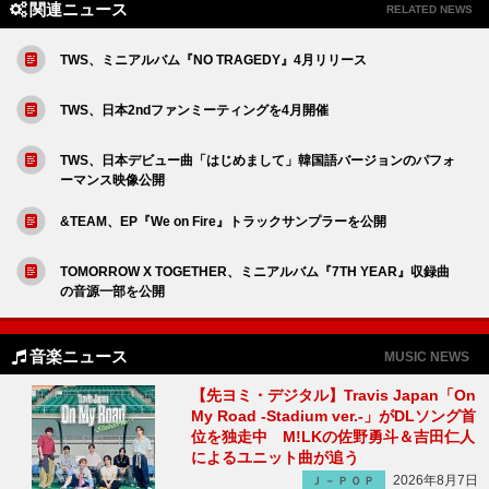
関連ニュース
RELATED NEWS
TWS、ミニアルバム『NO TRAGEDY』4月リリース
TWS、日本2ndファンミーティングを4月開催
TWS、日本デビュー曲「はじめまして」韓国語バージョンのパフォ
ーマンス映像公開
&TEAM、EP『We on Fire』トラックサンプラーを公開
TOMORROW X TOGETHER、ミニアルバム『7TH YEAR』収録曲
の音源一部を公開
音楽ニュース
MUSIC NEWS
【先ヨミ・デジタル】Travis Japan「On
My Road -Stadium ver.-」がDLソング首
位を独走中 M!LKの佐野勇斗＆吉田仁人
によるユニット曲が追う
2026年8月7日
Ｊ－ＰＯＰ