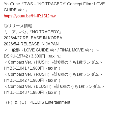
YouTube『TWS – ‘NO TRAGEDY’ Concept Film : LOVE
GUIDE Ver. 』
https://youtu.be/H–IR1Si2mw
◎リリース情報
ミニアルバム『NO TRAGEDY』
2026/4/27 RELEASE IN KOREA
2026/5/4 RELEASE IN JAPAN
＜一般盤（LOVE GUIDE Ver. / FINAL MOVE Ver.）＞
DSKU-15742 / 3,300円（tax in.）
＜Compact Ver.（HUSH）※計6種のうち1種ランダム＞
HYBJ-11041 / 1,980円（tax in.）
＜Compact Ver.（RUSH）※計6種のうち1種ランダム＞
HYBJ-11042 / 1,980円（tax in.）
＜Compact Ver.（BLUSH）※計6種のうち1種ランダム＞
HYBJ-11043 / 1,980円（tax in.）
（P）&（C） PLEDIS Entertainment