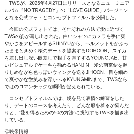
TWSが、2026年4月27日にリリースとなるニューミニア
ルバム『NO TRAGEDY』の「LOVE GUIDE」バージョン
となる公式フォトとコンセプトフィルムを公開した。
今回の公式フォトでは、それぞれの方法で愛に近づく
TWSの姿が写し出された。白いシャツにカメラを手に爽
やかさをアピールするSHINYUから、ヘルメットをかぶっ
たままときめく桜のデートを提案するDOHOON、スイカ
を差し出し深い眼差しで相手を魅了するYOUNGJAE、甘
いビジュアルでケーキを勧めるHANJIN、愛の南京錠を握
りしめながら色っぽいウィンクを送るJIHOON、目を細め
て爽やかな微笑みを浮かべるKYUNGMINまで、TWSなら
ではのロマンチックな瞬間が捉えられている。
コンセプトフィルムでは、鏡を見て表情の練習をした
り、デートのコースを考えたり、どんな服を着るか悩んだ
りと、“愛を得るための50の方法”に挑戦するTWSを描き出
している。
◎映像情報