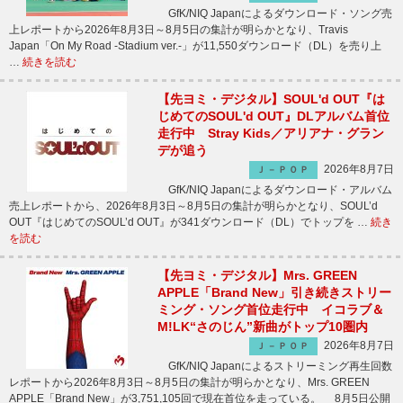
GfK/NIQ Japanによるダウンロード・ソング売
上レポートから2026年8月3日～8月5日の集計が明らかとなり、Travis
Japan「On My Road -Stadium ver.-」が11,550ダウンロード（DL）を売り上
…
続きを読む
【先ヨミ・デジタル】SOUL'd OUT『は
じめてのSOUL'd OUT』DLアルバム首位
走行中 Stray Kids／アリアナ・グラン
デが追う
2026年8月7日
Ｊ－ＰＯＰ
GfK/NIQ Japanによるダウンロード・アルバム
売上レポートから、2026年8月3日～8月5日の集計が明らかとなり、SOUL’d
OUT『はじめてのSOUL’d OUT』が341ダウンロード（DL）でトップを …
続き
を読む
【先ヨミ・デジタル】Mrs. GREEN
APPLE「Brand New」引き続きストリー
ミング・ソング首位走行中 イコラブ＆
M!LK“さのじん”新曲がトップ10圏内
2026年8月7日
Ｊ－ＰＯＰ
GfK/NIQ Japanによるストリーミング再生回数
レポートから2026年8月3日～8月5日の集計が明らかとなり、Mrs. GREEN
APPLE「Brand New」が3,751,105回で現在首位を走っている。 8月5日公開