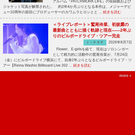
アルバム『PATCHWORK LIFE』の収録曲および
ジャケット写真が解禁された。 約2年4か月ぶりとなる本作は、メジャーデビ
ュー10周年の節目にプロデューサーのカワムラヒロシとと …
続きを読む
＜ライブレポート＞鷲尾伶菜、初披露の
最新曲とともに描く軌跡と現在――2年ぶ
りのビルボードライブ・ツアー完走
2026年8月7日
Ｊ－ＰＯＰ
Flower、E-girlsを経て、現在はソロシンガー
として精力的に活動中の鷲尾伶菜が、7月24日
（金）にビルボードライブ横浜にて、自身2年ぶりとなるビルボードライブ・ツ
アー【Reina Washio Billboard Live 202 …
続きを読む
more »