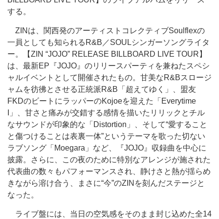
する。
ZINは、関西発のアーティストコレクティブSoulflexの
一員としても知られるR&B／SOULシンガーソングライタ
ー。【ZIN “JOJO” RELEASE BILLBOARD LIVE TOUR】
は、最新EP『JOJO』のリリースパーティを兼ねたスペシ
ャルイベントとして開催されたもの。甘美なR&Bスロージ
ャムを彷彿とさせる正統派R&B「超えてゆく」、盟友
FKDのビートにラッパーのKojoeを迎えた「Everytime
I」、甘さと痛みが交錯する感情を描いたリリックとチル
なサウンドが印象的な「Distortion」、そして“愛すること
と傷つけることは表裏一体”というテーマを歌った切ない
ラブソング「Moegara」など、『JOJO』収録曲を中心に
披露。さらに、この夜のために特別なアレンジが施された
代表曲の数々もパフォーマンスされ、静けさと熱が揺らめ
きながら溶け合う、まさに“今”のZINを刻んだステージと
なった。
ライブ盤には、当日の空気感をそのまま封じ込めた全14