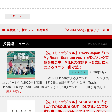
ＺＩＮ
島袋寛子、新ビジュアル写真公開＆SNS開設
androp、“旅立ち”と“別れ”がテーマの「Sakura Song」配信リリース
音楽ニュース
MUSIC NEWS
【先ヨミ・デジタル】Travis Japan「On
My Road -Stadium ver.-」がDLソング首
位を独走中 M!LKの佐野勇斗＆吉田仁人
によるユニット曲が追う
2026年8月7日
Ｊ－ＰＯＰ
GfK/NIQ Japanによるダウンロード・ソング売
上レポートから2026年8月3日～8月5日の集計が明らかとなり、Travis
Japan「On My Road -Stadium ver.-」が11,550ダウンロード（DL）を売り上
…
続きを読む
【先ヨミ・デジタル】SOUL'd OUT『は
じめてのSOUL'd OUT』DLアルバム首位
走行中 Stray Kids／アリアナ・グラン