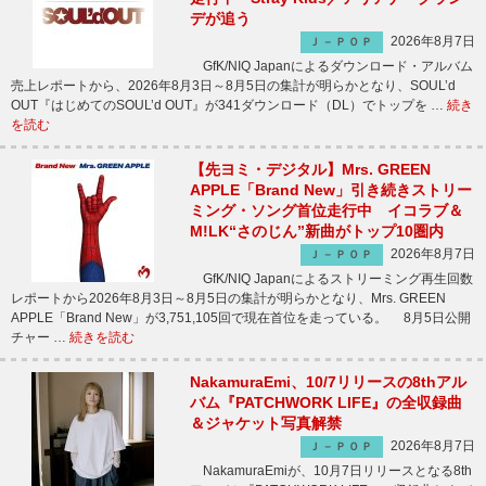
デが追う
2026年8月7日
Ｊ－ＰＯＰ
GfK/NIQ Japanによるダウンロード・アルバム
売上レポートから、2026年8月3日～8月5日の集計が明らかとなり、SOUL’d
OUT『はじめてのSOUL’d OUT』が341ダウンロード（DL）でトップを …
続き
を読む
【先ヨミ・デジタル】Mrs. GREEN
APPLE「Brand New」引き続きストリー
ミング・ソング首位走行中 イコラブ＆
M!LK“さのじん”新曲がトップ10圏内
2026年8月7日
Ｊ－ＰＯＰ
GfK/NIQ Japanによるストリーミング再生回数
レポートから2026年8月3日～8月5日の集計が明らかとなり、Mrs. GREEN
APPLE「Brand New」が3,751,105回で現在首位を走っている。 8月5日公開
チャー …
続きを読む
NakamuraEmi、10/7リリースの8thアル
バム『PATCHWORK LIFE』の全収録曲
＆ジャケット写真解禁
2026年8月7日
Ｊ－ＰＯＰ
NakamuraEmiが、10月7日リリースとなる8th