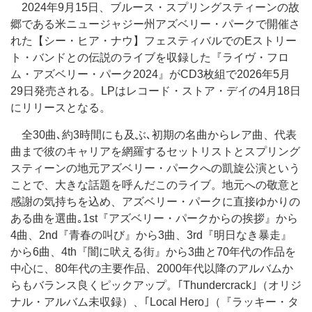
2024年9月15日、ブルース・スプリングスティーンの故
郷である米ニュージャジー州アズベリー・パークで開催さ
れた【シー・ヒア・ナウ】フェスティバルでのEストリー
ト・バンドとの伝説のライブを収録した『ライヴ・フロ
ム・アズベリー・パーク2024』がCD3枚組で2026年5月
29日発売される。LPはレコード・ストア・デイの4月18日
にリリースとなる。
全30曲､約3時間にも及ぶ､初期の名曲からレア曲、代表
曲まで彼のキャリアを網羅するセットリストとスプリング
スティーンの地元アズベリー・パークへの凱旋公演という
ことで、大きな話題を呼んだこのライブ。地元への敬意と
感謝の気持ちを込め、アズベリー・パークに直接ゆかりの
ある曲を選曲｡1st『アズベリー・パークからの挨拶』から
4曲、2nd『青春の叫び』から3曲、3rd『明日なき暴走』
から6曲、4th『闇に吠える街』から3曲と70年代の作品を
中心に、80年代の主要作品、2000年代以降のアルバムか
らもバランス良くピックアップ。｢Thundercrack｣（オリジ
ナル・アルバム未収録）、｢Local Hero｣（『ラッキー・タ