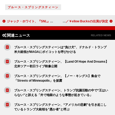
ブルース・スプリングスティーン
ジャック・ホワイト、『SNL』で新曲2曲披露
ウータン・クラン、来日公演にキングギドラ／Awich／般若／￥ellow Bucksの出演が決定
関連ニュース
RELATED NEWS
ブルース・スプリングスティーンは“負け犬”、ドナルド・トランプ
米大統領がMAGAにボイコットを呼びかける
ブルース・スプリングスティーン、【Land Of Hope And Dreams】
北米ツアー初日ライブ映像公開
ブルース・スプリングスティーン、【ノー・キングス】集会で
「Streets of Minneapolis」を披露
ブルース・スプリングスティーン、トランプ抗議活動の中で“王はい
らない”と訴える「外で地獄のような事態が起きている」
ブルース・スプリングスティーン、“アメリカの悲劇”を引き起こし
ているトランプ大統領を”愚か者”と呼ぶ