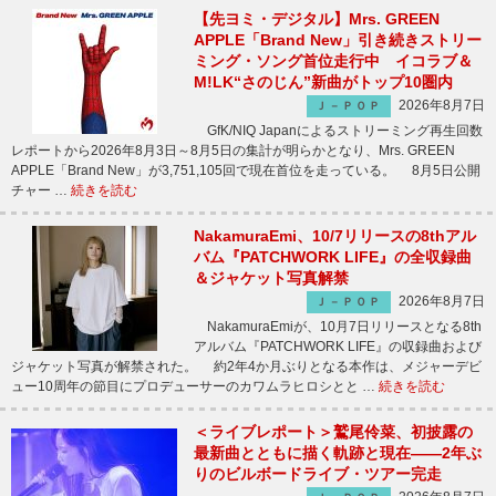
【先ヨミ・デジタル】Mrs. GREEN
APPLE「Brand New」引き続きストリー
ミング・ソング首位走行中 イコラブ＆
M!LK“さのじん”新曲がトップ10圏内
2026年8月7日
Ｊ－ＰＯＰ
GfK/NIQ Japanによるストリーミング再生回数
レポートから2026年8月3日～8月5日の集計が明らかとなり、Mrs. GREEN
APPLE「Brand New」が3,751,105回で現在首位を走っている。 8月5日公開
チャー …
続きを読む
NakamuraEmi、10/7リリースの8thアル
バム『PATCHWORK LIFE』の全収録曲
＆ジャケット写真解禁
2026年8月7日
Ｊ－ＰＯＰ
NakamuraEmiが、10月7日リリースとなる8th
アルバム『PATCHWORK LIFE』の収録曲および
ジャケット写真が解禁された。 約2年4か月ぶりとなる本作は、メジャーデビ
ュー10周年の節目にプロデューサーのカワムラヒロシとと …
続きを読む
＜ライブレポート＞鷲尾伶菜、初披露の
最新曲とともに描く軌跡と現在――2年ぶ
りのビルボードライブ・ツアー完走