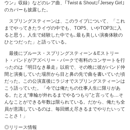
ウン』収録）などのレア曲、｢Twist & Shout｣｢Jersey Girl｣
のカバーも披露した。
スプリングスティーンは、このライブについて、「これ
までやってきたライヴの中でも、TOP5、いやTOP3に入
ると思う。人生で経験した中でも､最も美しい演奏体験の
ひとつだった」と語っている。
最後にブルース・スプリングスティーン＆Eストリー
ト・バンドがアズベリー・パークで有料のコンサートを行
ったのは『明日なき暴走』以前で、その晩に彼がバンド仲
間と演奏していた場所から目と鼻の先で曲を書いていた頃
だった。この公演直後にラジオでスプリングスティーンは
こう語っていた。「今では俺たちの仕事人生に限りがあ
る。たとえ“車輪が外れるまでやるつもり”と言っても…そ
んなことができる年数は限られている。だから、俺たち全
員が意識しているのは、毎回燃え尽きるまでやりたいって
ことさ！」
◎リリース情報