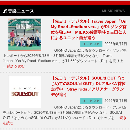
音楽ニュース
MUSIC NEWS
【先ヨミ・デジタル】Travis Japan「On
My Road -Stadium ver.-」がDLソング首
位を独走中 M!LKの佐野勇斗＆吉田仁人
によるユニット曲が追う
2026年8月7日
Ｊ－ＰＯＰ
GfK/NIQ Japanによるダウンロード・ソング売
上レポートから2026年8月3日～8月5日の集計が明らかとなり、Travis
Japan「On My Road -Stadium ver.-」が11,550ダウンロード（DL）を売り上
…
続きを読む
【先ヨミ・デジタル】SOUL'd OUT『は
じめてのSOUL'd OUT』DLアルバム首位
走行中 Stray Kids／アリアナ・グラン
デが追う
2026年8月7日
Ｊ－ＰＯＰ
GfK/NIQ Japanによるダウンロード・アルバム
売上レポートから、2026年8月3日～8月5日の集計が明らかとなり、SOUL’d
OUT『はじめてのSOUL’d OUT』が341ダウンロード（DL）でトップを …
続き
を読む