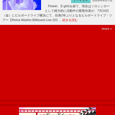
2026年8月7日
Ｊ－ＰＯＰ
Flower、E-girlsを経て、現在はソロシンガー
として精力的に活動中の鷲尾伶菜が、7月24日
（金）にビルボードライブ横浜にて、自身2年ぶりとなるビルボードライブ・ツ
アー【Reina Washio Billboard Live 202 …
続きを読む
more »