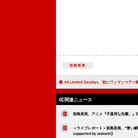
前島亜美
04 Limited Sazabys、秋にワンマンツア
関連ニュース
前島亜美、アニメ『不器用な先輩。』ED
＜ライブレポート＞前島亜美、“青い瞬間”を
supported by animelo】