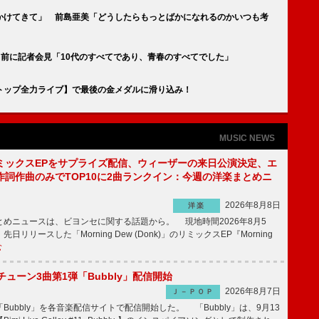
かけてきて」 前島亜美「どうしたらもっとばかになれるのかいつも考
公演目前に記者会見「10代のすべてであり、青春のすべてでした」
トップ全力ライブ】で最後の金メダルに滑り込み！
MUSIC NEWS
ミックスEPをサプライズ配信、ウィーザーの来日公演決定、エ
作詞作曲のみでTOP10に2曲ランクイン：今週の洋楽まとめニ
2026年8月8日
洋楽
めニュースは、ビヨンセに関する話題から。 現地時間2026年8月5
日リリースした「Morning Dew (Donk)」のリミックスEP『Morning
む
ーチューン3曲第1弾「Bubbly」配信開始
2026年8月7日
Ｊ－ＰＯＰ
Bubbly」を各音楽配信サイトで配信開始した。 「Bubbly」は、9月13