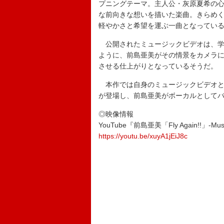
プニングテーマ。主人公・灰原夏希の心
な前向きな想いを描いた楽曲。きらめ
軽やかさと希望を運ぶ一曲となってい
公開されたミュージックビデオは、学
ように、前島亜美がその情景をカメラ
させる仕上がりとなっているそうだ。
本作では自身のミュージックビデオと
が登場し、前島亜美がボーカルとして
◎映像情報
YouTube『前島亜美「Fly Again!!」-Musi
https://youtu.be/xuyA1jEiJ8c