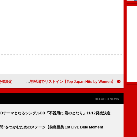
ー開催決定
【Top Japan Hits by Women】SWEET STEADY「SWEET STEP」など初登場でリストイン
RELATED NEWS
テーマとなるシングルCD『不器用に 君のとなり』11/12発売決定
つかむためのステージ【前島亜美 1st LIVE Blue Moment