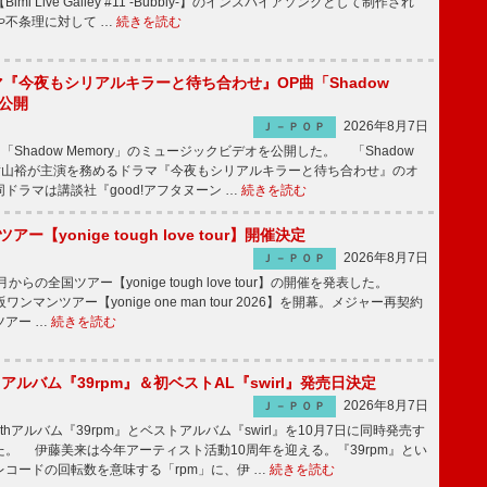
mi Live Galley #11 -Bubbly-】のインスパイアソングとして制作され
や不条理に対して …
続きを読む
ラマ『今夜もシリアルキラーと待ち合わせ』OP曲「Shadow
V公開
2026年8月7日
Ｊ－ＰＯＰ
「Shadow Memory」のミュージックビデオを公開した。 「Shadow
、横山裕が主演を務めるドラマ『今夜もシリアルキラーと待ち合わせ』のオ
ドラマは講談社『good!アフタヌーン …
続きを読む
ツアー【yonige tough love tour】開催決定
2026年8月7日
Ｊ－ＰＯＰ
月からの全国ツアー【yonige tough love tour】の開催を発表した。
阪ワンマンツアー【yonige one man tour 2026】を開幕。メジャー再契約
ツアー …
続きを読む
hアルバム『39rpm』＆初ベストAL『swirl』発売日決定
2026年8月7日
Ｊ－ＰＯＰ
hアルバム『39rpm』とベストアルバム『swirl』を10月7日に同時発売す
。 伊藤美来は今年アーティスト活動10周年を迎える。『39rpm』とい
コードの回転数を意味する「rpm」に、伊 …
続きを読む