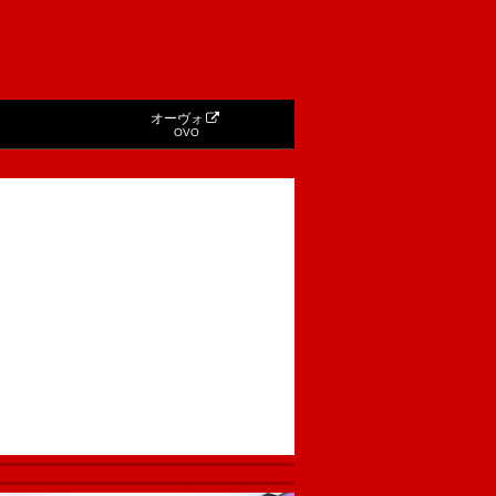
オーヴォ
OVO