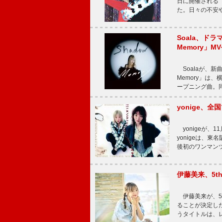
日に開催される【Bi
た。日々の不安
Soala、ド
Memory」M
Soalaが、新曲
Memory」は
ープニング曲。同
yonige、全国
yonigeが、11
yonigeは、東名
後初のワンマン
伊藤美来、5t
伊藤美来が、5t
ることが決定した
うタイトルは、レ