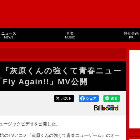
ニュース
音楽
特別企画
NEWS
MUSIC
PR
メ『灰原くんの強くて青春ニュー
y Again!!」MV公開
ポスト
シェア
送る
」のミュージックビデオを公開した。
り放送開始のTVアニメ『灰原くんの強くて青春ニューゲーム』のオー