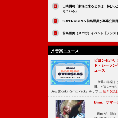
山崎樹範「劇場に来るときは一杯ひっ
えている」
SUPER☆GiRLS 前島亜美が卒業
前島亜美（スパガ）イベント【ノンス
音楽ニュース
ビヨンセがリ
ド・シーラン
ュース
今週の洋楽まと
日、ビヨンセが、先
Dew (Donk) Remix Pack』をサプ …
続きを読
Bimi、サマ
Bimiが、新曲「