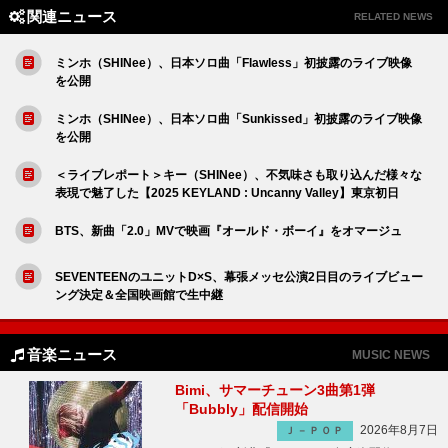
関連ニュース
RELATED NEWS
ミンホ（SHINee）、日本ソロ曲「Flawless」初披露のライブ映像
を公開
ミンホ（SHINee）、日本ソロ曲「Sunkissed」初披露のライブ映像
を公開
＜ライブレポート＞キー（SHINee）、不気味さも取り込んだ様々な
表現で魅了した【2025 KEYLAND : Uncanny Valley】東京初日
BTS、新曲「2.0」MVで映画『オールド・ボーイ』をオマージュ
SEVENTEENのユニットD×S、幕張メッセ公演2日目のライブビュー
ング決定＆全国映画館で生中継
音楽ニュース
MUSIC NEWS
Bimi、サマーチューン3曲第1弾
「Bubbly」配信開始
2026年8月7日
Ｊ－ＰＯＰ