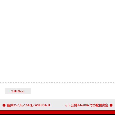
SHINee
藍井エイル／ZAQ／ASH DA HERO出演、バンダイナムコミュージックライブ主催【BEYOND SCENE 2026】開催決定
星野源、ツアー【MAD HOPE】映像作品ジャケット公開＆Netflixでの配信決定