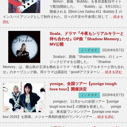
Bimiが、新曲「Bubbly」を各音楽配信サイト
で配信開始した。 「Bubbly」は、9月13日に
開催される【Bimi Live Galley #11 -Bubbly-】の
インスパイアソングとして制作された。日々の不安や不条理に対して …
続きを
読む
Soala、ドラマ『今夜もシリアルキラーと
待ち合わせ』OP曲「Shadow Memory」
MV公開
2026年8月7日
Ｊ－ＰＯＰ
Soalaが、新曲「Shadow Memory」のミュー
ジックビデオを公開した。 「Shadow
Memory」は、横山裕が主演を務めるドラマ『今夜もシリアルキラーと待ち合わ
せ』のオープニング曲。同ドラマは講談社『good!アフタヌーン …
続きを読む
yonige、全国ツアー【yonige tough
love tour】開催決定
2026年8月7日
Ｊ－ＰＯＰ
yonigeが、11月からの全国ツアー【yonige
tough love tour】の開催を発表した。 yonige
は、東名阪ワンマンツアー【yonige one man
tour 2026】を開幕。メジャー再契約後初のワンマンツアー …
続きを読む