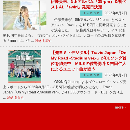
伊藤美来、5thアルバム『39rpm』＆初ベ
ストAL『swirl』発売日決定
2026年8月7日
Ｊ－ＰＯＰ
伊藤美来が、5thアルバム『39rpm』とベスト
アルバム『swirl』を10月7日に同時発売すること
が決定した。 伊藤美来は今年アーティスト活
動10周年を迎える。『39rpm』というタイトルは、レコードの回転数を意味す
る「rpm」に、伊 …
続きを読む
【先ヨミ・デジタル】Travis Japan「On
My Road -Stadium ver.-」がDLソング首
位を独走中 M!LKの佐野勇斗＆吉田仁人
によるユニット曲が追う
2026年8月7日
Ｊ－ＰＯＰ
GfK/NIQ Japanによるダウンロード・ソング売
上レポートから2026年8月3日～8月5日の集計が明らかとなり、Travis
Japan「On My Road -Stadium ver.-」が11,550ダウンロード（DL）を売り上
…
続きを読む
more »