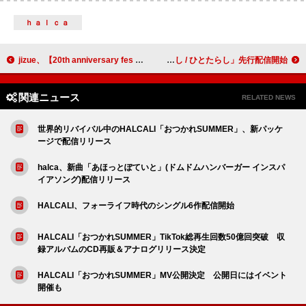
ｈａｌｃａ
jizue、【20th anniversary fes 「ONES」】開催決定
桑田佳祐、キャリア初のアニメ書き下ろし新曲「人誑し / ひとたらし」先行配信開始
関連ニュース
RELATED NEWS
世界的リバイバル中のHALCALI「おつかれSUMMER」、新パッケ
ージで配信リリース
halca、新曲「あほっとぽていと」(ドムドムハンバーガー インスパ
イアソング)配信リリース
HALCALI、フォーライフ時代のシングル6作配信開始
HALCALI「おつかれSUMMER」TikTok総再生回数50億回突破 収
録アルバムのCD再販＆アナログリリース決定
HALCALI「おつかれSUMMER」MV公開決定 公開日にはイベント
開催も