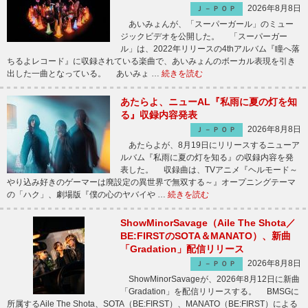
2026年8月8日
Ｊ－ＰＯＰ
あいみょんが、「スーパーガール」のミュー
ジックビデオを公開した。 「スーパーガー
ル」は、2022年リリースの4thアルバム『瞳へ落
ちるよレコード』に収録されている楽曲で、あいみょんのボーカル表現を引き
出した一曲となっている。 あいみょ …
続きを読む
あたらよ、ニューAL『私雨に夏の灯を知
る』収録内容発表
2026年8月8日
Ｊ－ＰＯＰ
あたらよが、8月19日にリリースするニューア
ルバム『私雨に夏の灯を知る』の収録内容を発
表した。 収録曲は、TVアニメ『ヘルモード～
やり込み好きのゲーマーは廃設定の異世界で無双する～』オープニングテーマ
の「ハク」、劇場版『僕の心のヤバイや …
続きを読む
ShowMinorSavage（Aile The Shota／
BE:FIRSTのSOTA＆MANATO）、新曲
「Gradation」配信リリース
2026年8月8日
Ｊ－ＰＯＰ
ShowMinorSavageが、2026年8月12日に新曲
「Gradation」を配信リリースする。 BMSGに
所属するAile The Shota、SOTA（BE:FIRST）、MANATO（BE:FIRST）による