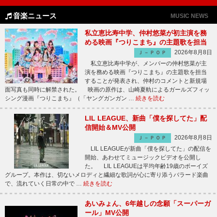
音楽ニュース
MUSIC NEWS
私立恵比寿中学、仲村悠菜が初主演を務
める映画『つりこまち』の主題歌を担当
2026年8月8日
Ｊ－ＰＯＰ
私立恵比寿中学が、メンバーの仲村悠菜が主
演を務める映画『つりこまち』の主題歌を担当
することが発表され、仲村のコメントと新規場
面写真も同時に解禁された。 映画の原作は、山崎夏軌によるガールズフィッ
シング漫画『つりこまち』（「ヤングガンガン …
続きを読む
LIL LEAGUE、新曲「僕を探してた」配
信開始＆MV公開
2026年8月8日
Ｊ－ＰＯＰ
LIL LEAGUEが新曲「僕を探してた」の配信を
開始、あわせてミュージックビデオを公開し
た。 LIL LEAGUEは平均年齢19歳のボーイズ
グループ。本作は、切ないメロディと繊細な歌詞が心に寄り添うバラード楽曲
で、流れていく日常の中で …
続きを読む
あいみょん、6年越しの念願「スーパーガ
ール」MV公開