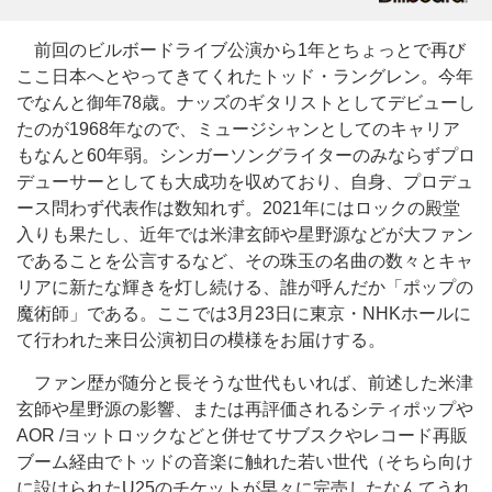
前回のビルボードライブ公演から1年とちょっとで再び
ここ日本へとやってきてくれたトッド・ラングレン。今年
でなんと御年78歳。ナッズのギタリストとしてデビューし
たのが1968年なので、ミュージシャンとしてのキャリア
もなんと60年弱。シンガーソングライターのみならずプロ
デューサーとしても大成功を収めており、自身、プロデュ
ース問わず代表作は数知れず。2021年にはロックの殿堂
入りも果たし、近年では米津玄師や星野源などが大ファン
であることを公言するなど、その珠玉の名曲の数々とキャ
リアに新たな輝きを灯し続ける、誰が呼んだか「ポップの
魔術師」である。ここでは3月23日に東京・NHKホールに
て行われた来日公演初日の模様をお届けする。
ファン歴が随分と長そうな世代もいれば、前述した米津
玄師や星野源の影響、または再評価されるシティポップや
AOR /ヨットロックなどと併せてサブスクやレコード再販
ブーム経由でトッドの音楽に触れた若い世代（そちら向け
に設けられたU25のチケットが早々に完売したなんてうれ