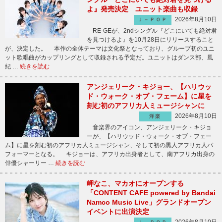
よ』発売決定 ユニット楽曲も収録
2026年8月10日
Ｊ－ＰＯＰ
RE-GEが、2ndシングル『どこにいても絶対君
を見つけるよ』を10月28日にリリースすること
が、決定した。 本作の全体テーマは文化祭となっており、グループ初のユニ
ット歌唱曲がカップリングとして収録される予定だ。ユニットはダンス部、風
紀 …
続きを読む
アンジェリーク・キジョー、【ハリウッ
ド・ウォーク・オブ・フェーム】に星を
刻む初のアフリカ人ミュージシャンに
2026年8月10日
洋楽
音楽界のアイコン、アンジェリーク・キジョ
ーが、【ハリウッド・ウォーク・オブ・フェー
ム】に星を刻む初のアフリカ人ミュージシャン、そして初の黒人アフリカ人パ
フォーマーとなる。 キジョーは、アフリカ出身者として、南アフリカ出身の
俳優シャーリー …
続きを読む
岬なこ、マカオにオープンする
「CONTENT CAFE powered by Bandai
Namco Music Live」グランドオープン
イベントに出演決定