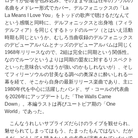
ロディが会場を包み込み、そのまま今度は往年のソウルの
名曲をメドレー形式でカバー。デルフォニックスの「La
La Means I Love You」をトッドの歌声で聴けるだなんて
という感慨と同時に、デルフォニックスと出身地（フィラ
デルフィア）を同じくするトッドのルーツ（とはいえ活動
時期も同じというか、むしろ当曲収録のデルフォニックス
のデビューアルバムとナッズのデビューアルバムは同じく
1968年リリースなので、2組は完全に同期という関係性。
なのでルーツというよりは同期の盟友に対するリスペクト
といった意味合いのほうが強いのかもしれないが）、そし
てフィリーソウルの甘美なる調べの奥深さに酔いしれる一
幕を経て、そこから自身の最新リリース楽曲であり、主に
1980年代を中心に活躍したバンド、ザ・コールの代表曲
を2026年にアップデートした「The Walls Came
Down」。本編ラストは再びユートピア期の「One
World」であった。
こんなうれしいサプライズだらけのライブを観せられ、
魅せられてしまってはもう、たまったもんではない。だが