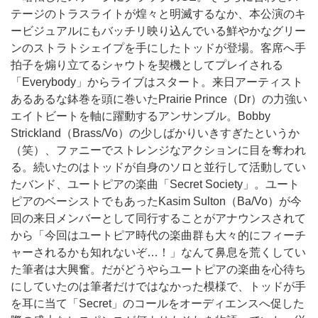
テージのトラスライトが煌々と明滅するなか、本公演のキ
ービジュアルにもバッチリ映り込んでいる鮮やかなグリー
ンのストラトシェイプを手にしたトッドが登場。客席へ手
拍子を煽り立てるシャウトを契機としてプレイされる
「Everybody」からライブはスタート。来日アーティスト
あるあるな鉢巻を頭に巻いたPrairie Prince（Dr）の力強い
エイトビートを軸に躍動するアンサンブル。Bobby
Strickland（Brass/Vo）の少しばかりいきすぎたというか
（笑）、ファニーでストレンジなアクションに目を奪われ
る。続いたのはトッドが自身のソロと並行して活動してい
たバンド、ユートピアの楽曲「Secret Society」。ユート
ピアのベーシストでもあったKasim Sulton（Ba/Vo）が今
回の来日メンバーとして同行することがアナウンスされて
から「今回はユートピア時代の楽曲群も大々的にフィーチ
ャーされるかも知れないぞ…！」なんて鼻息を荒くしてい
た筆者は大興奮。だがどうやらユートピアの楽曲を心待ち
にしていたのは筆者だけではなかった模様で、トッドが手
を耳に当て「Secret」のコールをオーディエンスへ促した