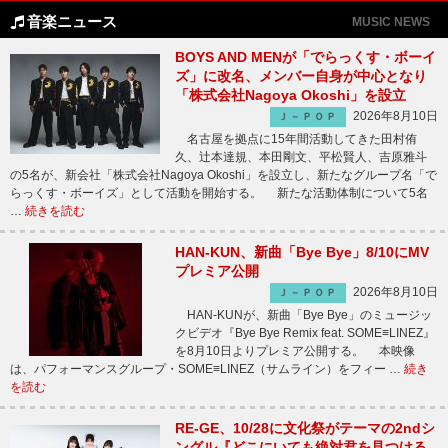
音楽ニュース
MUSIC NEWS
BOYS AND MENが「でらっくす・ボーイ
ズ」に改名、メンバー自身が中心となり
「株式会社Nagoya Okoshi」を設立
2026年8月10日
Ｊ－ＰＯＰ
名古屋を拠点に15年間活動してきた田村侑
久、辻本達規、本田剛文、平松賢人、吉原雅斗
の5名が、新会社「株式会社Nagoya Okoshi」を設立し、新たなグループ名「で
らっくす・ボーイズ」として活動を開始する。 新たな活動体制について5名
…
続きを読む
HAN-KUN、新曲「Bye Bye」8/10にMV
プレミア公開
2026年8月10日
Ｊ－ＰＯＰ
HAN-KUNが、新曲「Bye Bye」のミュージッ
クビデオ『Bye Bye Remix feat. SOME≡LINEZ』
を8月10日よりプレミア公開する。 本映像
は、パフォーマンスグループ・SOME≡LINEZ（サムライン）をフィー …
続き
を読む
RE-GE、10/28に文化祭がテーマの2ndシ
ングル『どこにいても絶対君を見つける