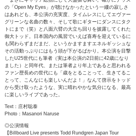
の「Open My Eyes」が聴けなかったという一縷の寂しさ
はあれども、本公演の充実度、タイムレスにしてエヴァー
グリーンな名曲の数々、そして歌にギターにダンスにタク
トにまで（笑）と八面六臂の大立ち回りを披露してくれた
御大トッド。日本国内の風習でいえば喜寿を迎えているに
も関わらずまだまだ、というかますますエネルギッシュな
その活動っぷりにはもう頭が下がるばかり。本公演を目撃
したU25世代にも筆者（実は本公演の2日前に42歳になり
ました）と同年代、または筆者より年上であると思われる
ファン歴長めの世代にも「歳をとることって、生きてるこ
とって、こんなにも楽しいんだよ！」なんて啓示をトッド
から受け取ったような、実に晴れやかな気分になる、最高
に楽しいライブであった。
Text：庄村聡泰
Photo：Masanori Naruse
◎公演情報
【Billboard Live presents Todd Rundgren Japan Tour