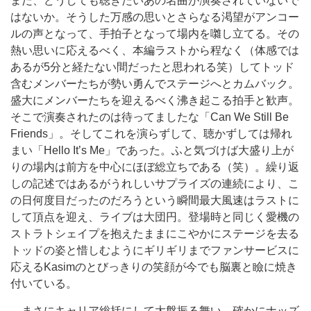
まだ、どうしても聴きたいあの名曲が演奏されていないで
はないか。そうした万感の思いとさらなる渇望がアンコー
ルの声となって、手拍子となって場内を囃し立てる。その
熱い思いに応えるべく、本編ラストから程なく（体感では
あるが5分と経たない間だったと思われる笑）してトッド
含むメンバーたちが勢い勇んでステージへとカムバック。
盛大にメンバーたちを迎えるべく沸き起こる拍手と歓声。
そこで演奏されたのは待ってましたな「Can We Still Be
Friends」。そしてこれを演らずして、聴かずしては帰れ
まい「Hello It’s Me」であった。ふと気づけば大盛り上が
りの場内は前方を中心にほぼ総立ちである（笑）。繰り返
しの記述ではあるがうれしいサプライズの連続により、こ
の日何度目だったのだろうという瞬間最大風速はラストに
して頂点を迎え、ライブは大団円。登場時と同じく愛機の
ストラトシェイプを抱えたままにこやかにステージを去る
トッドの姿と惜しむようにギリギリまでファンサービスに
応えるKasimのとびっきりの笑顔が今でも脳裏と瞼に焼き
付いている。
まさにキャリア総括にして大盤振る舞い。確かにナッズ