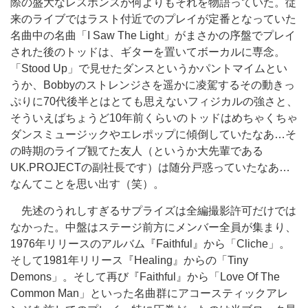
際の盛大なレスポンスが何よりもそれを物語っていた。従
来のライブではラスト付近でのプレイが定番となっていた
名曲中の名曲「I Saw The Light」がまさかの序盤でプレイ
された後のトッドは、ギターを置いてボーカルに専念。
「Stood Up」で見せたダンスというかパントマイムとい
うか、Bobbyのストレンジさを遥かに凌駕するその動きっ
ぷりに70代後半とはとても思えないフィジカルの強さと、
そういえばちょうど10年前くらいのトッドはめちゃくちゃ
ダンスミュージックやエレポップに傾倒していたなあ…そ
の時期のライブ観てた友人（というか大先輩である
UK.PROJECTの副社長です）は随分戸惑っていたなあ…
なんてことを思い出す（笑）。
先述のうれしすぎるサプライズは全編撮影許可だけでは
なかった。中盤はステージ前方にメンバー全員が集まり、
1976年リリースのアルバム『Faithful』から「Cliche」。
そして1981年リリース『Healing』からの「Tiny
Demons」。そして再び『Faithful』から「Love Of The
Common Man」といった名曲群にアコースティックアレ