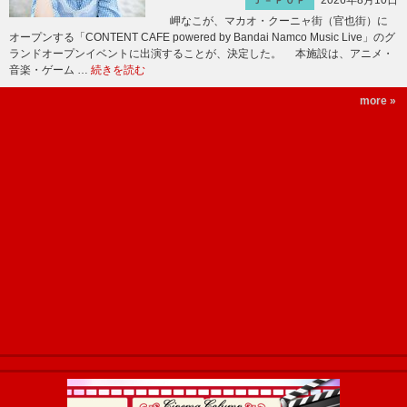
2026年8月10日
Ｊ－ＰＯＰ
岬なこが、マカオ・クーニャ街（官也街）に
オープンする「CONTENT CAFE powered by Bandai Namco Music Live」のグ
ランドオープンイベントに出演することが、決定した。 本施設は、アニメ・
音楽・ゲーム …
続きを読む
more »