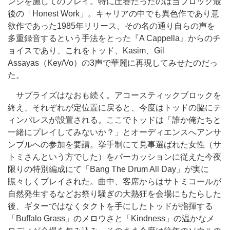
ンジを施してのプレイ。特に圧巻だったのは当ブロック最
後の「Honest Work」。キャリアの中でも異色作であり意
欲作であった1985年リリース、その名の通り自らの声を
多重録音するという手法をとった『A Cappella』からのチ
ョイスであり、これをトッド、Kasim、Gil
Assayas（Key/Vo）の3声で華麗に再現してみせたのだっ
た。
サプライズはなおも続く。アコースティックブロックを
終え、それぞれが定位置に戻ると、今度はトッドの脇にテ
ィンバレスが設置される。ここでトッドは「誰か俺たちと
一緒にプレイしてみないか？」とオーディエンスへアンサ
ンブルへの参加を要請。挙手制にて見事選ばれた女性（サ
トミさんという方でした）をパーカッションに従えた今夜
限りの特別編成にて「Bang The Drum All Day」が実に
賑々しくプレイされた。曲中、客席からはサトミコールが
自然発生するなどお祭り騒ぎの大熱狂を会場にもたらした
後、ギターではなくタクトを手にしたトッドが指揮する
「Buffalo Grass」のメロウさと「Kindness」の温かなメ