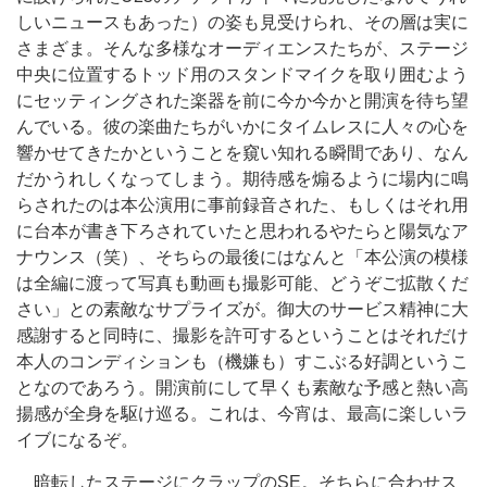
しいニュースもあった）の姿も見受けられ、その層は実に
さまざま。そんな多様なオーディエンスたちが、ステージ
中央に位置するトッド用のスタンドマイクを取り囲むよう
にセッティングされた楽器を前に今か今かと開演を待ち望
んでいる。彼の楽曲たちがいかにタイムレスに人々の心を
響かせてきたかということを窺い知れる瞬間であり、なん
だかうれしくなってしまう。期待感を煽るように場内に鳴
らされたのは本公演用に事前録音された、もしくはそれ用
に台本が書き下ろされていたと思われるやたらと陽気なア
ナウンス（笑）、そちらの最後にはなんと「本公演の模様
は全編に渡って写真も動画も撮影可能、どうぞご拡散くだ
さい」との素敵なサプライズが。御大のサービス精神に大
感謝すると同時に、撮影を許可するということはそれだけ
本人のコンディションも（機嫌も）すこぶる好調というこ
となのであろう。開演前にして早くも素敵な予感と熱い高
揚感が全身を駆け巡る。これは、今宵は、最高に楽しいラ
イブになるぞ。
暗転したステージにクラップのSE。そちらに合わせス