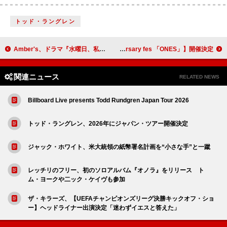
トッド・ラングレン
Amber's、ドラマ『水曜日、私の夫に抱かれてください』OPテーマ「エデン」配信リリース＆MV公開
jizue、【20th anniversary fes 「ONES」】開催決定
関連ニュース
RELATED NEWS
Billboard Live presents Todd Rundgren Japan Tour 2026
トッド・ラングレン、2026年にジャパン・ツアー開催決定
ジャック・ホワイト、米大統領の紙幣署名計画を“小さな手”と一蹴
レッチリのフリー、初のソロアルバム『オノラ』をリリース ト
ム・ヨークや二ック・ケイヴも参加
ザ・キラーズ、【UEFAチャンピオンズリーグ決勝キックオフ・ショ
ー】ヘッドライナー出演決定「迷わずイエスと答えた」