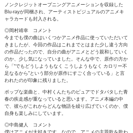
ノンクレジットオープニングアニメーションを収録した
Blu-rayが同梱され、アーティストビジュアルのアニメキ
ャラカードも封入される。
◎岡村靖幸 コメント
今までも僕の曲はいくつかアニメ作品に使っていただいて
きましたが、今回の作品はこれまでとはまた少し違う方向
の作品だったので、自分の曲がアニメとどう親和していく
のか、少し気になっていました。そんな中で、原作の方か
ら「“でもどうしようもなく こうしようもなく カロリー不
足なるから”という部分が原作にすごく合っている」と言
われたのが印象に残りました。
ポップな楽曲と、中村くんたちのピュアでドタバタした青
春の疾走感が重なっていると思います。アニメ本編の中
で、彼らがこれからどんな物語を繰り広げていくのか、僕
自身も楽しみにしています。
◎中島健人 コメント
僕はアニメが大好きです。なので、アニメの主題歌を歌わ