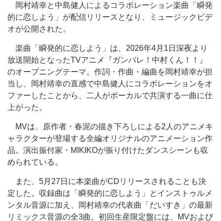
岡村靖幸と中島健人によるコラボレーション楽曲「瞬発
的に恋しよう」が配信リリースとなり、ミュージックビデ
オが公開された。
楽曲「瞬発的に恋しよう」は、2026年4月1日深夜より
放送開始となったTVアニメ『ガンバレ！中村くん！！』
のオープニングテーマ。作詞・作曲・編曲を岡村靖幸が担
当し、岡村靖幸の直感で中島健人にコラボレーションをオ
ファーしたことから、二人がボーカルで共演する一曲に仕
上がった。
MVは、原作者・春泥の描き下ろしによる2人のアニメキ
ャラクターが登場する全編オリジナルのアニメーション作
品。演出振付家・MIKIKOが振り付けたダンスシーンも収
められている。
また、5月27日に本楽曲がCDリリースされることも決
定した。収録曲は「瞬発的に恋しよう」とインストゥルメ
ンタル音源に加え、岡村靖幸の代表曲「だいすき」の最新
リミックス音源の全3曲。初回生産限定盤には、MVおよび