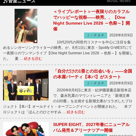
音楽ニュース
MUSIC NEWS
＜ライブレポート＞一夜限りのカラフル
でハッピーな祝祭――映秀。、【One
Night Summer Live 2026 ～色祭～】開
催
2026年8月9日
Ｊ－ＰＯＰ
10代20代の同世代リスナーを中心に注目を集
めるシンガーソングライターの映秀。が、8月1日に東京・Spotify O-WESTにて
一夜限りのワンマンライブ【One Night Summer Live 2026 ～色祭～】を開催し
た。 夏 …
続きを読む
「自分だけの1冊との出会いを」――全国
の本屋パーティ【本パ】がスタート
2026年8月9日
Ｊ－ＰＯＰ
2026年8月8日に東京・紀伊國屋書店新宿本店
で、森永乳業のマウントレーニアと「新潮文庫
の100冊」を企画する新潮文庫がコラボしたプロ
ジェクト【本パ】オールナイト・オープニングイベントが開催された。 本プ
ロジェクトは「ほんとのひとやすみ …
続きを読む
SUPER EIGHT、2027年春にニューアル
バム発売＆アリーナツアー開催