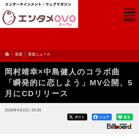
MENU
音楽
音楽ニュース
岡村靖幸×中島健人のコラボ曲
「瞬発的に恋しよう」MV公開、5
月にCDリリース
2026年4月2日 / 20:35
ポスト
シェア
送る