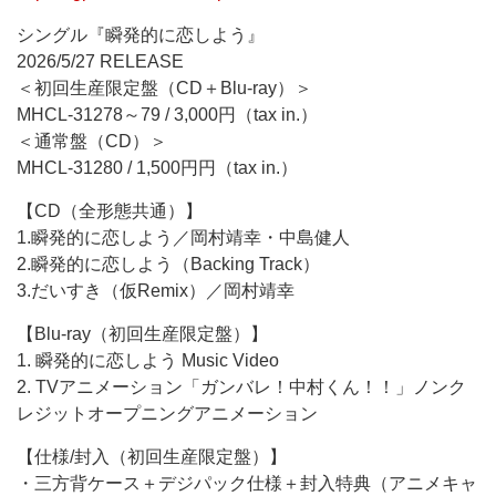
シングル『瞬発的に恋しよう』
2026/5/27 RELEASE
＜初回生産限定盤（CD＋Blu-ray）＞
MHCL-31278～79 / 3,000円（tax in.）
＜通常盤（CD）＞
MHCL-31280 / 1,500円円（tax in.）
【CD（全形態共通）】
1.瞬発的に恋しよう／岡村靖幸・中島健人
2.瞬発的に恋しよう（Backing Track）
3.だいすき（仮Remix）／岡村靖幸
【Blu-ray（初回生産限定盤）】
1. 瞬発的に恋しよう Music Video
2. TVアニメーション「ガンバレ！中村くん！！」ノンク
レジットオープニングアニメーション
【仕様/封入（初回生産限定盤）】
・三方背ケース＋デジパック仕様＋封入特典（アニメキャ