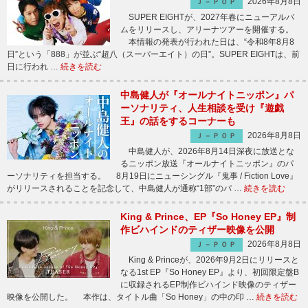
2026年8月8日
Ｊ－ＰＯＰ
SUPER EIGHTが、2027年春にニューアルバ
ムをリリースし、アリーナツアーを開催する。
本情報の発表が行われた日は、“令和8年8月8
日”という「888」が並ぶ“超八（スーパーエイト）の日”。SUPER EIGHTは、前
日に行われ …
続きを読む
中島健人が『オールナイトニッポン』パ
ーソナリティ、人生相談を受け『遊戯
王』の話をするコーナーも
2026年8月8日
Ｊ－ＰＯＰ
中島健人が、2026年8月14日深夜に放送とな
るニッポン放送『オールナイトニッポン』のパ
ーソナリティを担当する。 8月19日にニューシングル『鬼事 / Fiction Love』
がリリースされることを記念して、中島健人が通称“1部”のパ …
続きを読む
King & Prince、EP『So Honey EP』制
作ビハインドのティザー映像を公開
2026年8月8日
Ｊ－ＰＯＰ
King & Princeが、2026年9月2日にリリースと
なる1st EP『So Honey EP』より、初回限定盤B
に収録されるEP制作ビハインド映像のティザー
映像を公開した。 本作は、タイトル曲「So Honey」の中の印 …
続きを読む