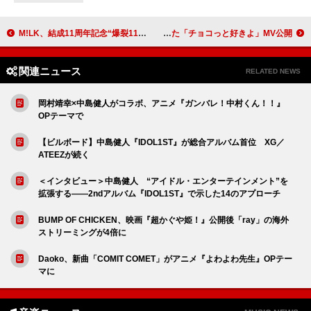
M!LK、結成11周年記念“爆裂11時間生配信”をBlu-ray＆DVD化
asmi、揺れる恋心をアニメーションでも表現した「チョコっと好きよ」MV公開
関連ニュース
RELATED NEWS
岡村靖幸×中島健人がコラボ、アニメ『ガンバレ！中村くん！！』
OPテーマで
【ビルボード】中島健人『IDOL1ST』が総合アルバム首位 XG／
ATEEZが続く
＜インタビュー＞中島健人 “アイドル・エンターテインメント”を
拡張する――2ndアルバム『IDOL1ST』で示した14のアプローチ
BUMP OF CHICKEN、映画『超かぐや姫！』公開後「ray」の海外
ストリーミングが4倍に
Daoko、新曲「COMIT COMET」がアニメ『よわよわ先生』OPテー
マに