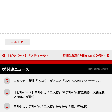
ヨルシカ
【ビルボード】『スティール・ボール・ラン ジョジョの奇妙な冒険』メインテーマが3か国で日本曲トップ10入り
M!LK、結成11周年記念“爆裂11時間生配信”をBlu-ray＆DVD化
関連ニュース
RELATED NEWS
ヨルシカ、新曲「あぶく」がアニメ『LIAR GAME』OPテーマに
【ビルボード】ヨルシカ『二人称』DLアルバム首位獲得 大森元貴
／HANAが続く
ヨルシカ、アルバム『二人称』からから「櫂」MV公開