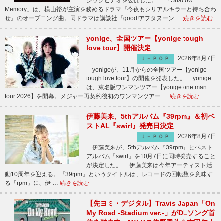
ジックビデオを公開した。 「Shadow
Memory」は、横山裕が主演を務めるドラマ『今夜もシリアルキラーと待ち合わ
せ』のオープニング曲。同ドラマは講談社『good!アフタヌーン …
続きを読む
yonige、全国ツアー【yonige tough
love tour】開催決定
2026年8月7日
Ｊ－ＰＯＰ
yonigeが、11月からの全国ツアー【yonige
tough love tour】の開催を発表した。 yonige
は、東名阪ワンマンツアー【yonige one man
tour 2026】を開幕。メジャー再契約後初のワンマンツアー …
続きを読む
伊藤美来、5thアルバム『39rpm』＆初ベ
ストAL『swirl』発売日決定
2026年8月7日
Ｊ－ＰＯＰ
伊藤美来が、5thアルバム『39rpm』とベスト
アルバム『swirl』を10月7日に同時発売すること
が決定した。 伊藤美来は今年アーティスト活
動10周年を迎える。『39rpm』というタイトルは、レコードの回転数を意味す
る「rpm」に、伊 …
続きを読む
【先ヨミ・デジタル】Travis Japan「On
My Road -Stadium ver.-」がDLソング首