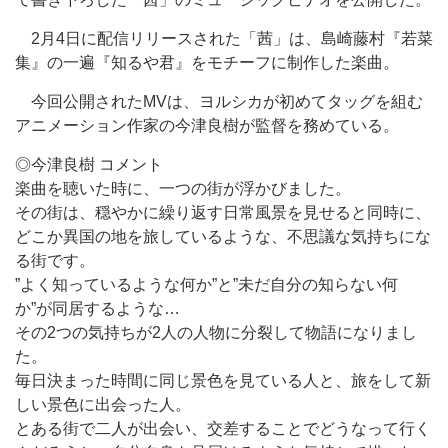
2月4日に配信リリースされた「茜」は、島崎藤村『若菜
集』の一遍『知るや君』をモチーフに制作した楽曲。
今回公開されたMVは、ヨルシカが初めてタッグを組む
アニメーション作家の今津良樹が監督を務めている。
◎今津良樹 コメント
楽曲を聴いた時に、一つの街が浮かびました。
その街は、穏やかに繰り返す日常風景を見せると同時に、
どこか異国の地を旅しているような、不思議な気持ちにな
る街です。
”よく知っているような何か”と”未だ自分の知らない何
か”が同居するような…
その2つの気持ちが2人の人物に分裂して物語になりまし
た。
毎日決まった時間に同じ景色を見ている人と、旅をして新
しい景色に出会った人。
とある街で二人が出会い、交差することでどうなって行く