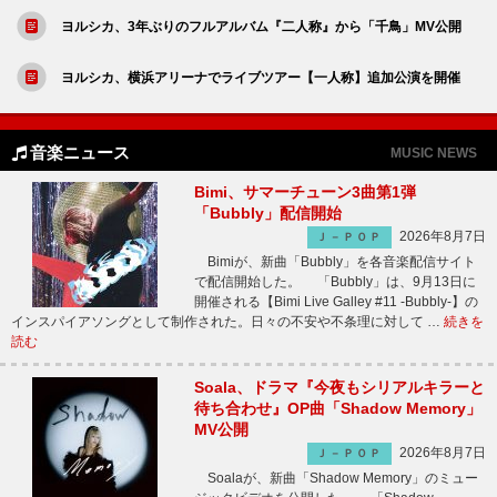
ヨルシカ、3年ぶりのフルアルバム『二人称』から「千鳥」MV公開
ヨルシカ、横浜アリーナでライブツアー【一人称】追加公演を開催
音楽ニュース
MUSIC NEWS
Bimi、サマーチューン3曲第1弾
「Bubbly」配信開始
2026年8月7日
Ｊ－ＰＯＰ
Bimiが、新曲「Bubbly」を各音楽配信サイト
で配信開始した。 「Bubbly」は、9月13日に
開催される【Bimi Live Galley #11 -Bubbly-】の
インスパイアソングとして制作された。日々の不安や不条理に対して …
続きを
読む
Soala、ドラマ『今夜もシリアルキラーと
待ち合わせ』OP曲「Shadow Memory」
MV公開
2026年8月7日
Ｊ－ＰＯＰ
Soalaが、新曲「Shadow Memory」のミュー