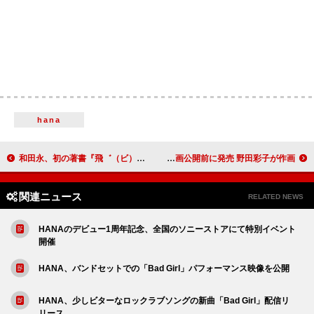
hana
和田永、初の著書『飛゛（ビ）！ 電磁民族音楽』4/3発売 廃家電が楽器に変わるまでを綴る
小川哲『君のクイズ』コミカライズ版第1巻を映画公開前に発売 野田彩子が作画
関連ニュース
RELATED NEWS
HANAのデビュー1周年記念、全国のソニーストアにて特別イベント
開催
HANA、バンドセットでの「Bad Girl」パフォーマンス映像を公開
HANA、少しビターなロックラブソングの新曲「Bad Girl」配信リ
リース