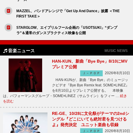
MAZZEL、バンドアレンジで「Get Up And Dance」披露 ＜THE
FIRST TAKE＞
STARGLOW、エイプリルフール企画の「USOTSUKI」“ダンプ
ラ”＆通常のダンスプラクティス映像を公開
音楽ニュース
MUSIC NEWS
HAN-KUN、新曲「Bye Bye」8/10にMV
プレミア公開
2026年8月10日
Ｊ－ＰＯＰ
HAN-KUNが、新曲「Bye Bye」のミュージッ
クビデオ『Bye Bye Remix feat. SOME≡LINEZ』
を8月10日よりプレミア公開する。 本映像
は、パフォーマンスグループ・SOME≡LINEZ（サムライン）をフィー …
続き
を読む
RE-GE、10/28に文化祭がテーマの2ndシ
ングル『どこにいても絶対君を見つける
よ』発売決定 ユニット楽曲も収録
2026年8月10日
Ｊ－ＰＯＰ