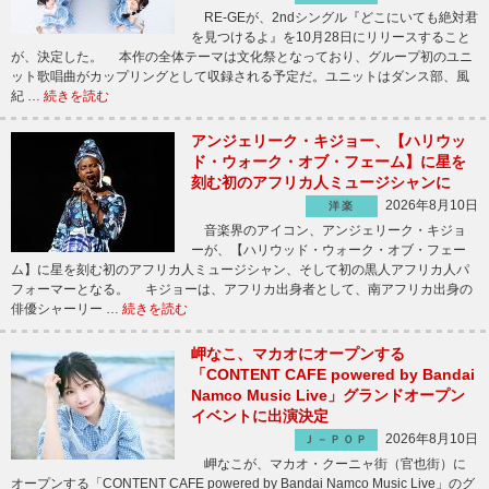
RE-GEが、2ndシングル『どこにいても絶対君
を見つけるよ』を10月28日にリリースすること
が、決定した。 本作の全体テーマは文化祭となっており、グループ初のユニ
ット歌唱曲がカップリングとして収録される予定だ。ユニットはダンス部、風
紀 …
続きを読む
アンジェリーク・キジョー、【ハリウッ
ド・ウォーク・オブ・フェーム】に星を
刻む初のアフリカ人ミュージシャンに
2026年8月10日
洋楽
音楽界のアイコン、アンジェリーク・キジョ
ーが、【ハリウッド・ウォーク・オブ・フェー
ム】に星を刻む初のアフリカ人ミュージシャン、そして初の黒人アフリカ人パ
フォーマーとなる。 キジョーは、アフリカ出身者として、南アフリカ出身の
俳優シャーリー …
続きを読む
岬なこ、マカオにオープンする
「CONTENT CAFE powered by Bandai
Namco Music Live」グランドオープン
イベントに出演決定
2026年8月10日
Ｊ－ＰＯＰ
岬なこが、マカオ・クーニャ街（官也街）に
オープンする「CONTENT CAFE powered by Bandai Namco Music Live」のグ