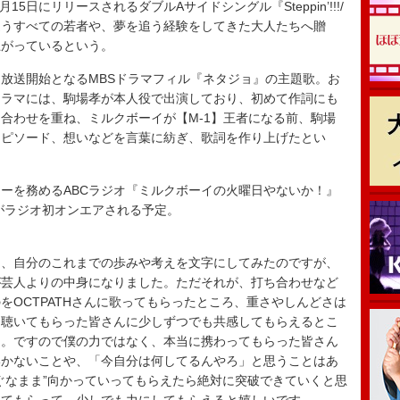
5日にリリースされるダブルAサイドシングル『Steppin’!!!/
追うすべての若者や、夢を追う経験をしてきた大人たちへ贈
上がっているという。
り放送開始となるMBSドラマフィル『ネタジョ』の主題歌。お
ドラマには、駒場孝が本人役で出演しており、初めて作詞にも
合わせを重ね、ミルクボーイが【M-1】王者になる前、駒場
エピソード、想いなどを言葉に紡ぎ、歌詞を作り上げたとい
ーを務めるABCラジオ『ミルクボーイの火曜日やないか！』
曲がラジオ初オンエアされる予定。
り、自分のこれまでの歩みや考えを文字にしてみたのですが、
が芸人よりの中身になりました。ただそれが、打ち合わせなど
をOCTPATHさんに歌ってもらったところ、重さやしんどさは
て聴いてもらった皆さんに少しずつでも共感してもらえるとこ
た。ですので僕の力ではなく、本当に携わってもらった皆さん
いかないことや、「今自分は何してるんやろ」と思うことはあ
ぐなまま”向かっていってもらえたら絶対に突破できていくと思