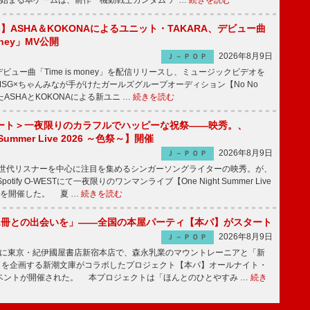
始まる本ゲームは、前作『機動戦士ガンダム ア …
続きを読む
irls】ASHA＆KOKONAによるユニット・TAKARA、デビュー曲
money」MV公開
2026年8月9日
Ｊ－ＰＯＰ
ビュー曲「Time is money」を配信リリースし、ミュージックビデオを
SG×ちゃんみなが手がけたガールズグループオーディション【No No
したASHAとKOKONAによる新ユニ …
続きを読む
ート＞一夜限りのカラフルでハッピーな祝祭――映秀。、
 Summer Live 2026 ～色祭～】開催
2026年8月9日
Ｊ－ＰＯＰ
同世代リスナーを中心に注目を集めるシンガーソングライターの映秀。が、
otify O-WESTにて一夜限りのワンマンライブ【One Night Summer Live
～】を開催した。 夏 …
続きを読む
1冊との出会いを」――全国の本屋パーティ【本パ】がスタート
2026年8月9日
Ｊ－ＰＯＰ
8日に東京・紀伊國屋書店新宿本店で、森永乳業のマウントレーニアと「新
冊」を企画する新潮文庫がコラボしたプロジェクト【本パ】オールナイト・
ベントが開催された。 本プロジェクトは「ほんとのひとやすみ …
続き