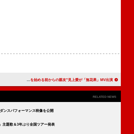
CLAN QUEEN、メンバーの“活動を始める前からの親友”見上愛が「無花果」MV出演
RELATED NEWS
!!!」ダンスパフォーマンス映像を公開
ョ』主題歌＆3年ぶり全国ツアー発表