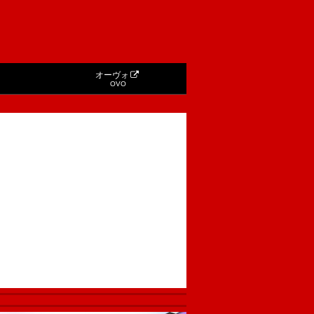
オーヴォ
OVO