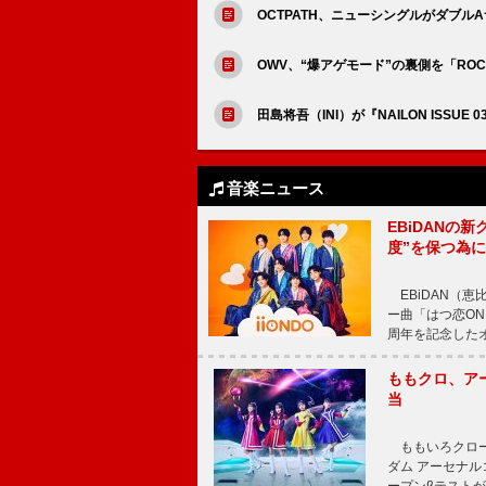
OCTPATH、ニューシングルがダブルAサイ
OWV、“爆アゲモード”の裏側を「ROC
田島将吾（INI）が『NAILON ISSUE
音楽ニュース
EBiDANの
度”を保つ為
EBiDAN（恵
ー曲「はつ恋ON
周年を記念したオー
ももクロ、ア
当
ももいろクロー
ダム アーセナル