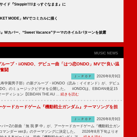
ド『Steppin'!!!/まっすぐなまま』に
KET MODE」MVでコミカルに描く
 03』Wカバー、“Sweet Vacance”テーマのネイル3パターンを披露
MUSIC NEWS
新グループ・iiONDO、デビュー曲「はつ恋ONDO」MVで“良い温
に奮闘
2026年8月9日
Ｊ－ＰＯＰ
比寿学園男子部）の新グループ・iiONDO（読み：イイオンド）が、デビュ
DO」のミュージックビデオを公開した。 iiONDOは、EBiDAN発足15
ディション【EBiDAN THE AU …
続きを読む
ーケードカードゲーム『機動戦士ガンダム』テーマソングを担
2026年8月9日
Ｊ－ＰＯＰ
バーZの新曲「無 我 夢 中」が、アーケードカードゲーム『機動戦士ガン
コマンダー ver.β』のテーマソングに決定した。 2026年8月下旬よりオ