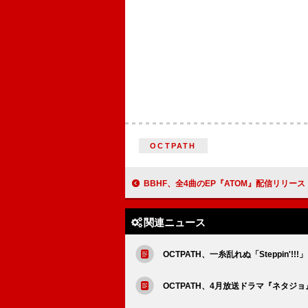
OCTPATH
BBHF、全4曲のEP『ATOM』配信リリース
関連ニュース
OCTPATH、一糸乱れぬ「Steppin'
OCTPATH、4月放送ドラマ『ネタジ