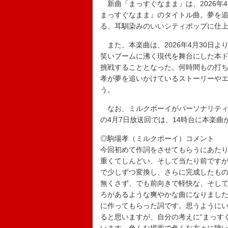
新曲「まっすぐなまま」は、2026年4月1
まっすぐなまま』のタイトル曲。夢を
る、耳馴染みのいいシティポップに仕
また、本楽曲は、2026年4月30日よ
笑いブームに沸く現代を舞台にした本
挑戦することとなった。何時間もの打ち
孝が夢を追いかけているストーリーや
う。
なお、ミルクボーイがパーソナリティ
の4月7日放送回では、14時台に本楽
◎駒場孝（ミルクボーイ）コメント
今回初めて作詞をさせてもらうにあた
重くてしんどい、そして当たり前です
で少しずつ変換し、さらに完成したもの
無くさず、でも前向きで軽快な、そし
ろがあるような爽やかな曲になりまし
に作ってもらった詞です。思うように
ると思いますが、自分の考えに“まっす