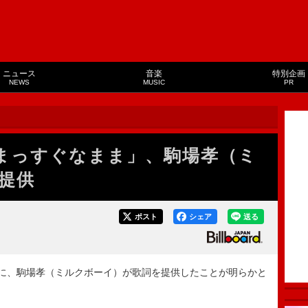
ニュース
音楽
特別企画
NEWS
MUSIC
PR
「まっすぐなまま」、駒場孝（ミ
提供
ポスト
シェア
送る
」に、駒場孝（ミルクボーイ）が歌詞を提供したことが明らかと