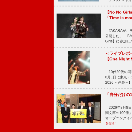
ープンβテストが
【No No G
「Time is 
TAKARAが、デ
公開した。 BM
Girls】に参加
＜ライブレポ
【One Night
10代20代の
8月1日に東京・Sp
2026 ～色祭
「自分だけの
2026年8月
潮文庫の100
オープニングイ
を読む