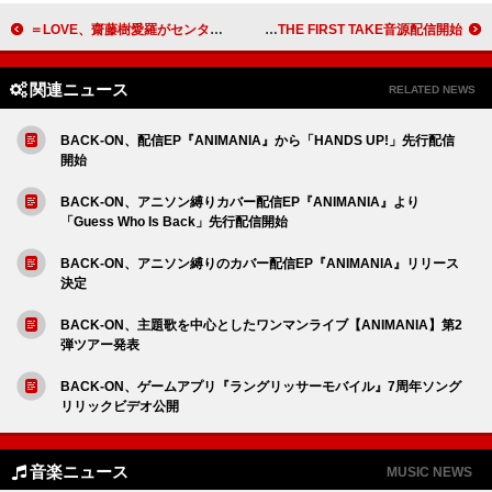
＝LOVE、齋藤樹愛羅がセンター務める新曲「お姫様の作り方」MV公開
KANA-BOON、「シルエット New Go-Line ver.」THE FIRST TAKE音源配信開始
関連ニュース
RELATED NEWS
BACK-ON、配信EP『ANIMANIA』から「HANDS UP!」先行配信
開始
BACK-ON、アニソン縛りカバー配信EP『ANIMANIA』より
「Guess Who Is Back」先行配信開始
BACK-ON、アニソン縛りのカバー配信EP『ANIMANIA』リリース
決定
BACK-ON、主題歌を中心としたワンマンライブ【ANIMANIA】第2
弾ツアー発表
BACK-ON、ゲームアプリ『ラングリッサーモバイル』7周年ソング
リリックビデオ公開
音楽ニュース
MUSIC NEWS