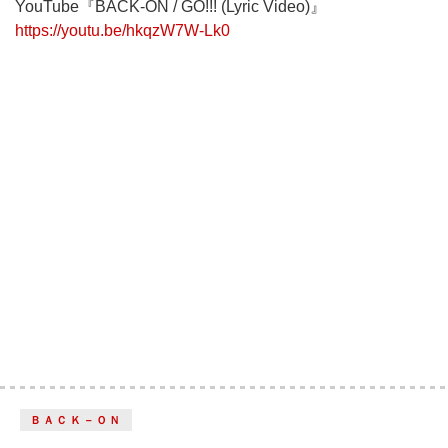
YouTube『BACK-ON / GO!!! (Lyric Video)』
https://youtu.be/hkqzW7W-Lk0
ＢＡＣＫ－ＯＮ