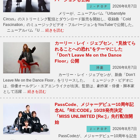
2026年8月7日
Ｊ－ＰＯＰ
メリーが、ニューアルバム『Urbanstyle
Circus』のストリーミング配信とダウンロード販売を開始し、収録曲「Cold
Fascination」のミュージックビデオ・フルバージョンをYouTubeで公開した。
ニューアルバム『U …
続きを読む
カーリー・レイ・ジェプセン、“見捨てら
れることへの恐れ”をテーマにした
「Don't Leave Me on the Dance
Floor」公開
2026年8月7日
洋楽
カーリー・レイ・ジェプセンが、新曲「Don’t
Leave Me on the Dance Floor」をリリースした。 ミュージック・ビデオに
は、俳優オールデン・エアエンライクが出演。監督は、劇作家・俳優・脚本家
として活躍 …
続きを読む
PassCode、メジャーデビュー10周年記
念AL『RE:CODE』10/28発売決定
「MISS UNLIMITED [Re:]」先行配信開
始
2026年8月7日
Ｊ－ＰＯＰ
PassCodeが、メジャーデビュー10周年を記念