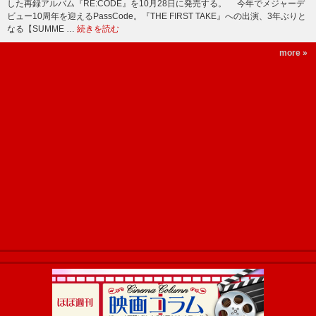
した再録アルバム『RE:CODE』を10月28日に発売する。 今年でメジャーデ
ビュー10周年を迎えるPassCode。『THE FIRST TAKE』への出演、3年ぶりと
なる【SUMME …
続きを読む
more »