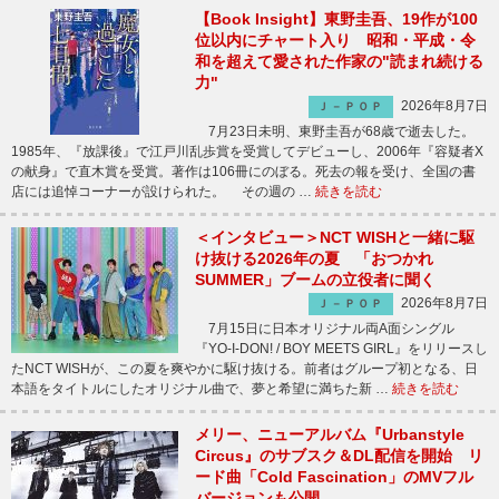
【Book Insight】東野圭吾、19作が100
位以内にチャート入り 昭和・平成・令
和を超えて愛された作家の"読まれ続ける
力"
2026年8月7日
Ｊ－ＰＯＰ
7月23日未明、東野圭吾が68歳で逝去した。
1985年、『放課後』で江戸川乱歩賞を受賞してデビューし、2006年『容疑者X
の献身』で直木賞を受賞。著作は106冊にのぼる。死去の報を受け、全国の書
店には追悼コーナーが設けられた。 その週の …
続きを読む
＜インタビュー＞NCT WISHと一緒に駆
け抜ける2026年の夏 「おつかれ
SUMMER」ブームの立役者に聞く
2026年8月7日
Ｊ－ＰＯＰ
7月15日に日本オリジナル両A面シングル
『YO-I-DON! / BOY MEETS GIRL』をリリースし
たNCT WISHが、この夏を爽やかに駆け抜ける。前者はグループ初となる、日
本語をタイトルにしたオリジナル曲で、夢と希望に満ちた新 …
続きを読む
メリー、ニューアルバム『Urbanstyle
Circus』のサブスク＆DL配信を開始 リ
ード曲「Cold Fascination」のMVフル
バージョンも公開