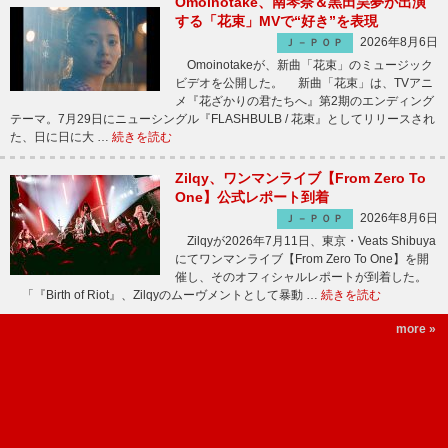
Omoinotake、南琴奈＆黒田昊夢が出演
する「花束」MVで“好き”を表現
2026年8月6日
Ｊ－ＰＯＰ
Omoinotakeが、新曲「花束」のミュージック
ビデオを公開した。 新曲「花束」は、TVアニ
メ『花ざかりの君たちへ』第2期のエンディング
テーマ。7月29日にニューシングル『FLASHBULB / 花束』としてリリースされ
た、日に日に大 …
続きを読む
Zilqy、ワンマンライブ【From Zero To
One】公式レポート到着
2026年8月6日
Ｊ－ＰＯＰ
Zilqyが2026年7月11日、東京・Veats Shibuya
にてワンマンライブ【From Zero To One】を開
催し、そのオフィシャルレポートが到着した。
「『Birth of Riot』、Zilqyのムーヴメントとして暴動 …
続きを読む
more »