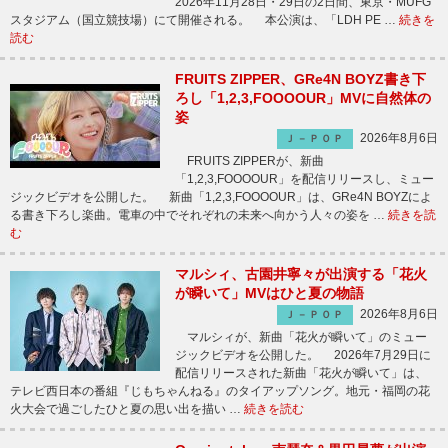
2026年11月28日・29日の2日間、東京・MUFG
スタジアム（国立競技場）にて開催される。 本公演は、「LDH PE …
続きを
読む
FRUITS ZIPPER、GRe4N BOYZ書き下
ろし「1,2,3,FOOOOUR」MVに自然体の
姿
2026年8月6日
Ｊ－ＰＯＰ
FRUITS ZIPPERが、新曲
「1,2,3,FOOOOUR」を配信リリースし、ミュー
ジックビデオを公開した。 新曲「1,2,3,FOOOOUR」は、GRe4N BOYZによ
る書き下ろし楽曲。電車の中でそれぞれの未来へ向かう人々の姿を …
続きを読
む
マルシィ、古園井寧々が出演する「花火
が瞬いて」MVはひと夏の物語
2026年8月6日
Ｊ－ＰＯＰ
マルシィが、新曲「花火が瞬いて」のミュー
ジックビデオを公開した。 2026年7月29日に
配信リリースされた新曲「花火が瞬いて」は、
テレビ西日本の番組『じもちゃんねる』のタイアップソング。地元・福岡の花
火大会で過ごしたひと夏の思い出を描い …
続きを読む