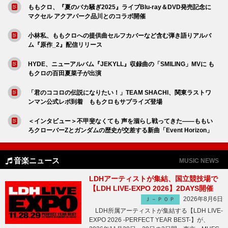
ももクロ、『夏のバカ騒ぎ2025』ライブBlu-ray＆DVD発売記念に
マクセル アクアパーク品川とのコラボ開催
小林私、ももクロへの提供曲セルフカバーなど含む弾き語りアルバ
ム『原作_2』配信リリース
HYDE、ニューアルバム『JEKYLL』収録曲の「SMILING」MVに も
もクロの百田夏菜子が出演
「君のココロの伝説になりたい！」TEAM SHACHI、関東ラストワ
ンマン公式レポ到着 ももクロもサプライズ登場
＜インタビュー＞不甲斐なくても 声を涸らし戦ってきた――ももい
ろクローバーZとガンダムの歴史が交差する新曲「Event Horizon」
音楽ニュース
MUSIC NEWS
LDHアーティストが集結、国立競技場で
【LDH LIVE-EXPO 2026】2DAYS開催
2026年8月6日
Ｊ－ＰＯＰ
LDH所属アーティストが集結する【LDH LIVE-
EXPO 2026 -PERFECT YEAR BEST-】が、