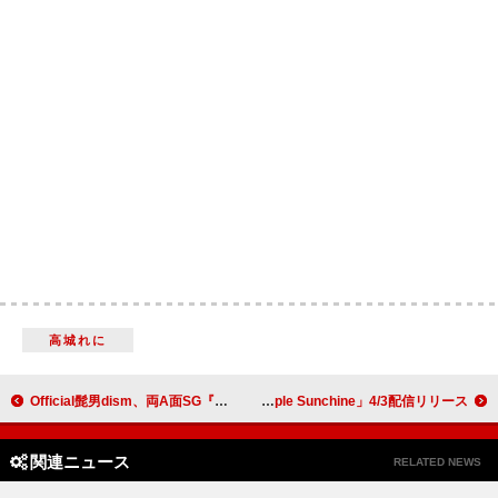
高城れに
Official髭男dism、両A面SG『スターダスト/エルダーフラワー』販売店舗別特典の絵柄を公開
D.A.N.、新曲「Purple Sunchine」4/3配信リリース
関連ニュース
RELATED NEWS