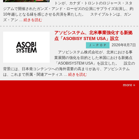
トンが、カナダ・トロントのロジャース・スタ
ジアムで開催されたガンズ・アンド・ローゼズの公演にサプライズ出演し、約
10年越しとなる縁を感じさせる共演を果たした。 ステイプルトンは、ガン
ズ・アン …
続きを読む
アソビシステム、北米事業強化する新拠
点「ASOBISY STEM USA」設立
2026年8月7日
Ｊ－ＰＯＰ
アソビシステム株式会社が、北米における事
業展開の強化を目的とした米国における新拠点
「ASOBISYSTEM USA」を設立した。 設立の
背景には、日本発コンテンツへの海外需要の高まりがあり、アソビシステム
は、これまで所属・関連アーティス …
続きを読む
more »