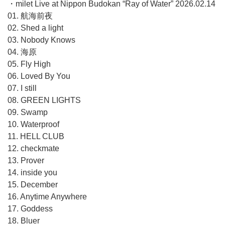
・milet Live at Nippon Budokan “Ray of Water” 2026.02.14
01. 航海前夜
02. Shed a light
03. Nobody Knows
04. 海原
05. Fly High
06. Loved By You
07. I still
08. GREEN LIGHTS
09. Swamp
10. Waterproof
11. HELL CLUB
12. checkmate
13. Prover
14. inside you
15. December
16. Anytime Anywhere
17. Goddess
18. Bluer