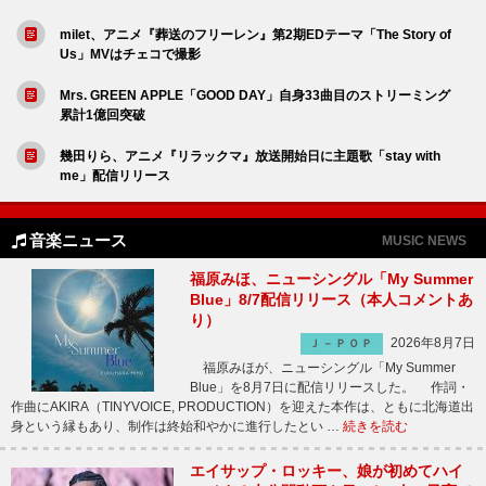
milet、アニメ『葬送のフリーレン』第2期EDテーマ「The Story of
Us」MVはチェコで撮影
Mrs. GREEN APPLE「GOOD DAY」自身33曲目のストリーミング
累計1億回突破
幾田りら、アニメ『リラックマ』放送開始日に主題歌「stay with
me」配信リリース
音楽ニュース
MUSIC NEWS
福原みほ、ニューシングル「My Summer
Blue」8/7配信リリース（本人コメントあ
り）
2026年8月7日
Ｊ－ＰＯＰ
福原みほが、ニューシングル「My Summer
Blue」を8月7日に配信リリースした。 作詞・
作曲にAKIRA（TINYVOICE, PRODUCTION）を迎えた本作は、ともに北海道出
身という縁もあり、制作は終始和やかに進行したとい …
続きを読む
エイサップ・ロッキー、娘が初めてハイ