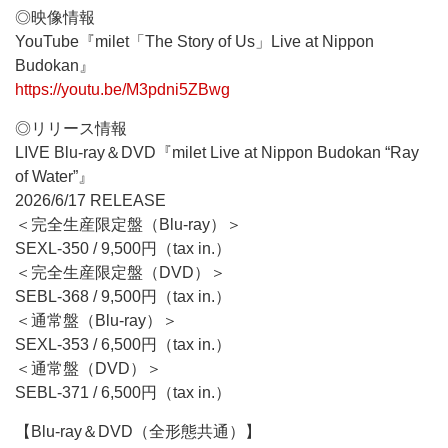
◎映像情報
YouTube『milet「The Story of Us」Live at Nippon
Budokan』
https://youtu.be/M3pdni5ZBwg
◎リリース情報
LIVE Blu-ray＆DVD『milet Live at Nippon Budokan “Ray
of Water”』
2026/6/17 RELEASE
＜完全生産限定盤（Blu-ray）＞
SEXL-350 / 9,500円（tax in.）
＜完全生産限定盤（DVD）＞
SEBL-368 / 9,500円（tax in.）
＜通常盤（Blu-ray）＞
SEXL-353 / 6,500円（tax in.）
＜通常盤（DVD）＞
SEBL-371 / 6,500円（tax in.）
【Blu-ray＆DVD（全形態共通）】