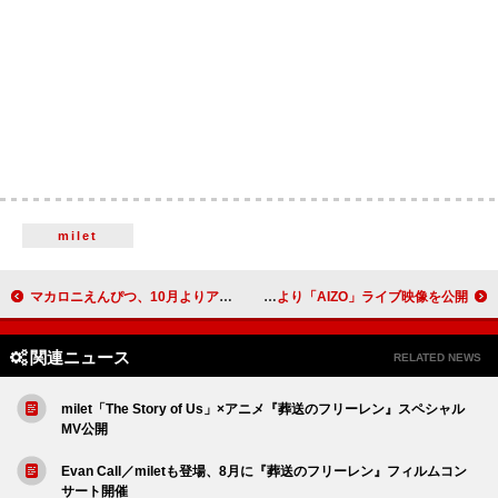
milet
マカロニえんぴつ、10月よりアリーナツアーへ
King Gnu、センターステージの【CEN+RAL Tour 2026】より「AIZO」ライブ映像を公開
関連ニュース
RELATED NEWS
milet「The Story of Us」×アニメ『葬送のフリーレン』スペシャル
MV公開
Evan Call／miletも登場、8月に『葬送のフリーレン』フィルムコン
サート開催