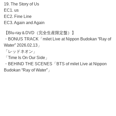
19. The Story of Us
EC1. us
EC2. Fine Line
EC3. Again and Again
【Blu-ray＆DVD（完全生産限定盤）】
・BONUS TRACK「milet Live at Nippon Budokan “Ray of
Water” 2026.02.13」
「レッドネオン」
「Time Is On Our Side」
・BEHIND THE SCENES「BTS of milet Live at Nippon
Budokan “Ray of Water”」