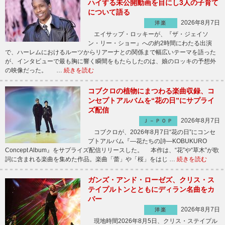
ハイする未公開動画を目にし3人の子育て
について語る
2026年8月7日
洋楽
エイサップ・ロッキーが、『ザ・ジェイソ
ン・リー・ショー』への約2時間にわたる出演
で、ハーレムにおけるルーツからリアーナとの関係まで幅広いテーマを語った
が、インタビューで最も胸に響く瞬間をもたらしたのは、娘のロッキの予想外
の映像だった。 …
続きを読む
コブクロの植物にまつわる楽曲収録、コ
ンセプトアルバムを“花の日”にサプライ
ズ配信
2026年8月7日
Ｊ－ＰＯＰ
コブクロが、2026年8月7日“花の日”にコンセ
プトアルバム『―花たちの詩―KOBUKURO
Concept Album』をサプライズ配信リリースした。 本作は、“花”や“草木”が歌
詞に含まれる楽曲を集めた作品。楽曲「蕾」や「桜」をはじ …
続きを読む
ガンズ・アンド・ローゼズ、クリス・ス
テイプルトンとともにディラン名曲をカ
バー
2026年8月7日
洋楽
現地時間2026年8月5日、クリス・ステイプル