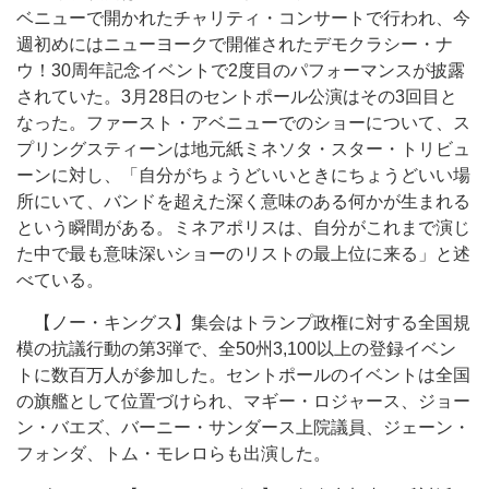
ベニューで開かれたチャリティ・コンサートで行われ、今
週初めにはニューヨークで開催されたデモクラシー・ナ
ウ！30周年記念イベントで2度目のパフォーマンスが披露
されていた。3月28日のセントポール公演はその3回目と
なった。ファースト・アベニューでのショーについて、ス
プリングスティーンは地元紙ミネソタ・スター・トリビュ
ーンに対し、「自分がちょうどいいときにちょうどいい場
所にいて、バンドを超えた深く意味のある何かが生まれる
という瞬間がある。ミネアポリスは、自分がこれまで演じ
た中で最も意味深いショーのリストの最上位に来る」と述
べている。
【ノー・キングス】集会はトランプ政権に対する全国規
模の抗議行動の第3弾で、全50州3,100以上の登録イベン
トに数百万人が参加した。セントポールのイベントは全国
の旗艦として位置づけられ、マギー・ロジャース、ジョー
ン・バエズ、バーニー・サンダース上院議員、ジェーン・
フォンダ、トム・モレロらも出演した。