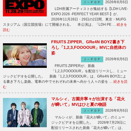
2026年8月6日
Ｊ－ＰＯＰ
LDH所属アーティストが集結する【LDH LIVE-
EXPO 2026 -PERFECT YEAR BEST-】が、
2026年11月28日・29日の2日間、東京・MUFG
スタジアム（国立競技場）にて開催される。 本公演は、「LDH PE …
続きを
読む
FRUITS ZIPPER、GRe4N BOYZ書き下
ろし「1,2,3,FOOOOUR」MVに自然体の
姿
2026年8月6日
Ｊ－ＰＯＰ
FRUITS ZIPPERが、新曲
「1,2,3,FOOOOUR」を配信リリースし、ミュー
ジックビデオを公開した。 新曲「1,2,3,FOOOOUR」は、GRe4N BOYZによ
る書き下ろし楽曲。電車の中でそれぞれの未来へ向かう人々の姿を …
続きを読
む
マルシィ、古園井寧々が出演する「花火
が瞬いて」MVはひと夏の物語
2026年8月6日
Ｊ－ＰＯＰ
マルシィが、新曲「花火が瞬いて」のミュー
ジックビデオを公開した。 2026年7月29日に
配信リリースされた新曲「花火が瞬いて」は、