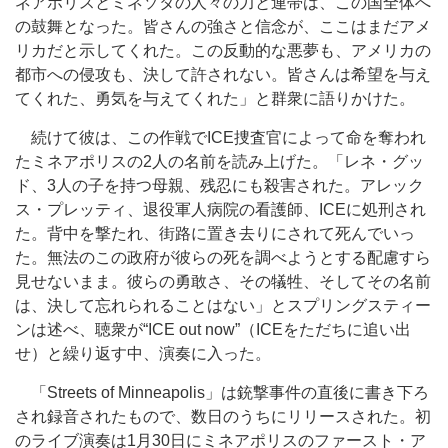
ネアポリスとミネソタの人々の力と連帯は、この国全体へ
の鼓舞となった。皆さんの強さと信念が、ここはまだアメ
リカだと示してくれた。この反動的な悪夢も、アメリカの
都市への侵攻も、決して許されない。皆さんは希望を与え
てくれた、勇気を与えてくれた」と群衆に語りかけた。
続けて彼は、この作戦でICE捜査官によって命を奪われ
たミネアポリスの2人の名前を読み上げた。「レネ・グッ
ド、3人の子を持つ母親、残忍にも殺害された。アレック
ス・プレッティ、退役軍人病院の看護師、ICEに処刑され
た。背中を撃たれ、街路に置き去りにされて死んでいっ
た。無法のこの政府が彼らの死を調べようとする配慮すら
見せないまま。彼らの勇敢さ、その犠牲、そしてその名前
は、決して忘れられることはない」とスプリングスティー
ンは述べ、聴衆が“ICE out now”（ICEをただちに追い出
せ）と繰り返す中、演奏に入った。
「Streets of Minneapolis」は銃撃事件の直後に書き下ろ
され録音されたもので、数日のうちにリリースされた。初
のライブ演奏は1月30日にミネアポリスのファースト・ア