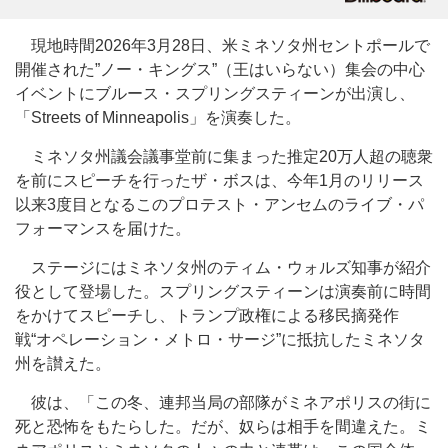
現地時間2026年3月28日、米ミネソタ州セントポールで
開催された”ノー・キングス”（王はいらない）集会の中心
イベントにブルース・スプリングスティーンが出演し、
「Streets of Minneapolis」を演奏した。
ミネソタ州議会議事堂前に集まった推定20万人超の聴衆
を前にスピーチを行ったザ・ボスは、今年1月のリリース
以来3度目となるこのプロテスト・アンセムのライブ・パ
フォーマンスを届けた。
ステージにはミネソタ州のティム・ウォルズ知事が紹介
役として登場した。スプリングスティーンは演奏前に時間
をかけてスピーチし、トランプ政権による移民摘発作
戦“オペレーション・メトロ・サージ”に抵抗したミネソタ
州を讃えた。
彼は、「この冬、連邦当局の部隊がミネアポリスの街に
死と恐怖をもたらした。だが、奴らは相手を間違えた。ミ