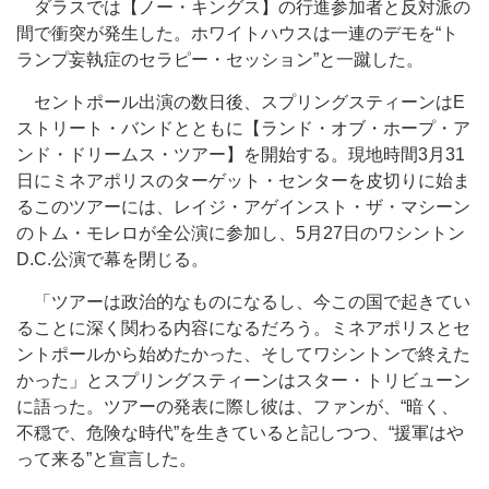
ダラスでは【ノー・キングス】の行進参加者と反対派の
間で衝突が発生した。ホワイトハウスは一連のデモを“ト
ランプ妄執症のセラピー・セッション”と一蹴した。
セントポール出演の数日後、スプリングスティーンはE
ストリート・バンドとともに【ランド・オブ・ホープ・ア
ンド・ドリームス・ツアー】を開始する。現地時間3月31
日にミネアポリスのターゲット・センターを皮切りに始ま
るこのツアーには、レイジ・アゲインスト・ザ・マシーン
のトム・モレロが全公演に参加し、5月27日のワシントン
D.C.公演で幕を閉じる。
「ツアーは政治的なものになるし、今この国で起きてい
ることに深く関わる内容になるだろう。ミネアポリスとセ
ントポールから始めたかった、そしてワシントンで終えた
かった」とスプリングスティーンはスター・トリビューン
に語った。ツアーの発表に際し彼は、ファンが、“暗く、
不穏で、危険な時代”を生きていると記しつつ、“援軍はや
って来る”と宣言した。