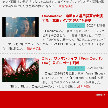
テレビ西日本の番組『じもちゃんねる』のタイアップソング。地元・福岡の花
火大会で過ごしたひと夏の思い出を描い …
続きを読む
Omoinotake、南琴奈＆黒田昊夢が出演
する「花束」MVで“好き”を表現
2026年8月6日
Ｊ－ＰＯＰ
Omoinotakeが、新曲「花束」のミュージック
ビデオを公開した。 新曲「花束」は、TVアニ
メ『花ざかりの君たちへ』第2期のエンディング
テーマ。7月29日にニューシングル『FLASHBULB / 花束』としてリリースされ
た、日に日に大 …
続きを読む
Zilqy、ワンマンライブ【From Zero To
One】公式レポート到着
2026年8月6日
Ｊ－ＰＯＰ
Zilqyが2026年7月11日、東京・Veats Shibuya
にてワンマンライブ【From Zero To One】を開
催し、そのオフィシャルレポートが到着した。
「『Birth of Riot』、Zilqyのムーヴメントとして暴動 …
続きを読む
more »