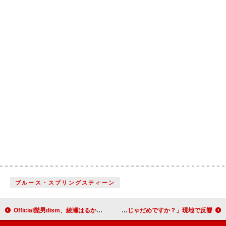
ブルース・スプリングスティーン
Official髭男dism、綾瀬はるか主演映画『人はなぜラブレターを書くのか』主題歌のMV公開
CUTIE STREET、『M COUNTDOWN』出演で韓国ストリーミング約3倍に 「かわいいだけじゃだめですか？」現地で反響