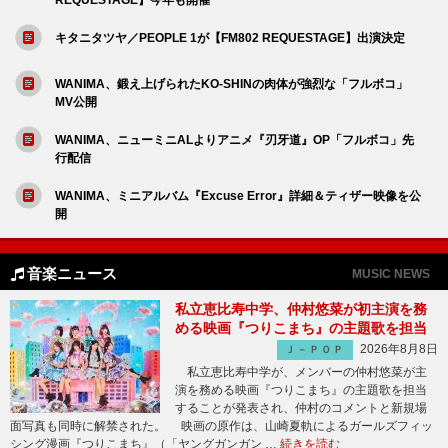
キタニタツヤ／PEOPLE 1が【FM802 REQUESTAGE】出演決定
WANIMA、鍛え上げられたKO-SHINの肉体が強烈な「フルボコ」
MV公開
WANIMA、ニューミニALよりアニメ『刃牙道』OP「フルボコ」先
行配信
WANIMA、ミニアルバム『Excuse Error』詳細＆ティザー映像を公
開
音楽ニュース
MUSIC NEWS
私立恵比寿中学、仲村悠菜が初主演を務
める映画『つりこまち』の主題歌を担当
2026年8月8日
Ｊ－ＰＯＰ
私立恵比寿中学が、メンバーの仲村悠菜が主
演を務める映画『つりこまち』の主題歌を担当
することが発表され、仲村のコメントと新規場
面写真も同時に解禁された。 映画の原作は、山崎夏軌によるガールズフィッ
シング漫画『つりこまち』（「ヤングガンガン …
続きを読む