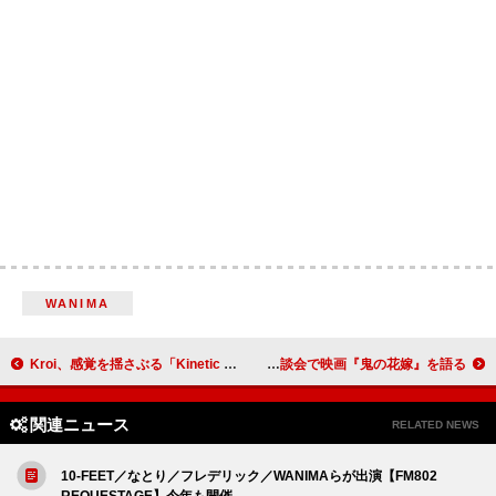
WANIMA
Kroi、感覚を揺さぶる「Kinetic feat. INCOGNITO」MV公開
永瀬廉×吉川愛×伊藤健太郎×片岡凜、スペシャル座談会で映画『鬼の花嫁』を語る
関連ニュース
RELATED NEWS
10-FEET／なとり／フレデリック／WANIMAらが出演【FM802
REQUESTAGE】今年も開催