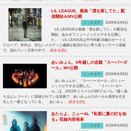
LIL LEAGUE、新曲「僕を探してた」配
信開始＆MV公開
2026年8月8日
Ｊ－ＰＯＰ
LIL LEAGUEが新曲「僕を探してた」の配信を
開始、あわせてミュージックビデオを公開し
た。 LIL LEAGUEは平均年齢19歳のボーイズ
グループ。本作は、切ないメロディと繊細な歌詞が心に寄り添うバラード楽曲
で、流れていく日常の中で …
続きを読む
あいみょん、6年越しの念願「スーパーガ
ール」MV公開
2026年8月8日
Ｊ－ＰＯＰ
あいみょんが、「スーパーガール」のミュー
ジックビデオを公開した。 「スーパーガー
ル」は、2022年リリースの4thアルバム『瞳へ落
ちるよレコード』に収録されている楽曲で、あいみょんのボーカル表現を引き
出した一曲となっている。 あいみょ …
続きを読む
あたらよ、ニューAL『私雨に夏の灯を知
る』収録内容発表
2026年8月8日
Ｊ－ＰＯＰ