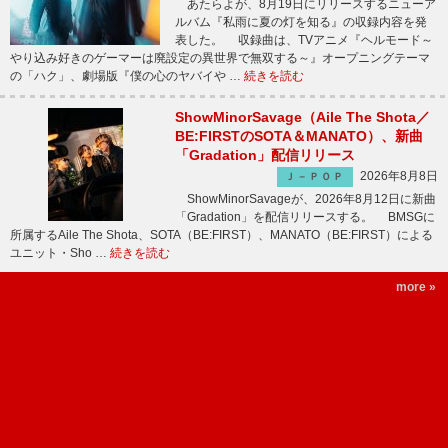
あたらよが、8月19日にリリースするニューア
ルバム『私雨に夏の灯を知る』の収録内容を発
表した。 収録曲は、TVアニメ『ヘルモード～
やり込み好きのゲーマーは廃設定の異世界で無双する～』オープニングテーマ
の「ハク」、劇場版『僕の心のヤバイや …
続きを読む
ShowMinorSavage（Aile The Shota／
BE:FIRSTのSOTA＆MANATO）、新曲
「Gradation」配信リリース
2026年8月8日
Ｊ－ＰＯＰ
ShowMinorSavageが、2026年8月12日に新曲
「Gradation」を配信リリースする。 BMSGに
所属するAile The Shota、SOTA（BE:FIRST）、MANATO（BE:FIRST）による
ユニット・Sho …
続きを読む
more »