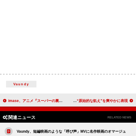
Vaundy
imase、アニメ『スーパーの裏でヤニ吸うふたり』EDテーマを担当
TOMORROW X TOGETHER、コンセプトフォト「HUNGER」で“原始的な飢え”を爽やかに表現
関連ニュース
RELATED NEWS
Vaundy、短編映画のような「呼び声」MVに名作映画のオマージュ