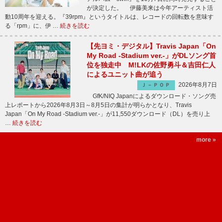
が決定した。 伊藤美来は今年アーティスト活
動10周年を迎える。『39rpm』というタイトルは、レコードの回転数を意味す
る「rpm」に、伊 …
続きを読む
【先ヨミ・デジタル】Travis Japan「On
My Road -Stadium ver.-」がDLソング首
位を独走中 M!LKの佐野勇斗＆吉田仁人
によるユニット曲が追う
2026年8月7日
Ｊ－ＰＯＰ
GfK/NIQ Japanによるダウンロード・ソング売
上レポートから2026年8月3日～8月5日の集計が明らかとなり、Travis
Japan「On My Road -Stadium ver.-」が11,550ダウンロード（DL）を売り上
…
続きを読む
more »