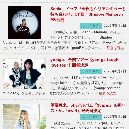
Soala、ドラマ『今夜もシリアルキラーと
待ち合わせ』OP曲「Shadow Memory」
MV公開
2026年8月7日
Ｊ－ＰＯＰ
Soalaが、新曲「Shadow Memory」のミュー
ジックビデオを公開した。 「Shadow
Memory」は、横山裕が主演を務めるドラマ『今夜もシリアルキラーと待ち合わ
せ』のオープニング曲。同ドラマは講談社『good!アフタヌーン …
続きを読む
yonige、全国ツアー【yonige tough
love tour】開催決定
2026年8月7日
Ｊ－ＰＯＰ
yonigeが、11月からの全国ツアー【yonige
tough love tour】の開催を発表した。 yonige
は、東名阪ワンマンツアー【yonige one man
tour 2026】を開幕。メジャー再契約後初のワンマンツアー …
続きを読む
伊藤美来、5thアルバム『39rpm』＆初ベ
ストAL『swirl』発売日決定
2026年8月7日
Ｊ－ＰＯＰ
伊藤美来が、5thアルバム『39rpm』とベスト
アルバム『swirl』を10月7日に同時発売すること