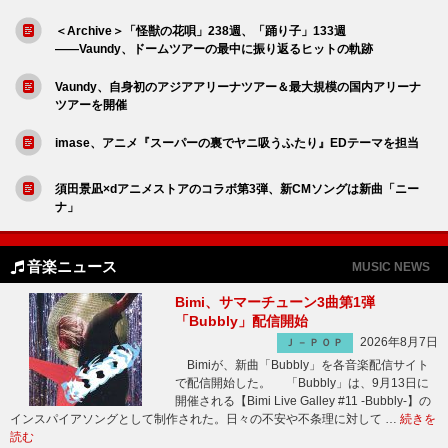
＜Archive＞「怪獣の花唄」238週、「踊り子」133週
――Vaundy、ドームツアーの最中に振り返るヒットの軌跡
Vaundy、自身初のアジアアリーナツアー＆最大規模の国内アリーナ
ツアーを開催
imase、アニメ『スーパーの裏でヤニ吸うふたり』EDテーマを担当
須田景凪×dアニメストアのコラボ第3弾、新CMソングは新曲「ニー
ナ」
音楽ニュース
MUSIC NEWS
Bimi、サマーチューン3曲第1弾
「Bubbly」配信開始
2026年8月7日
Ｊ－ＰＯＰ
Bimiが、新曲「Bubbly」を各音楽配信サイト
で配信開始した。 「Bubbly」は、9月13日に
開催される【Bimi Live Galley #11 -Bubbly-】の
インスパイアソングとして制作された。日々の不安や不条理に対して …
続きを
読む