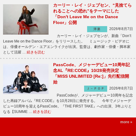
カーリー・レイ・ジェプセン、“見捨てら
れることへの恐れ”をテーマにした
「Don't Leave Me on the Dance
Floor」公開
2026年8月7日
洋楽
カーリー・レイ・ジェプセンが、新曲「Don’t
Leave Me on the Dance Floor」をリリースした。 ミュージック・ビデオに
は、俳優オールデン・エアエンライクが出演。監督は、劇作家・俳優・脚本家
として活躍 …
続きを読む
PassCode、メジャーデビュー10周年記
念AL『RE:CODE』10/28発売決定
「MISS UNLIMITED [Re:]」先行配信開
始
2026年8月7日
Ｊ－ＰＯＰ
PassCodeが、メジャーデビュー10周年を記念
した再録アルバム『RE:CODE』を10月28日に発売する。 今年でメジャーデ
ビュー10周年を迎えるPassCode。『THE FIRST TAKE』への出演、3年ぶりと
なる【SUMME …
続きを読む
more »