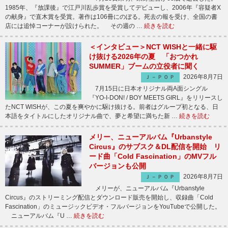
1985年、『放課後』で江戸川乱歩賞を受賞してデビューし、2006年『容疑者X
の献身』で直木賞を受賞。著作は106冊にのぼる。死去の報を受け、全国の書
店には追悼コーナーが設けられた。 その週の …
続きを読む
＜インタビュー＞NCT WISHと一緒に駆
け抜ける2026年の夏 「おつかれ
SUMMER」ブームの立役者に聞く
2026年8月7日
Ｊ－ＰＯＰ
7月15日に日本オリジナル両A面シングル
『YO-I-DON! / BOY MEETS GIRL』をリリースし
たNCT WISHが、この夏を爽やかに駆け抜ける。前者はグループ初となる、日
本語をタイトルにしたオリジナル曲で、夢と希望に満ちた新 …
続きを読む
メリー、ニューアルバム『Urbanstyle
Circus』のサブスク＆DL配信を開始 リ
ード曲「Cold Fascination」のMVフル
バージョンも公開
2026年8月7日
Ｊ－ＰＯＰ
メリーが、ニューアルバム『Urbanstyle
Circus』のストリーミング配信とダウンロード販売を開始し、収録曲「Cold
Fascination」のミュージックビデオ・フルバージョンをYouTubeで公開した。
ニューアルバム『U …
続きを読む