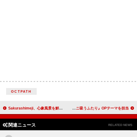
OCTPATH
Sakurashimeji、心象風景を鮮やかに浮かび上がらせる新曲「ハウリング」配信リリース
ずっと真夜中でいいのに。、アニメ『スーパーの裏でヤニ吸うふたり』OPテーマを担当
関連ニュース
RELATED NEWS