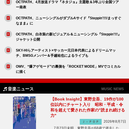
OCTPATH、4月放送ドラマ『ネタジョ』主題歌＆3年ぶり全国ツア
ー発表
OCTPATH、ニューシングルがダブルAサイド『Steppin'!!!/まっすぐ
なまま』に
OCTPATH、白衣装の新ビジュアル＆ニューシングル『Steppin'!!!』
ジャケット公開
SKY-HIらアーティスト×サッカー元日本代表によるドリームマッ
チ、BMSGメンバー＆手越祐也によるライブも
OWV、“爆アゲモード”の裏側を「ROCKET MODE」MVでコミカル
に描く
音楽ニュース
MUSIC NEWS
【Book Insight】東野圭吾、19作が100
位以内にチャート入り 昭和・平成・令
和を超えて愛された作家の"読まれ続ける
力"
2026年8月7日
Ｊ－ＰＯＰ
7月23日未明、東野圭吾が68歳で逝去した。