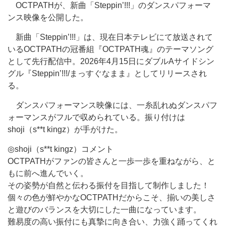
OCTPATHが、新曲「Steppin’!!!」のダンスパフォーマ
ンス映像を公開した。
新曲「Steppin’!!!」は、現在日本テレビにて放送されて
いるOCTPATHの冠番組『OCTPATH魂』のテーマソング
として先行配信中。2026年4月15日にダブルAサイドシン
グル『Steppin’!!!/まっすぐなまま』としてリリースされ
る。
ダンスパフォーマンス映像には、一糸乱れぬダンスパフ
ォーマンスがフルで収められている。振り付けは
shoji（s**t kingz）が手がけた。
◎shoji（s**t kingz）コメント
OCTPATHがファンの皆さんと一歩一歩を重ねながら、と
もに前へ進んでいく。
その姿勢が自然と伝わる振付を目指して制作しました！
個々の色が鮮やかなOCTPATHだからこそ、揃いの美しさ
と遊びのバランスを大切にした一曲になっています。
難易度の高い振付にも真摯に向き合い、力強く踊ってくれ