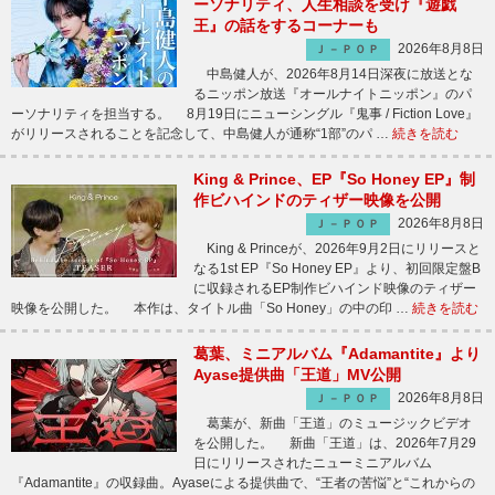
ーソナリティ、人生相談を受け『遊戯
王』の話をするコーナーも
2026年8月8日
Ｊ－ＰＯＰ
中島健人が、2026年8月14日深夜に放送とな
るニッポン放送『オールナイトニッポン』のパ
ーソナリティを担当する。 8月19日にニューシングル『鬼事 / Fiction Love』
がリリースされることを記念して、中島健人が通称“1部”のパ …
続きを読む
King & Prince、EP『So Honey EP』制
作ビハインドのティザー映像を公開
2026年8月8日
Ｊ－ＰＯＰ
King & Princeが、2026年9月2日にリリースと
なる1st EP『So Honey EP』より、初回限定盤B
に収録されるEP制作ビハインド映像のティザー
映像を公開した。 本作は、タイトル曲「So Honey」の中の印 …
続きを読む
葛葉、ミニアルバム『Adamantite』より
Ayase提供曲「王道」MV公開
2026年8月8日
Ｊ－ＰＯＰ
葛葉が、新曲「王道」のミュージックビデオ
を公開した。 新曲「王道」は、2026年7月29
日にリリースされたニューミニアルバム
『Adamantite』の収録曲。Ayaseによる提供曲で、“王者の苦悩”と“これからの