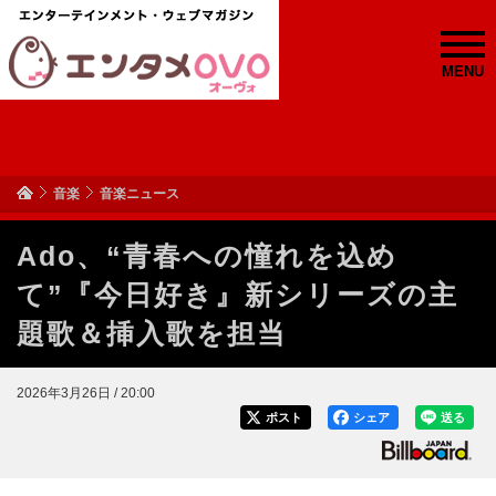
MENU
音楽
音楽ニュース
Ado、“青春への憧れを込め
て”『今日好き』新シリーズの主
題歌＆挿入歌を担当
2026年3月26日 / 20:00
ポスト
シェア
送る