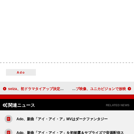
Ado
seiza、初ドラマタイアップ決定 新曲「恋文学」がテレ東系ドラマ『るなしい』EDテーマに
アイナ・ジ・エンドのライブ映像、ユニカビジョンで放映
関連ニュース
RELATED NEWS
Ado、新曲「アイ・アイ・ア」MVはダークファンタジー
Ado、新曲「アイ・アイ・ア」を初披露＆サプライズで音源配信ス