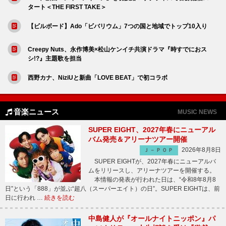
タート＜THE FIRST TAKE＞
【ビルボード】Ado「ビバリウム」7つの国と地域でトップ10入り
Creepy Nuts、永作博美×松山ケンイチ共演ドラマ『時すでにおス
シ!?』主題歌を担当
西野カナ、NiziUと新曲「LOVE BEAT」で初コラボ
音楽ニュース
MUSIC NEWS
SUPER EIGHT、2027年春にニューアル
バム発売＆アリーナツアー開催
2026年8月8日
Ｊ－ＰＯＰ
SUPER EIGHTが、2027年春にニューアルバ
ムをリリースし、アリーナツアーを開催する。
本情報の発表が行われた日は、“令和8年8月8
日”という「888」が並ぶ“超八（スーパーエイト）の日”。SUPER EIGHTは、前
日に行われ …
続きを読む
中島健人が『オールナイトニッポン』パ